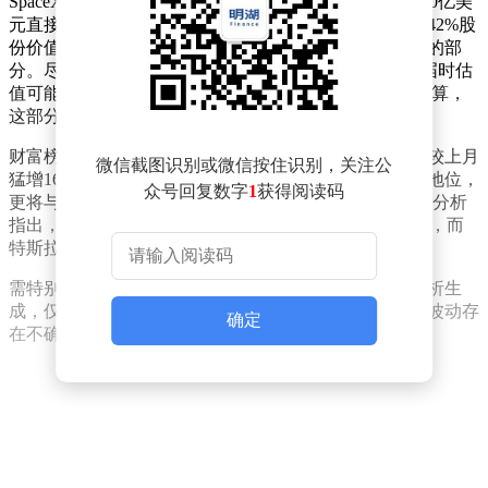
SpaceX近期完成一轮要约收购后，公司估值从8月的4000亿美
元直接翻倍至8000亿美元。这一变动使马斯克持有的约42%股
份价值跃升至3360亿美元，成为其资产组合中最具分量的部
分。尽管公司计划2026年启动首次公开募股（IPO），届时估
值可能进一步攀升至1.5万亿美元，但即便以当前估值计算，
这部分股权已远超其其他资产价值。
财富榜单显示，马斯克当前总资产估计达6770亿美元，较上月
微信截图识别或微信按住识别，关注公
猛增1680亿美元。这一增长幅度不仅巩固了其全球首富地位，
众号回复数字
1
获得阅读码
更将与第二名拉里·佩奇的差距拉大至超过4000亿美元。分析
指出，SpaceX的估值跃升是此次财富增长的核心驱动力，而
特斯拉与xAI的持续发展则为资产增值提供了双重支撑。
需特别说明的是，本文内容基于公开市场数据及算法分析生
成，仅供信息参考，不构成任何形式的投资建议。市场波动存
确定
在不确定性，投资者需自行承担决策风险。