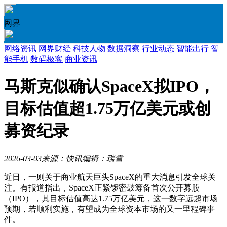
网界
网络资讯
网界财经
科技人物
数据洞察
行业动态
智能出行
智
能手机
数码极客
商业资讯
马斯克似确认SpaceX拟IPO，
目标估值超1.75万亿美元或创
募资纪录
2026-03-03
来源：快讯
编辑：瑞雪
近日，一则关于商业航天巨头SpaceX的重大消息引发全球关
注。有报道指出，SpaceX正紧锣密鼓筹备首次公开募股
（IPO），其目标估值高达1.75万亿美元，这一数字远超市场
预期，若顺利实施，有望成为全球资本市场的又一里程碑事
件。