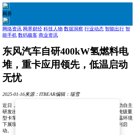
网界
网络资讯
网界财经
科技人物
数据洞察
行业动态
智能出行
智
能手机
数码极客
商业资讯
东风汽车自研400kW氢燃料电
堆，重卡应用领先，低温启动
无忧
2025-01-16
来源：ITBEAR
编辑：瑞雪
近日，东风汽车宣布了一项令人瞩目的技术创新——成功自主
研发出功率高达400kW的氢燃料电堆。这款电堆专为49吨级重
型卡车设计，不仅功率上实现了重大突破，更在极端低温环境
下展现了卓越的性能，即使在零下40℃的条件下也能顺利启
动。