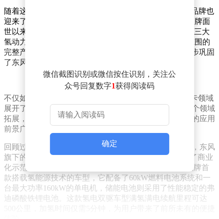
随着这一技术成果的发布，东风汽车旗下的“东风氢舟”品牌也
迎来了新的发展机遇。自2023年4月“东风氢舟”氢能主品牌面
世以来，东风公司已陆续推出了70kW、150kW和350kW三大
氢动力平台产品，形成了一个覆盖20kW至350kW功率范围的
完整产品线。而此次400kW电堆的成功研发，无疑进一步巩固
了东风汽车在氢能领域的领先地位。
微信截图识别或微信按住识别，关注公
众号回复数字
1
获得阅读码
不仅如此，搭载这款400kW电堆的“东风氢舟”已经在重卡领域
展开了实际应用，并有望向船舶、矿用卡车、机车等多个领域
拓展，为更多行业的绿色转型提供有力支持。这一技术的应用
前景广阔，将有力推动氢能产业的快速发展。
确定
回顾过去，东风汽车在氢能领域的探索从未停歇。去年，东风
旗下的氢能乘用车启辰大V氢境就已在广州花都区开始了商业
化示范运营。这款售价高达99.88万元的车型，是启辰品牌首
款搭载氢能源技术的车型，它配备了60kW燃料电池系统和一
台最大功率160kW的单电机，储能电池则采用了性能稳定的弗
迪磷酸铁锂电池。这款氢电双驱车型满氢满电续航里程可达
500公里，加氢时间仅需5分钟，为用户带来了前所未有的便捷
体验。