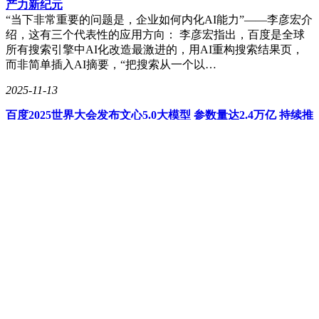
产力新纪元
“当下非常重要的问题是，企业如何内化AI能力”——李彦宏介
绍，这有三个代表性的应用方向： 李彦宏指出，百度是全球
所有搜索引擎中AI化改造最激进的，用AI重构搜索结果页，
而非简单插入AI摘要，“把搜索从一个以…
2025-11-13
百度2025世界大会发布文心5.0大模型 参数量达2.4万亿 持续推
升智能新高度
文心5.0基础能力全面升级，在多模态理解、指令遵循、创意
写作、事实性、智能体规划与工具应用等方面表现突出，拥有
强大的理解、逻辑、记忆和说服力。不同于业界多数的多模态
模型采用后期融合的方式，文心5.0的技术路…
2025-11-13
相芯科技携AI数字人成果亮相乌镇峰会，展现浙江科技新实
力
该平台深度融合人工智能与建模、驱动、交互等核心技术，实
现了数字人从生产到应用的全流程效率革新。作为浙江人工智
能产业发展的先行力量，相芯科技未来将继续深化AI与数字
人的融合创新，推动更高效、智能的数字人应用场景…