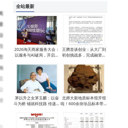
全站最新
离
重
业
任
2026淘天商家服务大会：
王腾首谈创业：从大厂到
以服务与AI破局，开启电
初创挑战多，完成融资后
责
商存量时代新征程
更懂雷军勇气
施
立
公
茅以升之女茅玉麟：以奋
北师大新地质标本馆开馆
接
斗为桥 铺就科技路 传递精
啦！600余块珍品标本带你
神火种
穿越地质时空
合