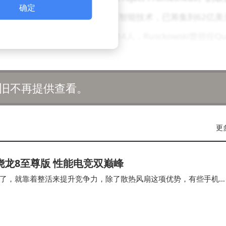
确定
及航天器工程与制造领域的人工智能技术，已筹集到62亿美
加入董事会，并将董事会规模扩大至14人，Rusckowski曾担任Qu
risten Pressner为首席人力官，明年5月1日起生效，她曾在
负责人特尼斯宣布辞职，此前BBC的报道受到批评。Karte
旧不再提供查看。
任首席执行官，他曾打造并领导过多个娱乐界知名品牌，并执掌过多
w加入并出任首席营收官，他曾担任西门子EDA首席执行官。Sup
更
任命：Ken Lau出任首席战略官、董事会执行董事，并兼任新加坡子公司
出任董事局主席、执行董事兼首席执行官，他在SAP、戴尔和
内存 骁龙8至尊版 性能电竞双巅峰
an为执行董事，Roy Rong为独立董事。摩尔斯微电子任命
了，就靠着整活来提升竞争力，除了散热风扇这项优势，有些手机
副总裁，他将负责在墨尔本开设澳大利亚第三家办公室，并
要发布的新款旗舰就采用这些配置，近期博主数码…
ert Davis加入专业显示器业务部门，担任服务与解决方案