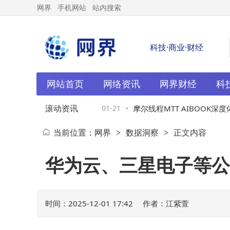
网界
手机网站
站内搜索
科技·商业·财经
网站首页
网络资讯
网界财经
科
滚动资讯
来袭：24G+1TB超大内存 骁
01-21
摩尔线程MTT AIBOOK深度
当前位置：
网界
数据洞察
正文内容
>
>
双巅峰
加持下的AI开发新选择
华为云、三星电子等公
时间：2025-12-01 17:42
作者：江紫萱