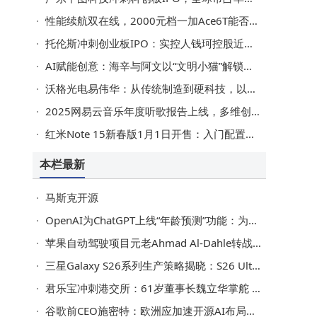
性能续航双在线，2000元档一加Ace6T能否成为中端机新标杆？
托伦斯冲刺创业板IPO：实控人钱珂控股近半 持美永居权引关注
AI赋能创意：海辛与阿文以“文明小猫”解锁上海的温暖与浪漫
沃格光电易伟华：从传统制造到硬科技，以创新引领跨越式发展
2025网易云音乐年度听歌报告上线，多维创新串联乐迷音乐旅程
红米Note 15新春版1月1日开售：入门配置新选择，配色亮眼价格亲民
本栏最新
马斯克开源
OpenAI为ChatGPT上线“年龄预测”功能：为未成年用户筑牢安全防护网
苹果自动驾驶项目元老Ahmad Al-Dahle转战爱彼迎 出任首席技术官
三星Galaxy S26系列生产策略揭晓：S26 Ultra供应优先 产量规划有调整
君乐宝冲刺港交所：61岁董事长魏立华掌舵 年薪超千万屡获殊荣
谷歌前CEO施密特：欧洲应加速开源AI布局，摆脱外部依赖风险