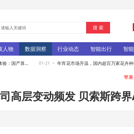
技人物
数据洞察
行业动态
智能出行
智
体验：国产算力
01-21
年宵花市场升温，国内超百万家花卉种植
关企业催热“年味”
司高层变动频发 贝索斯跨界A