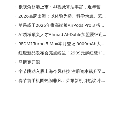
极视角赴港上市：AI视觉算法丰富，近年营收增长但仍有亏损
2026品牌出海：以体验为桥、科学为翼、艺术为钥，解锁海外消费新密码
苹果或于2026年推高端版AirPods Pro 3 搭载新芯片有望下半年亮相
AI领域顶尖人才Ahmad Al-Dahle加盟爱彼迎，出任首席技术官开启新征程
REDMI Turbo 5 Max本月登场 9000mAh大电池+天玑9500s性能实力超群
红魔新品发布会亮点纷呈！2999元起红魔11 Air登场，游戏本黑科技惊艳
马斯克开源
字节跳动入股上海今风科技 注册资本飙升至约24.8亿
春节前手机圈热闹非凡：荣耀新机引热议 小米挑战续航 vivo推新色 OPPO传佳绩
销
持