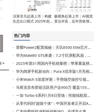
元
沃客非凡赴港上市：构建
极视角赴港上市：AI视觉
e
生态出口模式 2025年前9
算法丰富，近年营收增长
月营收利润双增
但仍有亏损
罗
热门内容
l
家
荣耀Power2配置揭秘：天玑8500 Elite芯片搭配10080mAh大电池，2026年1月见
华为Mate80 GTS来袭：7.2寸巨屏配风扇，麒麟9030 Pro芯片性能拉满
e
多
>
2025年第51周国内手机销量榜：苹果重返榜首，华为紧随其后
首
华为阔屏手机新动向：Pura X优享版1月亮相，Pura X2 3月携新设计登场
施
小米Watch 5深度评测：手势隔空操控引领智能手表交互新潮流
亚
马斯克宣布星链活跃用户达900万 覆盖155个市场展现强劲发展势头
还
主
一加 Turbo 6系列1月8日登场：性能续航双突破，重塑中端机体验
副
从零代码到“超级个体”：中国开发者正开启AI时代变现新篇章
广东中图科技冲刺科创板IPO，全球市占率超三成，供货苹果三星等巨头