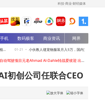
科技·商业·财经媒体
能手机
数码极客
商业资讯
网界
AI领域顶尖人才Ahmad Al-Dahle加盟爱彼迎，出任首席技术官开启新征程
马斯克开源
OpenAI为ChatGPT上线“年龄预测”功能：为未成年用户筑牢安全防护网
相
01-21
小伙教人缝宠物服装月入5万，国内宠物服装
01
苹果自动驾驶项目元老Ahmad Al-Dahle转战爱彼迎 出任首席技术官
三星Galaxy S26系列生产策略揭晓：S26 Ultra供应优先 产量规划有调整
相关企业趋近2000家
君乐宝冲刺港交所：61岁董事长魏立华掌舵 年薪超千万屡获殊荣
谷歌前CEO施密特：欧洲应加速开源AI布局，摆脱外部依赖风险
I初创公司任联合CEO
极视角赴港上市：AI视觉算法丰富，近年营收增长但仍有亏损
2026品牌出海：以体验为桥、科学为翼、艺术为钥，解锁海外消费新密码
苹果或于2026年推高端版AirPods Pro 3 搭载新芯片有望下半年亮相
AI领域顶尖人才Ahmad Al-Dahle加盟爱彼迎，出任首席技术官开启新征程
马斯克开源