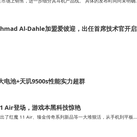
3同时在市场上销售，进一步细分其耳机产品线。 具体的发布时间尚未明确
）推出新款AirPods…
hmad Al-Dahle加盟爱彼迎，出任首席技术官开启
mAh大电池+天玑9500s性能实力超群
1 Air登场，游戏本黑科技惊艳
出了红魔 11 Air、臻金传奇系列新品等一大堆狠活，从手机到平板
是硬核玩家还是颜值党，都能找到心动…