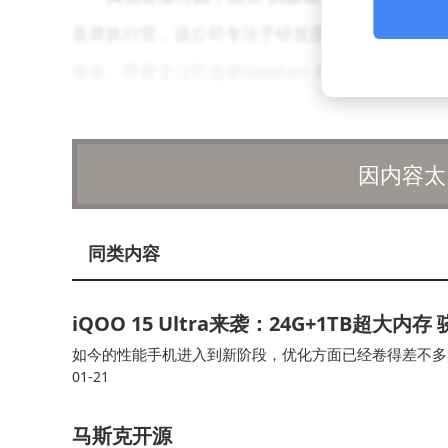
首席执行官，该公司专注于研发面向计算机、汽车
资金。甲骨文公司选举Stephen Rusckowski
st Diagnostics首席执行官等职务。诺基亚任命K
氏任职。英国广播公司（BBC）总裁戴维和新闻部门
因内容太
公司任命资深媒体高管Kevin Reilly为新
公司的娱乐部门。新思科技公司宣布Mike Ello
同类内容
rX AI Technology Limited宣布两项
席执行官，他曾在英特尔工作26年；黄陈宏博士
iQOO 15 Ultra来袭：24G+1TB超大
耐德电气有三十年高管经验，公司还任命Frank H
如今的性能手机进入到新阶段，优化方面已经卷得差不多
历克斯·塔莱夫斯基为平台、产品及人工智能高级
01-21
会给到24G超大运行内存、游戏肩键等，iqoo接下来
导产品研发工作。美国夏普影像与信息公司宣布Rob
马斯克开源