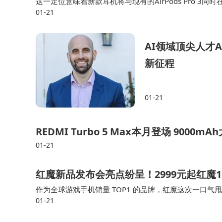
这一定位意味着新款耳机将与现有的AirPods Pro 
01-21
但苹果传统上多在每年下半年（尤其是9月的iPhone发布会
AI领域顶尖人才A
新征程
01-21
REDMI Turbo 5 Max本月登场 9000
01-21
红魔新品发布会亮点纷呈！2999元起红魔1
作为全球游戏手机销量 TOP1 的品牌，红魔这次一口气甩
01-21
到游戏本，每款产品都藏着让人眼前一亮的黑科技，不管