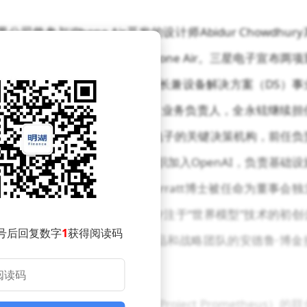
与iPhone Air开发的设计师Abidur Chowdhury
曾在一场活动中介绍新款iPhone Air。三星电子宣布两项
负责人兼首席执行官，与副董事长兼设备解决方案（DS）事
泰文继续担任移动体验（MX）业务负责人，全永铉继续担
新任负责人，该办公室是三星电子的关键决策机构，前任负
整：首席技术官萨钦·卡蒂离职加入OpenAI，负责基础设
业务，同时Craig H. Barratt博士被任命为董事会独
能科学家杨立昆计划创立一家专注于“世界模型”技术的初创
号后回复数字
1
获得阅读码
创公司，其职责由领导广告产品和战略团队的安德鲁·博金
司“普罗米修斯计划”（Project Prometheus）的联