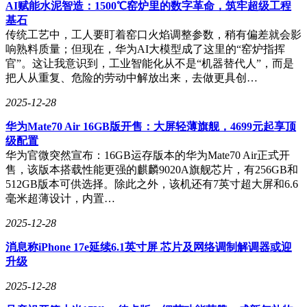
AI赋能水泥智造：1500℃窑炉里的数字革命，筑牢超级工程
基石
传统工艺中，工人要盯着窑口火焰调整参数，稍有偏差就会影
响熟料质量；但现在，华为AI大模型成了这里的“窑炉指挥
官”。这让我意识到，工业智能化从不是“机器替代人”，而是
把人从重复、危险的劳动中解放出来，去做更具创…
2025-12-28
华为Mate70 Air 16GB版开售：大屏轻薄旗舰，4699元起享顶
级配置
华为官微突然宣布：16GB运存版本的华为Mate70 Air正式开
售，该版本搭载性能更强的麒麟9020A旗舰芯片，有256GB和
512GB版本可供选择。除此之外，该机还有7英寸超大屏和6.6
毫米超薄设计，内置…
2025-12-28
消息称iPhone 17e延续6.1英寸屏 芯片及网络调制解调器或迎
升级
2025-12-28