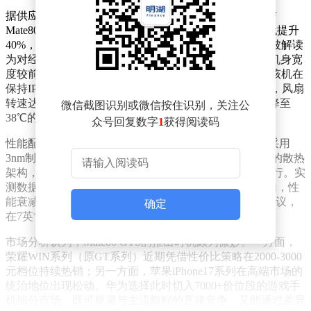
据供应链消息，Mate80 GTS将搭载7.2英寸巨屏，采用与
Mate80 Pro Max同款的双层OLED技术，峰值亮度较前代提升
40%，色彩显示精度达到行业顶尖水平。这一尺寸设计被解读
为对经典机型Mate20X的致敬，但通过超窄边框工艺，机身宽
度较前代缩减12%，握持感显著优化。值得注意的是，该机在
保持IP68防水等级的同时，内部集成微型涡轮散热系统，风扇
转速达12000转/分钟，可实现30秒内将芯片温度从55℃降至
微信截图识别或微信按住识别，关注公
38℃的散热效率。
众号回复数字
1
获得阅读码
性能配置方面，麒麟9030 Pro芯片成为最大亮点。这颗采用
3nm制程的处理器最大主频突破4.8GHz，配合华为自研的散热
架构，在《原神》等重载游戏测试中可稳定保持满帧运行。实
测数据显示，连续3小时游戏后机身温度控制在42℃以内，性
能衰减率不足5%。不过该机6500mAh的电池容量引发争议，
确定
在7英寸以上机型中处于中等水平，快充规格尚未公布。
市场分析认为，Mate80 GTS的推出时机颇为微妙。一方面，
荣耀WIN系列（原GT系列）近期凭借性价比策略在2000-3000
元档位持续热销；另一方面，苹果iPhone17系列在高端市场的
统治地位出现松动。华为选择此时切入7000+价位段的游戏手
机细分市场，既可规避与主流旗舰的直接竞争，又能通过差异