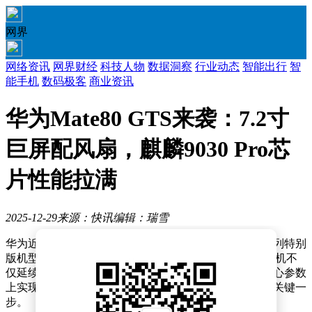
网界
网络资讯
网界财经
科技人物
数据洞察
行业动态
智能出行
智
能手机
数码极客
商业资讯
华为Mate80 GTS来袭：7.2寸
巨屏配风扇，麒麟9030 Pro芯
片性能拉满
2025-12-29
来源：快讯
编辑：瑞雪
华为近日再度引发市场关注，此前被传取消的Mate80系列特别
版机型，如今以全新命名Mate80 GTS正式回归。这款新机不
仅延续了此前曝光的高性能配置，更在散热、屏幕等核心参数
上实现突破，被业内视为华为冲击高端游戏手机市场的关键一
步。