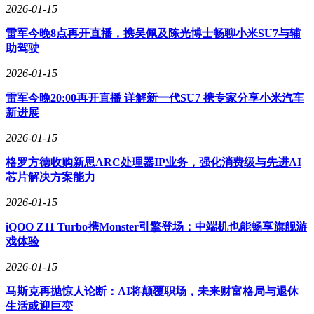
2026-01-15
雷军今晚8点再开直播，携吴佩及陈光博士畅聊小米SU7与辅
助驾驶
2026-01-15
雷军今晚20:00再开直播 详解新一代SU7 携专家分享小米汽车
新进展
2026-01-15
格罗方德收购新思ARC处理器IP业务，强化消费级与先进AI
芯片解决方案能力
2026-01-15
iQOO Z11 Turbo携Monster引擎登场：中端机也能畅享旗舰游
戏体验
2026-01-15
马斯克再抛惊人论断：AI将颠覆职场，未来财富格局与退休
生活或迎巨变