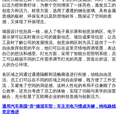
以活力橙和青柠绿，为整个空间增添了一抹亮色，激发员工的
创造力和活力。材质方面，选用了通透的钢化玻璃、具有金属
质感的板材、环保实木以及防滑地砖等，既保证了空间的质
感，又体现了环保理念。
墙面设计也别具一格，嵌入了电子展示屏和创意涂鸦区。电子
展示屏可以实时展示公司的最新动态、项目成果等信息，让员
工及时了解公司的发展情况。创意涂鸦区则为员工提供了一个
自由发挥创意的平台，他们可以在这里尽情地挥洒笔墨，表达
自己的想法和感受。灯光方面，采用了智能分层照明系统，员
工可以根据不同的工作需求调节灯光的亮度，营造出舒适、宜
人的办公环境。
各区域之间通过通透隔断和流畅廊道进行衔接，动线自由灵
活。员工们可以在不同的区域之间自由穿梭，既方便了工作交
流，又避免了空间的局促感。这种人性化的布局不仅兼顾了办
公效率，还充分考虑了员工的体验，实现了功能与美学的深度
融合，充分彰显了互联网企业的科技质感与创新活力。
通用汽车美国“弃”插混车型：车主充电习惯成关键，纯电路线
坚定推进