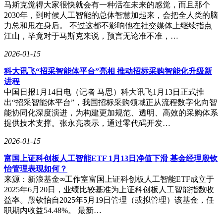
马斯克觉得大家很快就会有一种活在未来的感觉，而且那个
2030年，到时候人工智能的总体智慧加起来，会把全人类的脑
力总和甩在身后。 不过这都不影响他在社交媒体上继续指点
江山，毕竟对于马斯克来说，预言无论准不准，…
2026-01-15
科大讯飞“招采智能体平台”亮相 推动招标采购智能化升级新
进程
中国日报1月14日电（记者 马思）科大讯飞1月13日正式推
出“招采智能体平台”，我国招标采购领域正从流程数字化向智
能协同化深度演进，为构建更加规范、透明、高效的采购体系
提供技术支撑。张永亮表示，通过零代码开发…
2026-01-15
富国上证科创板人工智能ETF 1月13日净值下滑 基金经理殷钦
怡管理表现如何？
来源：新浪基金∞工作室富国上证科创板人工智能ETF成立于
2025年6月20日，业绩比较基准为上证科创板人工智能指数收
益率。殷钦怡自2025年5月19日管理（或拟管理）该基金，任
职期内收益54.48%。 最新…