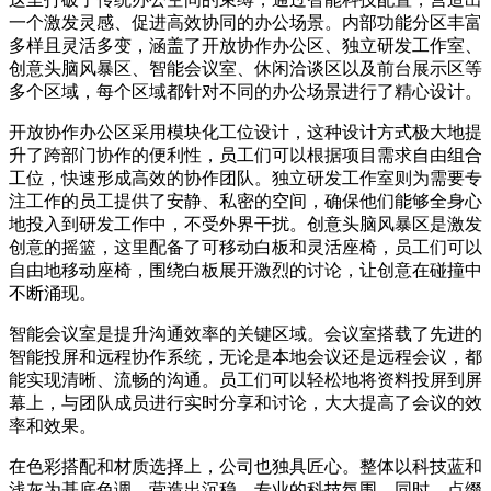
一个激发灵感、促进高效协同的办公场景。内部功能分区丰富
多样且灵活多变，涵盖了开放协作办公区、独立研发工作室、
创意头脑风暴区、智能会议室、休闲洽谈区以及前台展示区等
多个区域，每个区域都针对不同的办公场景进行了精心设计。
开放协作办公区采用模块化工位设计，这种设计方式极大地提
升了跨部门协作的便利性，员工们可以根据项目需求自由组合
工位，快速形成高效的协作团队。独立研发工作室则为需要专
注工作的员工提供了安静、私密的空间，确保他们能够全身心
地投入到研发工作中，不受外界干扰。创意头脑风暴区是激发
创意的摇篮，这里配备了可移动白板和灵活座椅，员工们可以
自由地移动座椅，围绕白板展开激烈的讨论，让创意在碰撞中
不断涌现。
智能会议室是提升沟通效率的关键区域。会议室搭载了先进的
智能投屏和远程协作系统，无论是本地会议还是远程会议，都
能实现清晰、流畅的沟通。员工们可以轻松地将资料投屏到屏
幕上，与团队成员进行实时分享和讨论，大大提高了会议的效
率和效果。
在色彩搭配和材质选择上，公司也独具匠心。整体以科技蓝和
浅灰为基底色调，营造出沉稳、专业的科技氛围。同时，点缀