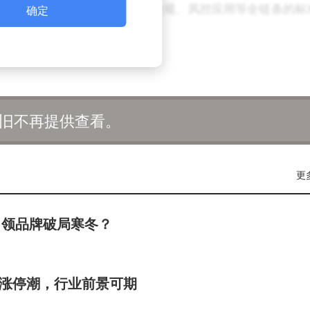
件，形成了覆盖技术架构、安全合规、风控应用等全链条的标
确定
可实际落地的垂直领域风控大模型“诸葛®”。该模型集成智
四大核心能力，能够针对复杂金融场景提供动态决策支持。
旧不再提供查看。
，精准识别潜在风险；在反欺诈领域，通过关联图谱与行为
服务于银行、保险、互联网金融等机构，覆盖反洗钱、市场
更
策®-Archer2.0”为模型运行提供了底层支撑。该系统通
引领品牌破局寒冬？
金融机构根据自身需求灵活配置风控策略。在实际应用中，
，同时将欺诈交易识别准确率提升至98%以上，显著提升了运
起涨停潮，行业前景可期