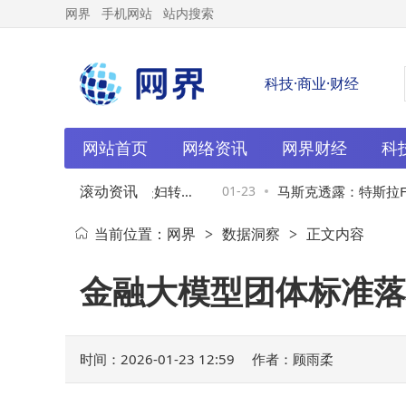
网界
手机网站
站内搜索
科技·商业·财经
网站首页
网络资讯
网界财经
科
滚动资讯
港上市谋发展 实控人夫妇转让
01-23
马斯克透露：特斯拉FS
当前位置：
网界
数据洞察
正文内容
>
>
事长裴振华年薪曝光
及中国获监管批准
金融大模型团体标准落
时间：2026-01-23 12:59
作者：顾雨柔