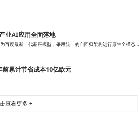
产业AI应用全面落地
0作为百度最新一代基座模型，采用统一的自回归架构进行原生全模态
架中进行联合训练，使得多模态特征在统一架…
年前累计节省成本10亿欧元
击查看更多 +