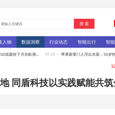
技人物
数据洞察
行业动态
智能出行
智
D或最快下月在欧洲
01-23
苹果新掌门人浮出水面：50岁特
3
克接班人执掌未来
地 同盾科技以实践赋能共筑