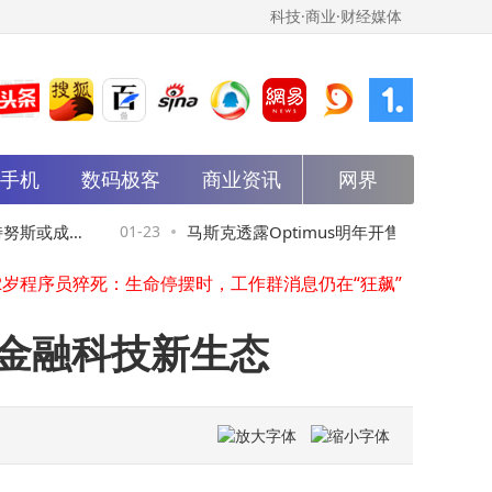
科技·商业·财经媒体
能手机
数码极客
商业资讯
网界
AI浪潮下数据库新赛道崛起 年轻学子竞逐AI原生数据库创新高地
张勇回归海底捞一线，“老带新”模式能否为餐饮寒冬破局？
燧原科技冲刺科创板：拟募资60亿 加速AI芯片研发与产业化进程
努斯或成库
01-23
马斯克透露Optimus明年开售 机器人概念股
2岁程序员猝死：生命停摆时，工作群消息仍在“狂飙”
2026年中国AI新篇：百度阿里领航，基础模型与智能底座共赴原生未来
早盘震荡走高多股涨超10%
文心5.0正式版上线：原生全模态突破，多领域能力领先国际第一梯队
2026年校园接待机器人：大模型赋能、零代码助力，开启智慧服务新篇章
金融科技新生态
燧原科技科创板IPO获受理 拟募60亿加速AI芯片研发与国产替代进程
真我Neo8深度测评：屏幕影像性能齐发力，重塑Neo系列新体验
董宇辉：以个人IP为翼，借会员制破局，能否复刻山姆式商业传奇？
AI浪潮下数据库新赛道崛起 年轻学子竞逐AI原生数据库创新高地
张勇回归海底捞一线，“老带新”模式能否为餐饮寒冬破局？