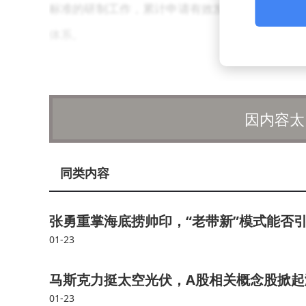
标准的研制工作，累计申请有效发明专利近500
体系。
在技术应用层面，同盾科技推出金融行业首个
决策引擎、知识构建、内容生成与风控特征挖掘
因内容太
如，在信用风控环节，模型可实时分析多维度数据
式分析，有效拦截新型诈骗手段。目前，该技术已
同类内容
势预测等关键业务场景。
同盾科技自主研发的新一代决策智能操作系统“智
张勇重掌海底捞帅印，“老带新”模式能否
模块化设计实现技术架构与业务场景的解耦，支持
01-23
股份制银行借助该技术将信贷审批时效缩短60%
马斯克力挺太空光伏，A股相关概念股掀
效率与风险防控能力。
01-23