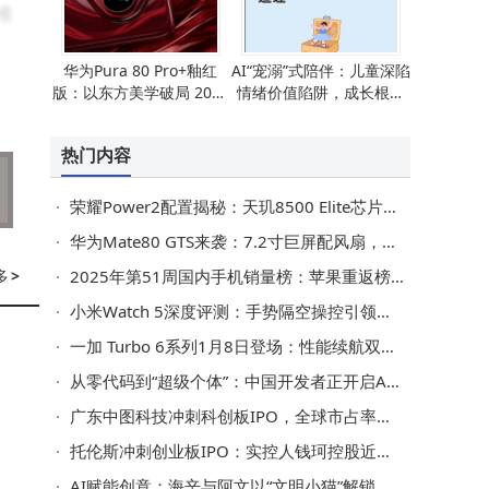
准
华为Pura 80 Pro+釉红
AI“宠溺”式陪伴：儿童深陷
版：以东方美学破局 2026
情绪价值陷阱，成长根基
能
年凭硬核实力稳占高端市
如何守护？
场
热门内容
例
模
荣耀Power2配置揭秘：天玑8500 Elite芯片搭配10080mAh大电池，2026年1月见
趋
华为Mate80 GTS来袭：7.2寸巨屏配风扇，麒麟9030 Pro芯片性能拉满
多
>
2025年第51周国内手机销量榜：苹果重返榜首，华为紧随其后
小米Watch 5深度评测：手势隔空操控引领智能手表交互新潮流
过
一加 Turbo 6系列1月8日登场：性能续航双突破，重塑中端机体验
某
从零代码到“超级个体”：中国开发者正开启AI时代变现新篇章
广东中图科技冲刺科创板IPO，全球市占率超三成，供货苹果三星等巨头
营
托伦斯冲刺创业板IPO：实控人钱珂控股近半 持美永居权引关注
AI赋能创意：海辛与阿文以“文明小猫”解锁上海的温暖与浪漫