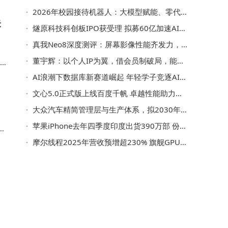
2026年校园接待机器人：大模型赋能、零代码助力，开启智慧服务新篇章
未
燧原科技科创板IPO获受理 拟募60亿加速AI芯片研发与国产替代进程
真我Neo8深度测评：屏幕影像性能齐发力，重塑Neo系列新体验
董宇辉：以个人IP为翼，借会员制破局，能否复刻山姆式商业传奇？
AI浪潮下数据库新赛道崛起 年轻学子竞逐AI原生数据库创新高地
文心5.0正式版上线百度千帆 卓越性能助力产业AI应用全面落地
大众汽车精简管理层与生产体系，拟2030年前累计节省成本10亿欧元
苹果iPhone去年四季度印度出货390万部 份额持平仍居前五但销量下滑
心
摩尔线程2025年营收预增超230% 旗舰GPU量产助力亏损收窄
着