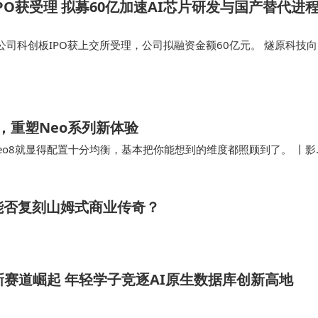
PO获受理 拟募60亿加速AI芯片研发与国产替代进
司科创板IPO获上交所受理，公司拟融资金额60亿元。 燧原科技向
 文件显示，拟募资60亿元，聚焦五代、六代 AI 芯片研发产业化及 AI
…
，重塑Neo系列新体验
o8就显得配置十分均衡，基本把你能想到的维度都照顾到了。 丨影
方，它居然配备同价位罕有的三摄，包括5…
能否复刻山姆式商业传奇？
新赛道崛起 年轻学子竞逐AI原生数据库创新高地