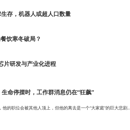
性要求极高，标准化建设与自主可控技术是推动大模型规模
球生存，机器人或超人口数量
”的双轮驱动模式，不仅为行业提供了可复制的实践范本，更
融机构引入智能化风控体系，金融科技将向更安全、高效、
为餐饮寒冬破局？
I芯片研发与产业化进程
：生命停摆时，工作群消息仍在“狂飙”
，他的职位会被其他人顶上，但他的离去是一个“大家庭”的巨大悲剧
是时候向这种加班文化、内卷文化、大厂文化说拜拜了。我们希冀，
下来休息的社会，歇一…