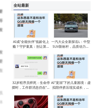
全站最新
要
等
发
AI成“全能伙伴”低龄化上
一汽大众全新探岳L：中型
瘾？守护童真：别让算法
SUV新标杆，品质动力科
侵蚀真实成长
技助力家庭出行
发
要
在
32岁程序员猝死：生命停
AI“宠溺”下的儿童困境：虚
摆时，工作群消息仍在“狂
拟陪伴挤压现实成长，家
践
飙”
长如何守护？
体