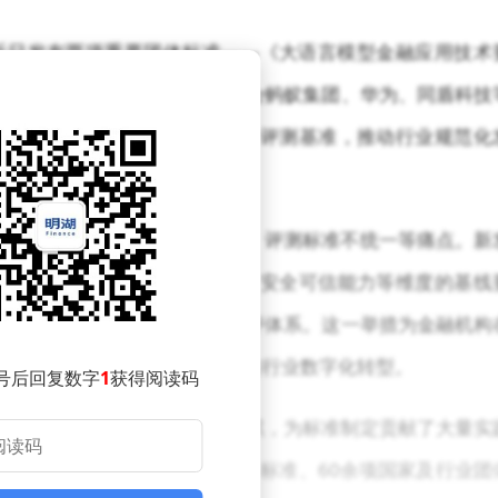
近日发布两项重要团体标准——《大语言模型金融应用技术
标准由中国工商银行牵头，联合蚂蚁集团、华为、同盾科技
型的应用提供统一的技术框架和评测基准，推动行业规范化
应用过程中面临技术规范缺失、评测标准不统一等痛点。新
，明确了系统能力、任务能力、安全可信能力等维度的基线
性能及安全可信性的全景式测评体系。这一举措为金融机构
化路径，有助于加速技术落地与行业数字化转型。
号后回复数字
1
获得阅读码
智能与金融风控领域的深厚积累，为标准制定贡献了大量实
截至目前已主导或参与9项国际标准、60余项国家及行业团