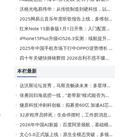
沃格光电易伟华：从传统制造到硬科技，以创新引领跨越式发展
化
2025网易云音乐年度听歌报告上线，多维创新串联乐迷音乐旅程
通
红米Note 15新春版1月1日开售：入门配置新选择，配色亮眼价格亲民
包
iPhone15Plus升级iOS26.3实测：续航提升信号改善，音质游戏体验更佳
2025年中国手机市场下行中OPPO逆势增长 用户粘性品牌忠诚度双高
四十年关键抉择铸辉煌 2026吉利不惑不辍启新程共赴绿色智能未来
本栏最新
达沃斯论坛首秀，马斯克畅谈未来：多星球生存，机器人或超人口数量
张勇回归海底捞一线，“老带新”模式能否为餐饮寒冬破局？
燧原科技冲刺科创板：拟募资60亿 加速AI芯片研发与产业化进程
，
32岁程序员猝死：生命停摆时，工作群消息仍在“狂飙”
创
2026年中国AI新篇：百度阿里领航，基础模型与智能底座共赴原生未来
文心5.0正式版上线：原生全模态突破，多领域能力领先国际第一梯队