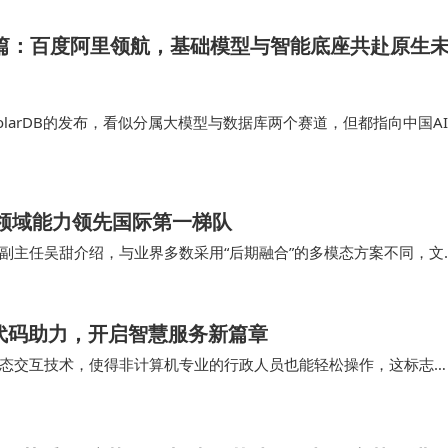
I新篇：百度阿里领航，基础模型与智能底座共赴原生
PolarDB的发布，看似分属大模型与数据库两个赛道，但都指向中国AI
。 专家表示，从近段时间的趋势来看，自主技术路径的深化已经成为
的“原生全模…
多领域能力领先国际第一梯队
副主任吴甜介绍，与业界多数采用“后期融合”的多模态方案不同，文
模，将文本、图像、视频、音频等多源数据在…
零代码助力，开启智慧服务新篇章
态交互技术，使得非计算机专业的行政人员也能轻松操作，这标志
院校的普及。 在校园接待这一特定场景中，技术的实…