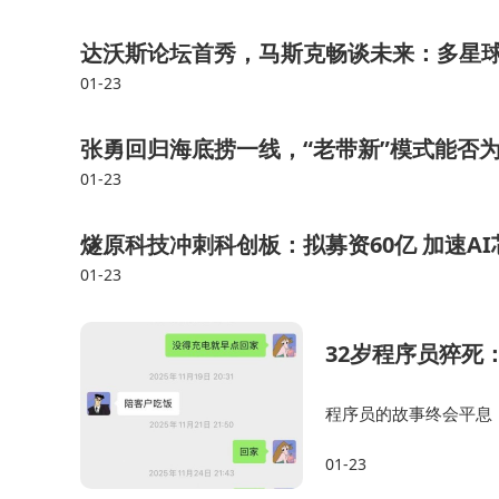
业内专家指出，金融行业对技术可靠性与合规
达沃斯论坛首秀，马斯克畅谈未来：多星
应用的关键。同盾科技通过“标准制定+技术落地
01-23
过开放生态合作加速了技术普惠进程。随着更多金
张勇回归海底捞一线，“老带新”模式能否
容的方向演进。
01-23
燧原科技冲刺科创板：拟募资60亿 加速A
01-23
32岁程序员猝死
程序员的故事终会平息
这件事应当引起警醒，
01-23
造一个能够让人敢于停