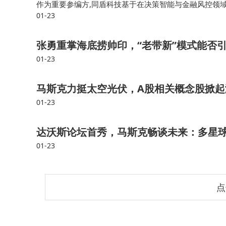
作为重要参编方,同盾科技基于在决策智能与金融风控领域
01-23
金融科技生态。此次发布的两项标准,系统性明确了金融
张勇重掌海底捞帅印，“老带新”模式能否
01-23
马斯克力挺太空光伏，A股相关概念股掀
01-23
达沃斯论坛首秀，马斯克畅谈未来：多星
01-23
点