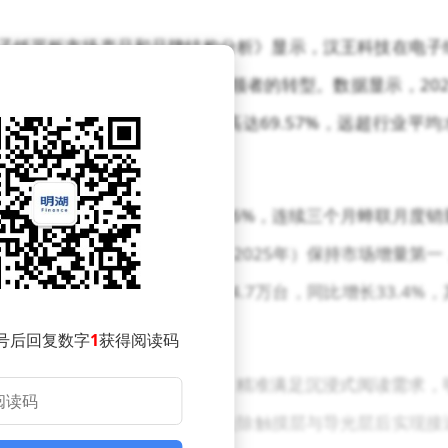
国电子纸平板市场产品和品牌结构分析》显示，汉王科技在电子
绩完成从行业挑战者到市场引领者的转型。数据显示，202
4年提升10.4个百分点，增速高达69.57%，远超行业平均
东和天猫的合计市场份额达21.6%，连续三个月蝉联月度销
是，该品牌已连续三年（2023-2025年）保持市场增量第一
年线上阅读器市场总销量达64.7万台，同比增长33.4%，
号后回复数字
1
获得阅读码
通过优化握持设计和屏幕显示效果，精准满足沉浸式阅读需求，
，N10系列首创"减屏层"技术，去除触摸层与导光层后实现接