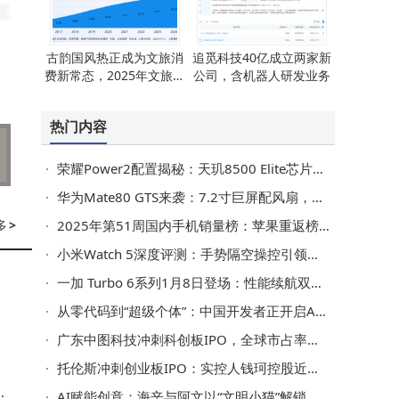
三
古韵国风热正成为文旅消
追觅科技40亿成立两家新
费新常态，2025年文旅相
公司，含机器人研发业务
向
关企业注册超2万家
热门内容
驱
占
荣耀Power2配置揭秘：天玑8500 Elite芯片搭配10080mAh大电池，2026年1月见
华为Mate80 GTS来袭：7.2寸巨屏配风扇，麒麟9030 Pro芯片性能拉满
多
>
2025年第51周国内手机销量榜：苹果重返榜首，华为紧随其后
平
小米Watch 5深度评测：手势隔空操控引领智能手表交互新潮流
读
一加 Turbo 6系列1月8日登场：性能续航双突破，重塑中端机体验
品
从零代码到“超级个体”：中国开发者正开启AI时代变现新篇章
广东中图科技冲刺科创板IPO，全球市占率超三成，供货苹果三星等巨头
托伦斯冲刺创业板IPO：实控人钱珂控股近半 持美永居权引关注
育
AI赋能创意：海辛与阿文以“文明小猫”解锁上海的温暖与浪漫