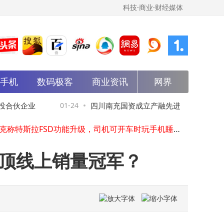
科技·商业·财经媒体
能手机
数码极客
商业资讯
网界
马斯克透露：特斯拉FSD系统有望下月在欧洲获批，中国获批时间或相近
当贝耳机Air 1破局：以AI软硬一体生态开启智能生活新篇章
合伙企业
01-24
四川南充国资成立产融先进制造发展私募
马斯克透露：特斯拉Robotaxi 2026年底前将在美构建广泛服务网络
马斯克称特斯拉FSD功能升级，司机可开车时玩手机睡觉，订阅价或涨
谷歌DeepMind CEO哈萨比斯：对OpenAI过早为AI聊天机器人引广告存疑虑
资基金，出资额30亿
萝卜快跑严正声明：警惕假冒名义诈骗，认准官方渠道守护权益
登顶线上销量冠军？
TikTok美国新架构落地：数据安全合资公司成立，字节跳动保算法IP成最大股东
AI热潮掀起基建狂潮 英伟达黄仁勋：未来还需数万亿美元投入
马斯克透露特斯拉FSD新进展：功能提升或涨价，有望下月获欧中批准
马斯克力挺太空光伏，港A光伏板块强势上扬，行业迎来新契机
马斯克透露：特斯拉FSD系统有望下月在欧洲获批，中国获批时间或相近
当贝耳机Air 1破局：以AI软硬一体生态开启智能生活新篇章