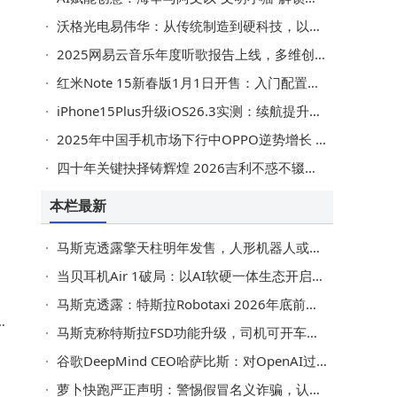
沃格光电易伟华：从传统制造到硬科技，以创新引领跨越式发展
2025网易云音乐年度听歌报告上线，多维创新串联乐迷音乐旅程
红米Note 15新春版1月1日开售：入门配置新选择，配色亮眼价格亲民
iPhone15Plus升级iOS26.3实测：续航提升信号改善，音质游戏体验更佳
2025年中国手机市场下行中OPPO逆势增长 用户粘性品牌忠诚度双高
四十年关键抉择铸辉煌 2026吉利不惑不辍启新程共赴绿色智能未来
本栏最新
马斯克透露擎天柱明年发售，人形机器人或成未来新宠？
当贝耳机Air 1破局：以AI软硬一体生态开启智能生活新篇章
马斯克透露：特斯拉Robotaxi 2026年底前将在美构建广泛服务网络
软
马斯克称特斯拉FSD功能升级，司机可开车时玩手机睡觉，订阅价或涨
谷歌DeepMind CEO哈萨比斯：对OpenAI过早为AI聊天机器人引广告存疑虑
萝卜快跑严正声明：警惕假冒名义诈骗，认准官方渠道守护权益