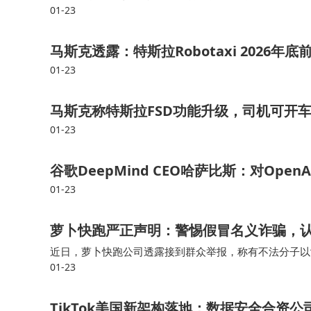
01-23
成本。 当贝发布AI耳机Air 1，表面看是进军了一条新赛
马斯克透露：特斯拉Robotaxi 2026
01-23
马斯克称特斯拉FSD功能升级，司机可开
01-23
谷歌DeepMind CEO哈萨比斯：对Ope
01-23
萝卜快跑严正声明：警惕假冒名义诈骗，
近日，萝卜快跑公司透露接到群众举报，称有不法分子以“
01-23
件等）散布虚假招商加盟、租赁信息，如“前20000名注
TikTok美国新架构落地：数据安全合资