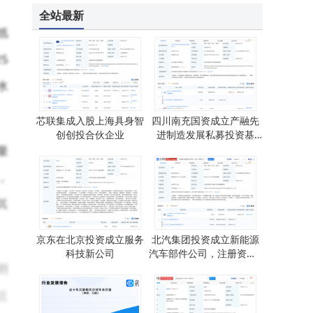
全站最新
纸
5
水
芯联集成入股上海具身智
四川南充国资成立产融先
创创投合伙企业
进制造发展私募投资基
金，出资额30亿
量
，
其
京东在北京投资成立服务
北汽集团投资成立新能源
科技新公司
汽车部件公司，注册资本1
明
亿
近