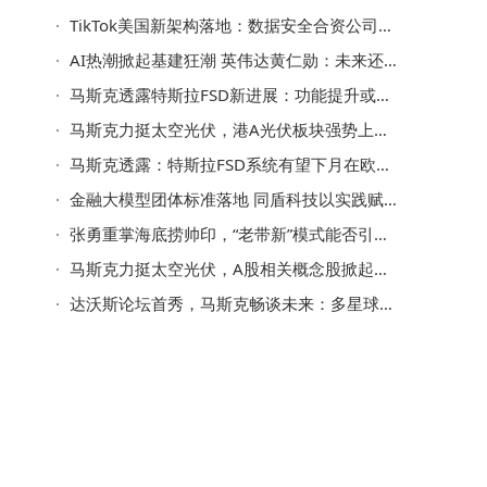
TikTok美国新架构落地：数据安全合资公司成立，字节跳动保算法IP成最大股东
AI热潮掀起基建狂潮 英伟达黄仁勋：未来还需数万亿美元投入
马斯克透露特斯拉FSD新进展：功能提升或涨价，有望下月获欧中批准
马斯克力挺太空光伏，港A光伏板块强势上扬，行业迎来新契机
马斯克透露：特斯拉FSD系统有望下月在欧洲获批，中国获批时间或相近
金融大模型团体标准落地 同盾科技以实践赋能共筑金融科技新生态
张勇重掌海底捞帅印，“老带新”模式能否引领品牌破局寒冬？
马斯克力挺太空光伏，A股相关概念股掀起涨停潮，行业前景可期
达沃斯论坛首秀，马斯克畅谈未来：多星球生存，机器人或超人口数量