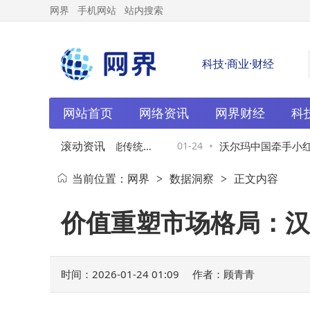
网界
手机网站
站内搜索
科技·商业·财经
网站首页
网络资讯
网界财经
科
滚动资讯
智慧蝶变：AI大模型赋能传统煤
01-24
沃尔玛中国牵手小红书
当前位置：
网界
数据洞察
正文内容
>
>
新篇章
售重塑消费新体验
价值重塑市场格局：汉
时间：2026-01-24 01:09
作者：顾青青