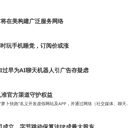
道，实则是亮出了“AI+软件…
年底前将在美构建广泛服务网络
车时玩手机睡觉，订阅价或涨
nAI过早为AI聊天机器人引广告存疑虑
认准官方渠道守护权益
萝卜快跑”名义开发虚假网站及APP，并通过网络（社交媒体、聊天
册萝卜快跑会员免费租赁”等。这些行为…
公司成立，字节跳动保算法IP成最大股东