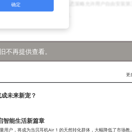
比扩大专业用户群体。该品牌开放生态策略允许用户自由安装第
确定
流定价，有效扩大用户覆盖范围。
集中度达66.8%，较2024年提升17.2个百分点，资源加速
早期冲动消费转向理性选择，深度阅读和专业办公成为核心
旧不再提供查看。
英寸产品市场份额快速上升，汉王等品牌及时调整产品布局抢
更
在减屏层等底层技术领域持续突破，其产品迭代速度较行业
正从单一阅读工具进化为认知效率工具，汉王科技通过构建阅
或成未来新宠？
质量发展阶段。当前市场环境下，真实使用价值已成为衡量产
品牌创造了新的发展机遇。
开启智能生活新篇章
用户，将成为当贝耳机Air 1 的天然转化群体，大幅降低了市场教