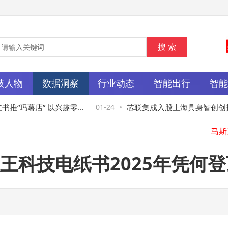
技人物
数据洞察
行业动态
智能出行
智
推“玛薯店” 以兴趣零
01-24
芯联集成入股上海具身智创创投
王科技电纸书2025年凭何