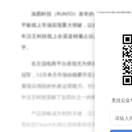
洛图科技（RUNTO）发布的《2025年中
平板线上市场实现重大突破，以全年销量第一的成
年汉王科技线上全渠道销量占比达24.7%，较202
平。
在主流电商平台表现尤为突出，汉王科技在京
冠军，12月单月市场份额攀升至27%。值得注意的
展现出强劲的长效运营能力。行业数据显示，2025
中汉王科技贡献了近四分之一的增量。
关注公众
产品策略成为制胜关键。汉王Clear系列
星机型Clear6长期位居销量榜前列。办公本领域