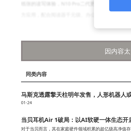
纸张的读写体验，N10 Pro二代更以超高性价
方应用，配合阅读器千元级、办公本两千元级的主
市场格局呈现显著变化。2025年线上市场CR4
汉王、科大讯飞等头部国产品牌聚集。用户需求从
因内容太
动因素。办公本尺寸偏好呈现结构性调整，8.2
先机。
同类内容
技术投入与市场洞察形成双重优势。汉王科技
均水平快30%。洛图科技分析指出，电子纸平板
马斯克透露擎天柱明年发售，人形机器人
复兴与办公AI生态的双轮驱动，推动行业进入高
01-24
的核心标准，这为具备技术积淀和用户理解能力的
当贝耳机Air 1破局：以AI软硬一体生态
对于当贝而言，其在家庭硬件领域积累的超亿级高净值存量