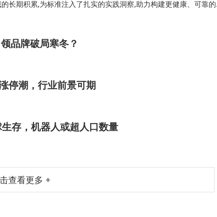
的长期积累,为标准注入了扎实的实践洞察,助力构建更健康、可靠的
大模型在应用框架、系统能力、任务能力、安全可…
引领品牌破局寒冬？
起涨停潮，行业前景可期
球生存，机器人或超人口数量
击查看更多 +