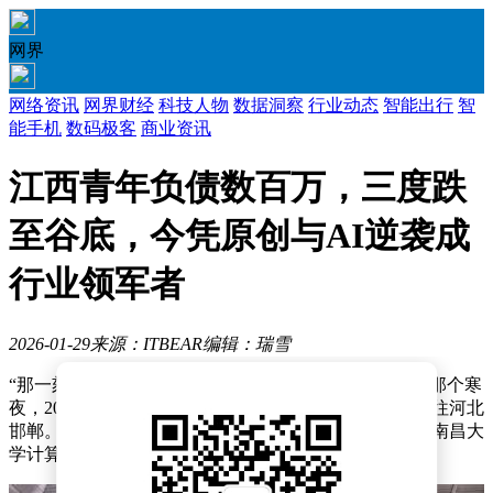
网界
网络资讯
网界财经
科技人物
数据洞察
行业动态
智能出行
智
能手机
数码极客
商业资讯
江西青年负债数百万，三度跌
至谷底，今凭原创与AI逆袭成
行业领军者
2026-01-29
来源：ITBEAR
编辑：瑞雪
“那一刻，我觉得人生彻底失去了希望。”魏俊至今记得那个寒
夜，2005年因家中工厂破产，全家连夜从江西景德镇迁往河北
邯郸。雪深及踝，毛驴车在结冰的路上颠簸，他刚拿到南昌大
学计算机专业的毕业证书，却因数百万债务陷入迷茫。