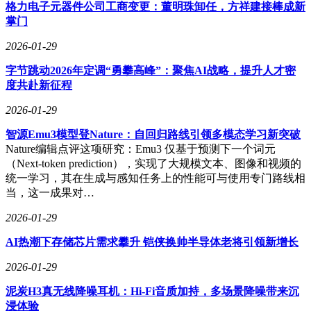
格力电子元器件公司工商变更：董明珠卸任，方祥建接棒成新
掌门
2007年，为了偿还债务，魏俊与妻子带着仅有的长安之星面包
2026-01-29
车来到浙江义乌。两人在地下室租下狭小的空间，白天研究产
品，晚上打包发货。作为景德镇人，他尝试将陶瓷工艺与小商
字节跳动2026年定调“勇攀高峰”：聚焦AI战略，提升人才密
品结合，设计出一款通电后杯壁透光的“发光陶瓷杯”。然而，
度共赴新征程
供应链上游的陶瓷厂倒闭后，项目被迫终止，他再次陷入困
境。
2026-01-29
智源Emu3模型登Nature：自回归路线引领多模态学习新突破
“最难的时候，我连老家都不敢回。”魏俊说。奶奶病重时，他
Nature编辑点评这项研究：Emu3 仅基于预测下一个词元
因债务缠身未能见最后一面，这份遗憾成为他坚持的动力。他
（Next-token prediction），实现了大规模文本、图像和视频的
白天跑市场，晚上自学电路设计，在地下室用二手设备研发新
统一学习，其在生成与感知任务上的性能可与使用专门路线相
产品。2012年，陶瓷杯年销七八万个，营收超20万元，但因缺
当，这一成果对…
乏资金收购工厂，项目再次搁浅。
2026-01-29
2016年，32岁的魏俊兜里只剩一元钱，那辆陪伴他九年的面包
车也濒临报废。就在这一年，他研发出一款彩色旋转星空投影
AI热潮下存储芯片需求攀升 铠侠换帅半导体老将引领新增长
灯。这款产品不仅视觉效果独特，还申请了实用新型专利。上
线后，淘宝店铺点击率飙升至9%，远超行业平均的3%。一个
2026-01-29
月内，订单量突破七八万单，甚至远销海外。
泥炭H3真无线降噪耳机：Hi-Fi音质加持，多场景降噪带来沉
“每一个订单都是希望。”魏俊用赚来的钱第一时间还债。2018
浸体验