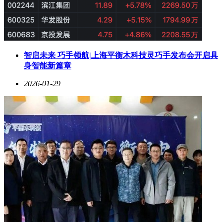
智启未来 巧手领航|上海平衡木科技灵巧手发布会开启具
身智能新篇章
2026-01-29
如今，魏俊的公司拥有7000平方米厂房，员工从夫妻两人扩展
至二十多人，办公地点也从地下室搬进正规写字楼。他不再满
足于单一产品，而是将AI技术融入设计、市场调研和运营流
程。例如，AI生成推广图和自动化运营让效率提升数倍，但
他坚持产品设计不能完全依赖数据。“消费者需要情感连
接。”他说。他的投影灯开始加入温馨灯光颜色和AI对话功
能，试图为孤独的都市人提供“心理按摩”。
从社恐的理科男到能在各大场合侃侃而谈的创业者，魏俊的转
变令人惊叹。2025年，他作为电商标杆商家登上央视，并在
AI钉钉新品发布会上分享管理经验。回望过去，那个在风雪
中赶毛驴车的年轻人、在地下室拧螺丝的沉默男人、在法庭上
愤怒的创业者，最终都重叠在了这个平静的中年人身上。“只