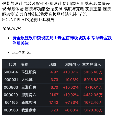
年春节，他终于带着家人堂堂正正地回到景德镇。然而，义乌
包装与设计 包装及配件 外观设计 使用体验 音质表现 降噪表
的竞争从未停止。2019年，投影灯专利到期后，仿品涌入市
现 佩戴体验 连接与功能 数据实测 续航与充电 实测重量 连接
场，价格从80元压至30元。魏俊没有加入价格战，而是转向品
距离测试 兼容性测试我爱音频网总结包装与设计
牌授权赛道，拿下“迪士尼”“机器猫”等热门IP授权，将投影灯
SOUNDPEATS泥炭H3耳机外…
与IP形象结合，维持50—80元的价格带。
2026-01-29
黄金股狂欢中突现变局！珠宝首饰板块跳水 萃华珠宝跌
停引关注
2026-01-29