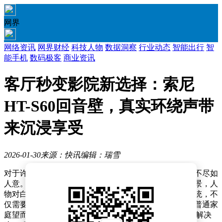
网界
网络资讯
网界财经
科技人物
数据洞察
行业动态
智能出行
智
能手机
数码极客
商业资讯
客厅秒变影院新选择：索尼
HT-S60回音壁，真实环绕声带
来沉浸享受
2026-01-30
来源：快讯
编辑：瑞雪
对于许多家庭而言，用电视观看电影时，音效体验常常不尽如
人意。电视自带的扬声器往往无法还原影片中的震撼场景，人
物对白也显得模糊不清。而搭建一套专业的家庭影院系统，不
仅需要复杂的布线，还可能带来高昂的成本，这让不少普通家
庭望而却步。如今，索尼推出的HT-S60回音壁音响，为解决