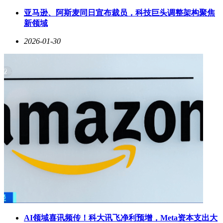
和感。针对不同的使用场景，HT-S60预设了电影、音乐、新
亚马逊、阿斯麦同日宣布裁员，科技巨头调整架构聚焦
闻等多种音效模式。看电影时开启影院模式，对白更加清晰，
新领域
低频更有冲击力；听音乐时切换到音乐模式，三频均衡，细节
丰富；看新闻节目时使用语音模式，能突出人声，减少背景噪
2026-01-30
音干扰。它还支持蓝牙功能，除了通过HDMI ARC与电视连接
外，闲暇时可以用手机无线播放喜爱的音乐，高品质音响让每
一首歌曲都焕发新生，周末约上三五好友来场家庭K歌派对也
完全不在话下。
这款音响适合多种类型的家庭选择。对于电影爱好者来说，它
能够满足追求影院级观影体验的需求，让在家就能享受震撼音
效成为现实；音乐发烧友注重音质表现，HT-S60能忠实还原
音乐细节，满足他们对高品质音乐的追求；简约生活倡导者不
喜欢复杂布线，希望用最简洁的方式提升家居品质，HT-S60
的简便安装和时尚外观正好符合他们的需求；租房一族无法安
装固定音响系统，但又不想妥协于电视的贫弱音效，HT-S60
也成为了他们的理想之选。
许多真实用户对HT-S60给出了高度评价。来自北京的王先生
表示：“用了HT-S60后，我家的电视仿佛重获新生。以前看电
影总要把音量调到很大才能听清对白，现在中等音量就能获得
清晰饱满的声音效果，而且环绕感特别真实。”来自上海的林
AI领域喜讯频传！科大讯飞净利预增，Meta资本支出大