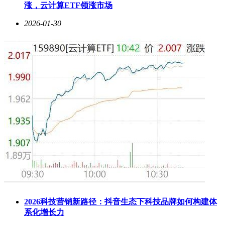
女士惊喜地说：“最让我惊喜的是它的无线后环绕设计，安装
涨，云计算ETF领涨市场
超级简单，效果却出奇地好。现在全家人都爱上了在客厅看电
2026-01-30
影的感觉，连孩子都说像是在电影院一样。”来自广州的张老
师作为一名音乐爱好者，对音质要求很高，他说：“HT-S60在
播放古典音乐时表现尤为出色，乐器分离度好，声场开阔，完
全超出了我对回音壁的预期。”
在回音壁产品众多的市场中，索尼HT-S60凭借其独特的优势
脱颖而出。索尼在音频领域拥有超过70年的技术积累，品牌保
障值得信赖。其5.1实体声道带来的真实环绕体验，是虚拟技
术无法比拟的。无线后环绕设计免去了布线烦恼，即插即用，
安装简便。它既能满足观影需求，也能提供优质的音乐播放体
验，实现了全能表现。而且，精工细作、用料扎实的它，使用
寿命远超同类产品。如果你正在寻找一款能够真正提升家庭影
音体验的音响产品，索尼HT-S60无疑是一个值得考虑的选
择。
2026科技营销新路径：抖音生态下科技品牌如何构建体
系化增长力