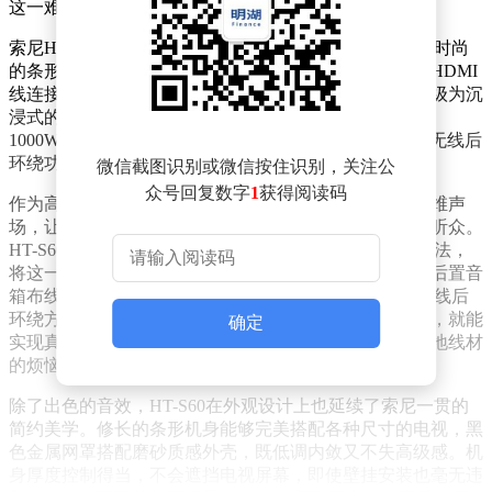
这一难题提供了理想的方案。
索尼HT-S60回音壁音响将专业级的音效浓缩在一个简约时尚
的条形音箱之中。它的安装和使用极为简便，只需一根HDMI
线连接电视，无需复杂的调试过程，就能让客厅瞬间升级为沉
浸式的影院空间。这款音响采用5.1实体声道设计，拥有
1000W的大功率输出，支持杜比全景声技术，还配备了无线后
环绕功能，真正实现了“小身材大能量”的音响奇迹。
微信截图识别或微信按住识别，关注公
众号回复数字
1
获得阅读码
作为高端影院的标准配置，杜比全景声技术能够创造三维声
场，让声音不仅来自左右两侧，还能从上方和四周包围听众。
HT-S60通过精心调校的扬声器单元和先进的音频处理算法，
将这一专业影院体验带入了普通家庭。传统环绕音响的后置音
箱布线问题一直困扰着用户，而HT-S60创新性地采用无线后
环绕方案，只需将两个小巧的后置音箱放置在沙发后方，就能
确定
实现真正的环绕声效果，既美观又实用，彻底告别了满地线材
的烦恼。
除了出色的音效，HT-S60在外观设计上也延续了索尼一贯的
简约美学。修长的条形机身能够完美搭配各种尺寸的电视，黑
色金属网罩搭配磨砂质感外壳，既低调内敛又不失高级感。机
身厚度控制得当，不会遮挡电视屏幕，即使壁挂安装也毫无违