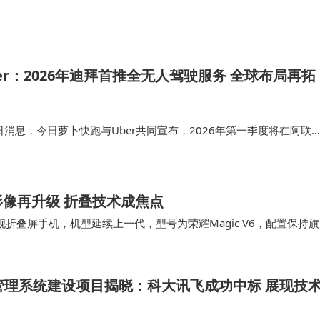
相比实现了翻倍，应用内购收入突破了 50 亿美元，同比增长接近三
er：2026年迪拜首推全无人驾驶服务 全球布局再拓
日消息，今日萝卜快跑与Uber共同宣布，2026年第一季度将在阿联
行服务，这也是迪拜首次迎来全无人驾驶出行服务。今年1月，萝卜
扎比启动面向…
能影像再升级 折叠技术成焦点
折叠屏手机，机型延续上一代，型号为荣耀Magic V6，配置保持旗
重点提升处理器、大电池、影像、轻薄、折…
管理系统建设项目揭晓：科大讯飞成功中标 展现技