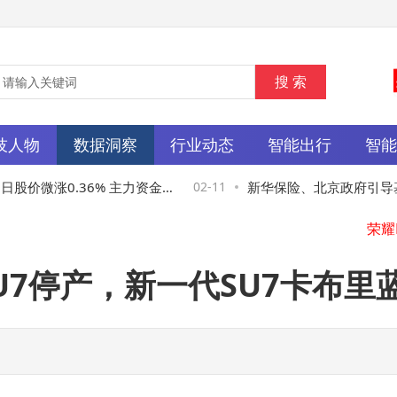
技人物
数据洞察
行业动态
智能出行
智
股价微涨0.36% 主力资金
02-11
新华保险、北京政府引导基
万元引关注
理公司
U7停产，新一代SU7卡布里