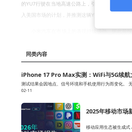
的YU7行驶在当地高速公路上，引发了小米是否
入美国市场的计划，并推测这辆YU7可能是美国
小米汽车在市场上的表现持续强劲。据此前报
1万辆的销量成绩单，年度目标完成率高达117%。
月蝉联中大型SUV销量榜首，上市仅6个月交付量就
同类内容
面对如此亮眼的成绩，小米汽车并未停下脚步
iPhone 17 Pro Max实测：WiFi与5
万辆。然而，最新数据显示，小米汽车在1月的交付量
测试结果会因地点、信号环境和手机使用行为而变化。 无论如
02-11
说，这是一组很有参考价值的续航数据。 如果能用搭载苹果自研
2%。对此，雷军解释称，当前销量得益于订单储
交付车型为YU7。他同时透露，新一代SU7将于
2025年移动市
移动应用生态被生成式 A