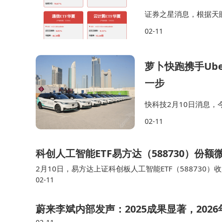
证券之星消息，根据天眼
的《南京银行股份有限
02-11
限公司中标，详情如下
萝卜快跑携手Ub
一步
快科技2月10日消息，
拜正式推出全无人驾驶
02-11
月，萝卜快跑与AutoG
科创人工智能ETF易方达（588730）份
2月10日，易方达上证科创板人工智能ETF（588730）收盘
02-11
成立于2025年1月16日，基金全称为易方达上证科创板
蔚来李斌内部发声：2025成果显著，2026