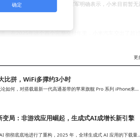
将进入美国市场的猜测。对此，雷军明确表示，小米目前暂无
确定
同行或供应商购买的对标车。
道，在2025年这个首个完整交付年里，小米汽车交出了超过
其中，SU7稳坐20万元以上轿车销量冠军宝座；YU7则连续
超过15万辆，是SU7同期交付量的2.3倍。
更
。2026年初，雷军公布了小米汽车新一年的销量目标——5
G续航大比拼，WiFi多撑约3小时
超过39000台，较2025年12月超5万辆的交付量下降了
何，对搭载最新一代高通基带的苹果旗舰 Pro 系列 iPhone来
 C1X、C1 基带的 i…
备厚度与市场认可度，由于SU7处于新老切换阶段，本月主
4月正式上市，届时将进一步提升小米汽车的市场竞争力。
场新变局：非游戏应用崛起，生成式AI成增长新引擎
I 彻彻底底地进行了重构，2025 年，全球生成式 AI 应用的下载量