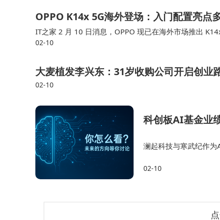
OPPO K14x 5G海外登场：入门配置亮
IT之家 2 月 10 日消息，OPPO 现已在海外市场推出 K1
02-10
芯片以及 5000 万像素主摄。 据介绍，这款产品的尺寸…
大麦植发李兴东：31岁收购公司开启创业
02-10
科创板AI基金业
澜起科技与寒武纪作为A
球AI算力竞赛带来的订
02-10
展的三大主线：一是算
点