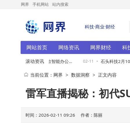
网界
手机网站
站内搜索
科技·商业·财经
网站首页
网络资讯
网界财经
科
滚动资讯
率新引擎：科大讯飞五款智能办公
02-11
石头科技2月10日
当前位置：
网界
数据洞察
正文内容
>
>
锁多元办公新体验
净流出超2500
雷军直播揭秘：初代S
时间：2026-02-11 09:26
作者：陈丽