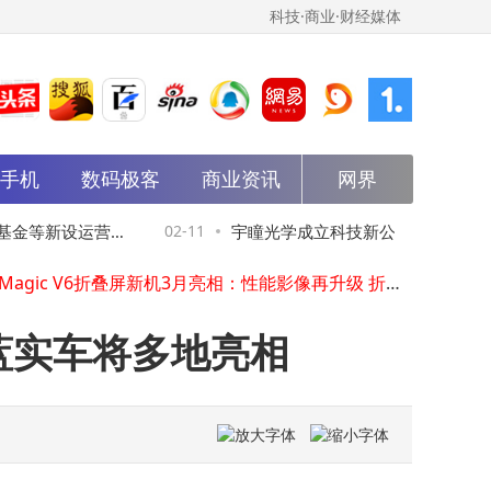
科技·商业·财经媒体
能手机
数码极客
商业资讯
网界
侧睡福音来袭！wedoking三代降噪青春款睡眠耳机全方位实测
2025年移动市场新变局：非游戏应用崛起，生成式AI成增长新引擎
金等新设运营管
02-11
宇瞳光学成立科技新公司，含集成电
萝卜快跑携手Uber：2026年迪拜首推全无人驾驶服务 全球布局再拓展
荣耀Magic V6折叠屏新机3月亮相：性能影像再升级 折叠技术成焦点
业务
南京银行AI服务管理系统建设项目揭晓：科大讯飞成功中标 展现技术实力
萝卜快跑携手Uber：2026年迪拜首推全无人驾驶服务 全球布局再进一步
蓝实车将多地亮相
科创人工智能ETF易方达（588730）份额微降规模增，重仓股持仓明细曝光
蔚来李斌内部发声：2025成果显著，2026年剑指Non-GAAP全年盈利
雷军直播透露：初代小米SU7量产收官，近37万辆交付后正式停产
百度深夜“不熄灯”：“O计划”底层架构重组，AI化升级引领行业新跨越
侧睡福音来袭！wedoking三代降噪青春款睡眠耳机全方位实测