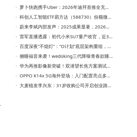
萝卜快跑携手Uber：2026年迪拜首推全无人驾驶服务 全球布局再进一步
布
有
科创人工智能ETF易方达（588730）份额微降规模增，重仓股持仓明细曝光
蔚来李斌内部发声：2025成果显著，2026年剑指Non-GAAP全年盈利
雷军直播透露：初代小米SU7量产收官，近37万辆交付后正式停产
百度深夜“不熄灯”：“O计划”底层架构重组，AI化升级引领行业新跨越
侧睡福音来袭！wedoking三代降噪青春款睡眠耳机全方位实测
迪
华为再推影像新突破！双潜望长焦方案测试中，10倍光学变焦引期待
OPPO K14x 5G海外登场：入门配置亮点多，印度市场售价揭晓
大麦植发李兴东：31岁收购公司开启创业路，持助理医师证引领植发新篇
）