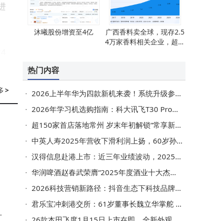
进
沐曦股份增资至4亿
广西香料卖全球，现存2.5
4万家香料相关企业，超六
4
成分布在西南地区
热门内容
多
多
>
2026上半年华为四款新机来袭！系统升级参数亮眼，科技迷别错过
2026年学习机选购指南：科大讯飞T30 Pro与热门品牌全方位对比评测
5
超150家首店落地常州 岁末年初解锁“常享新”年味消费热潮
2
中英人寿2025年营收下滑利润上扬，60岁孙彦敏身兼多职掌舵多企
力
汉得信息赴港上市：近三年业绩波动，2025年前9月营收净利双增
华润啤酒赵春武荣膺“2025年度酒业十大杰出人物” 引领企业登顶市场
2026科技营销新路径：抖音生态下科技品牌如何构建体系化增长力
君乐宝冲刺港交所：61岁董事长魏立华掌舵 年薪超千万屡获殊荣
达
26款本田飞度1月15日上市在即，全新外观搭配10.1英寸大屏，定价多少能突围？