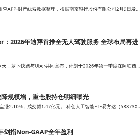
查APP-财产线索数据整理，根据南京银行股份有限公司2月9日发
公司AI服务管理系统建设项目-结果公示》内容显示，科大讯飞股份
： 标题：南京银行…
er：2026年迪拜首推全无人驾驶服务 全球布局再进
今天，萝卜快跑与Uber共同宣布，计划于2026年第一季度在阿联酋
出行服务。据悉，这也是迪拜首次迎来全无人驾驶出行服务。 今年1
o携手在阿…
额微降规模增，重仓股持仓明细曝光
涨2.10%，成交额1.47亿元。 科创人工智能ETF易方达（588730
人工智能交易型…
年剑指Non-GAAP全年盈利