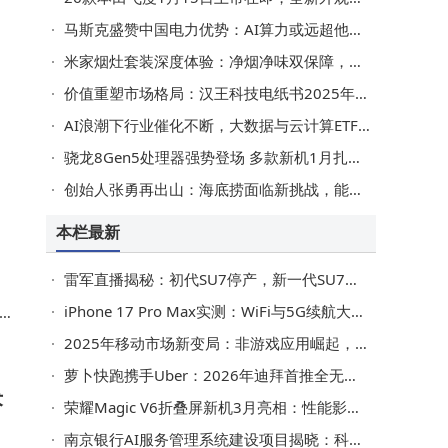
马斯克盛赞中国电力优势：AI算力或远超他国，太阳能发展同样亮眼
米家烟灶套装深度体验：净烟净味双保障，厨房健康烹饪新选择！
价值重塑市场格局：汉王科技电纸书2025年凭何登顶线上销量冠军？
AI浪潮下行业催化不断，大数据与云计算ETF领涨，国产算力发展正当时
骁龙8Gen5处理器强势登场 多款新机1月扎堆发布 性能配置亮点十足
酋
创始人张勇再出山：海底捞面临新挑战，能否破局再攀高峰？
快
本栏最新
雷军直播揭秘：初代SU7停产，新一代SU7卡布里蓝实车将多地亮相
iPhone 17 Pro Max实测：WiFi与5G续航大比拼，WiFi多撑约3小时
2025年移动市场新变局：非游戏应用崛起，生成式AI成增长新引擎
萝卜快跑携手Uber：2026年迪拜首推全无人驾驶服务 全球布局再拓展
术
荣耀Magic V6折叠屏新机3月亮相：性能影像再升级 折叠技术成焦点
南京银行AI服务管理系统建设项目揭晓：科大讯飞成功中标 展现技术实力