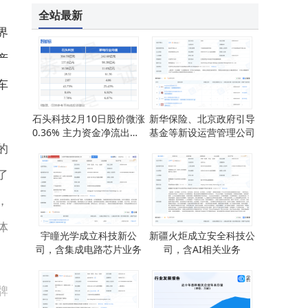
2025年移动市场新变局：非游戏应用崛起，生成式AI成增长新引擎
全站最新
界
产
车
石头科技2月10日股价微涨
新华保险、北京政府引导
0.36% 主力资金净流出超2
基金等新设运营管理公司
500万元引关注
的
了
，
体
宇瞳光学成立科技新公
新疆火炬成立安全科技公
司，含集成电路芯片业务
司，含AI相关业务
牌