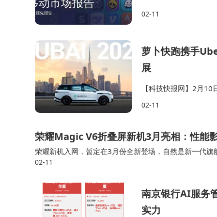
到了 38亿次，与同比
02-11
倍，AI 助手在此情形…
萝卜快跑携手Ub
展
【科技快报网】2月10
迪拜推出全无人驾驶出
02-11
跑已与AutoGo在阿布
荣耀Magic V6折叠屏新机3月亮相：性
荣耀新机入网，暂定在3月份全新登场，自然是新一代旗舰
02-11
舰级别，影像向着专业级别发展。在曝光的内容中，新机
南京银行AI服务
实力