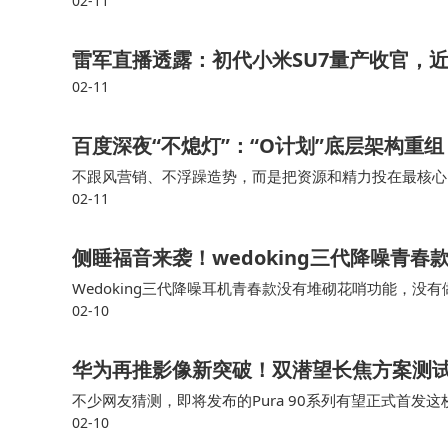
02-11
雷军直播透露：初代小米SU7量产收官，近
02-11
百度深夜“不熄灯”：“O计划”底层架构重
不跟风营销、不浮躁造势，而是把资源和精力投在最核心
02-11
直非常靠前，这一次同样不例外。百度这一次用行动证明
侧睡福音来袭！wedoking三代降噪青
Wedoking三代降噪耳机青春款没有堆砌花哨功能，
02-10
这几件核心事做到了位：约7mm超薄腔体+贴耳弧度，
华为再推影像新突破！双潜望长焦方案测试
不少网友猜测，即将发布的Pura 90系列有望正式首发
02-10
的算法与AI技术，双潜望镜头在保证光学品质的同时，