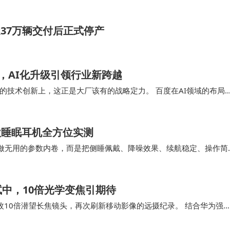
37万辆交付后正式停产
组，AI化升级引领行业新跨越
的技术创新上，这正是大厂该有的战略定力。 百度在AI领域的布局
，真正的大厂竞争力，从来不在营销声势里，而在…
春款睡眠耳机全方位实测
没有做无用的参数内卷，而是把侧睡佩戴、降噪效果、续航稳定、操作简
侧躺不硌耳、不顶耳廓，可整夜佩戴无压力…
中，10倍光学变焦引期待
这枚10倍潜望长焦镜头，再次刷新移动影像的远摄纪录。 结合华为强
也极大地提升了手机在复杂光影场景下的成…