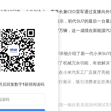
2月10日晚，小米创办人、董事长兼CEO雷军通过直播向外
停产的消息尤为引人注目。雷军表示，初代SU7的最后一台量
计，初代SU7的交付量已接近37万辆，这一成绩在新能源汽
汽车科技展厅和定制服务中心，并详细介绍了新一代小米SU7
计已提前符合新国标要求，并新增了机械冗余功能，有效解决
率。新一代SU7卡布里蓝实车已在小米汽车工厂店展厅亮相
州、成都、武汉等地的Mall店进行展示，吸引消费者近距离
号后回复数字
1
获得阅读码
中作出了回应。此前，有网友发现一辆挂着美国加州测试车