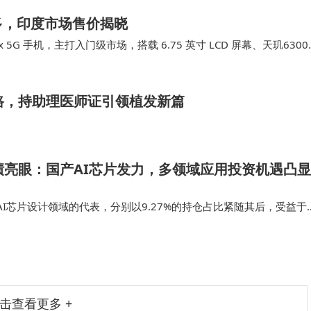
点多，印度市场售价揭晓
4x 5G 手机，主打入门级市场，搭载 6.75 英寸 LCD 屏幕、天玑6300
路，持助理医师证引领植发新篇
绩亮眼：国产AI芯片发力，多领域应用投资机遇凸显
I芯片设计领域的代表，分别以9.27%的持仓占比紧随其后，受益于
单增长。 市场分析人士指出，该基金的投资组合反映了中国AI产业发
力层芯片设计的…
击查看更多 +