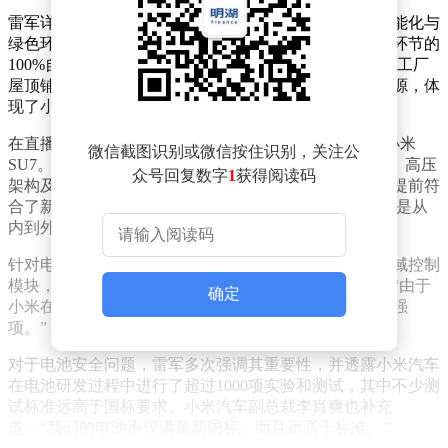
雷军详细介绍了小米汽车工厂的两大核心优势：高度智能化与
绿色环保。工厂内配备了六七百台机器人，实现了组装环节的
100%自动化，同时检测过程也完全由自动化系统完成。工厂
屋顶铺设了自发电光伏板，确保所有用电均来自清洁能源，体
现了小米对环保的承诺。
在直播中，雷军还重点介绍了即将于4月上市的新一代小米
微信截图识别或微信按住识别，关注公
SU7。他表示，这款新车在电机、电池、电子电气架构、高压
众号回复数字
1
获得阅读码
架构及底盘等多个方面进行了全面升级，门把手设计也提前符
合了新国标的安全标准。雷军强调：“新一代SU7的变化是从
内到外的，是一次真正的换代升级。”
针对电子电气架构，雷军透露，小米YU7采用了四合一域控制
模块，且该系统完全由小米自主研发。他自豪地表示：“由于
确定
小米在手机领域的深厚积累，电子电气架构成为我们的强
项。”
对于电池安全问题，雷军多次强调其重要性，并透露小米汽车
在电池研发过程中进行了超过1000项实验和测试，其中不少测
试标准远高于国标要求。小米汽车副总裁李肖爽也补充
道：“我们的电池不仅满足新国标，而且远高于标准。”