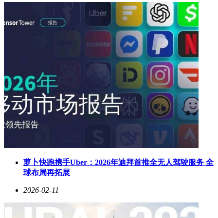
雷军在微博上进一步透露，目前主要交付的车型为YU7，而新
一代SU7的小订已正式开启，预计将于2026年4月上市。值得
一提的是，小米汽车在2026年1月已成为造车新势力的销量冠
军，并拉开了与第二名零跑汽车的差距。
截至2月10日收盘，小米集团股价报35.58港元，上涨1.08%。
萝卜快跑携手Uber：2026年迪拜首推全无人驾驶服务 全
球布局再拓展
2026-02-11