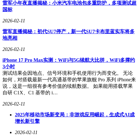
雷军小年夜直播揭秘：小米汽车电池包多重防护，多项测试超
雷军还透露，第一代小米SU7已正式停产，最后一辆已下线并
国标
正在运输途中。截至目前，第一代SU7的总产量已超过36万
辆。他表示，目前工厂和产线正在进行部分改造，为新一代
2026-02-11
SU7的上市做准备。
雷军直播揭秘：初代SU7停产，新一代SU7卡布里蓝实车将多
据雷军介绍，新一代SU7将于2月13日起陆续进店展示，首批
地亮相
展示城市包括北京、上海、广州、深圳、杭州、成都和武汉等
地。春节期间，小米汽车的销售和服务门店将正常营业，覆盖
2026-02-11
158个城市的275家服务中心将提供机电和移动上门等快速修复
iPhone 17 Pro Max实测：WiFi与5G续航大比拼，WiFi多撑约
服务。
3小时
测试结果会因地点、信号环境和手机使用行为而变化。 无论
雷军还宣布了小米汽车的“春节出行无忧”活动。活动期间，小
如何，对搭载最新一代高通基带的苹果旗舰 Pro 系列 iPhone来
米汽车将提供全天候免费道路救援服务，不限救援方式、次数
说，这是一组很有参考价值的续航数据。 如果能用搭载苹果
和里程。若因车辆自身故障导致抛锚，车主还可凭票据报销最
自研 C1X、C1 基带的 i…
高1500元的交通费和最高500元的住宿费。活动时间为2月9日
至3月3日。
2026-02-11
在销量方面，雷军表示，小米汽车1月的交付量超过3.9万辆，
2025年移动市场新变局：非游戏应用崛起，生成式AI成
虽较2025年12月的超5万辆有所下降，但得益于订单储备和市
增长新引擎
场认可度，当前销量表现依然稳健。他透露，2025年小米汽车
的交付量已超过41万辆，而2026年的品牌整体销量目标为55万
2026-02-11
辆。