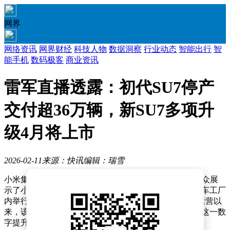
网界
网络资讯
网界财经
科技人物
数据洞察
行业动态
智能出行
智
能手机
数码极客
商业资讯
雷军直播透露：初代SU7停产
交付超36万辆，新SU7多项升
级4月将上市
2026-02-11
来源：快讯
编辑：瑞雪
小米集团创始人、董事长兼CEO雷军近日通过直播向公众展
示了小米汽车工厂的最新进展。这场于北京亦庄小米汽车工厂
内举行的小年夜直播中，雷军透露，自2024年3月投入运营以
来，该工厂已接待超过13万名访客，并计划在2026年将这一数
字提升至20万人。