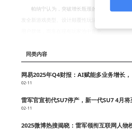
帕纳宁认为，突破增长瓶颈的关键在于吸引非
发全新游戏类型、设计颠覆性玩法机制等。他以任天
用户群体，而非在现有玩家池中竞争。
数据显示，全球移动游戏用户规模已连续三年
同类内容
行业将资源更多投向原创性研发，而非重复开发同
很难再创造价值。真正的机会在于开拓尚未被定义
网易2025年Q4财报：AI赋能多业务增
02-11
雷军官宣初代SU7停产，新一代SU7 4月
02-11
2025微博热搜揭晓：雷军领衔互联网人物榜，