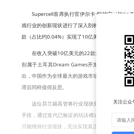
Supercell首席执行官伊尔卡·帕纳宁（Ilk
戏行业的创新现状进行了深入剖析。根据其团队研究
款（占比约0.04%）实现了10亿美元以上的总
在收入突破10亿美元的22款游戏中，中日
别属于土耳其Dream Games开发的《Royal Ma
出，中国作为全球最大的游戏市场，为本土开发者
滞后同样值得反思。
关注公众
这位芬兰籍高管将行业现状归结为"优化陷阱
手段，通过迭代已验证的玩法模式持续挖掘商业价
只能维持行业现状，无法实现真正的市场扩张。"