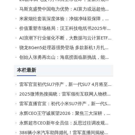
马斯克盛赞中国电力优势：AI算力或远超他国，太阳能发展同样亮眼
米家烟灶套装深度体验：净烟净味双保障，厨房健康烹饪新选择！
价值重塑市场格局：汉王科技电纸书2025年凭何登顶线上销量冠军？
AI浪潮下行业催化不断，大数据与云计算ETF领涨，国产算力发展正当时
骁龙8Gen5处理器强势登场 多款新机1月扎堆发布 性能配置亮点十足
创始人张勇再出山：海底捞面临新挑战，能否破局再攀高峰？
本栏最新
雷军官宣初代SU7停产，新一代SU7 4月将至，配置升级引市场期待
2025微博热搜揭晓：雷军领衔互联网人物榜，DeepSeek领跑AI产品榜
雷军直播官宣：初代小米SU7停产，新一代SU7四月发布实力升级
永辉CEO王守诚展望2026：聚焦三大深耕，开启转折与丰收之年
永辉超市CEO新年全员信：反思过往调改规划 2026年聚焦商品门店组织三大深耕方向
386辆小米汽车助阵婚礼！雷军直播间揭秘：新郎集齐多款车型成焦点