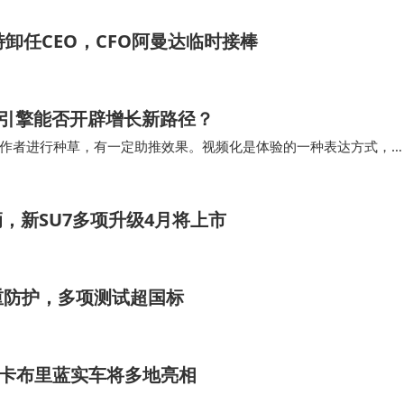
卸任CEO，CFO阿曼达临时接棒
”双引擎能否开辟增长新路径？
创作者进行种草，有一定助推效果。视频化是体验的一种表达方式，
互补。 小红书从图文到视频，是一种内容补完…
辆，新SU7多项升级4月将上市
重防护，多项测试超国标
7卡布里蓝实车将多地亮相