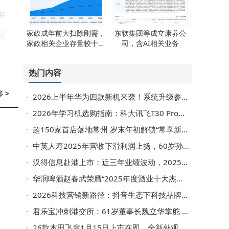
开
家政成年前大扫除刚需，
东软集团等成立康养公
义
家政相关企业存量较十年
司，含AI相关业务
前涨超4倍
热门内容
吁
多
>
2026上半年华为四款新机来袭！系统升级参数亮眼，科技迷别错过
款
2026年学习机选购指南：科大讯飞T30 Pro与热门品牌全方位对比评测
超150家首店落地常州 岁末年初解锁“常享新”年味消费热潮
中英人寿2025年营收下滑利润上扬，60岁孙彦敏身兼多职掌舵多企
汉得信息赴港上市：近三年业绩波动，2025年前9月营收净利双增
华润啤酒赵春武荣膺“2025年度酒业十大杰出人物” 引领企业登顶市场
2026科技营销新路径：抖音生态下科技品牌如何构建体系化增长力
君乐宝冲刺港交所：61岁董事长魏立华掌舵 年薪超千万屡获殊荣
26款本田飞度1月15日上市在即，全新外观搭配10.1英寸大屏，定价多少能突围？