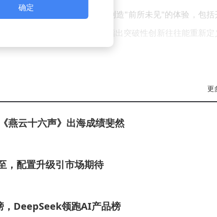
确定
移动游戏用户。这需要开发者创造"前所未见"的体验，包括
堂Switch平台的成功为例，指出突破性创新往往能重新定
停滞在25亿左右，印证了帕纳宁关于市场饱和的判断。他呼
更
类产品："当某个品类出现三款成功作品后，跟进的第三十
的领域。"
长，《燕云十六声》出海成绩斐然
将至，配置升级引市场期待
DeepSeek领跑AI产品榜