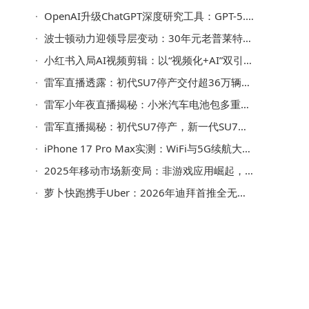
OpenAI升级ChatGPT深度研究工具：GPT-5.2赋能 新增全屏查看器等多项实用功能
波士顿动力迎领导层变动：30年元老普莱特卸任CEO，CFO阿曼达临时接棒
小红书入局AI视频剪辑：以“视频化+AI”双引擎能否开辟增长新路径？
雷军直播透露：初代SU7停产交付超36万辆，新SU7多项升级4月将上市
雷军小年夜直播揭秘：小米汽车电池包多重防护，多项测试超国标
可
雷军直播揭秘：初代SU7停产，新一代SU7卡布里蓝实车将多地亮相
iPhone 17 Pro Max实测：WiFi与5G续航大比拼，WiFi多撑约3小时
2025年移动市场新变局：非游戏应用崛起，生成式AI成增长新引擎
萝卜快跑携手Uber：2026年迪拜首推全无人驾驶服务 全球布局再拓展