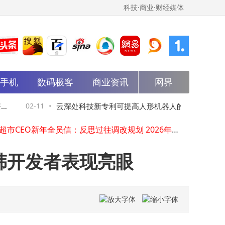
科技·商业·财经媒体
雷军直播透露：初代SU7停产交付超36万辆，新SU7多项升级4月将上市
能手机
数码极客
商业资讯
网界
雷军官宣初代SU7停产，新一代SU7 4月将至，配置升级引市场期待
2025微博热搜揭晓：雷军领衔互联网人物榜，DeepSeek领跑AI产品榜
雷军直播官宣：初代小米SU7停产，新一代SU7四月发布实力升级
基
02-11
云深处科技新专利可提高人形机器人的跌倒
02-1
永辉CEO王守诚展望2026：聚焦三大深耕，开启转折与丰收之年
永辉超市CEO新年全员信：反思过往调改规划 2026年聚焦商品门店组织三大深耕方向
恢复能力
386辆小米汽车助阵婚礼！雷军直播间揭秘：新郎集齐多款车型成焦点
OpenAI升级ChatGPT深度研究工具：GPT-5.2赋能 新增全屏查看器等多项实用功能
日韩开发者表现亮眼
波士顿动力迎领导层变动：30年元老普莱特卸任CEO，CFO阿曼达临时接棒
小红书入局AI视频剪辑：以“视频化+AI”双引擎能否开辟增长新路径？
雷军直播透露：初代SU7停产交付超36万辆，新SU7多项升级4月将上市
雷军官宣初代SU7停产，新一代SU7 4月将至，配置升级引市场期待