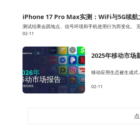
iPhone 17 Pro Max实测：WiFi与5
测试结果会因地点、信号环境和手机使用行为而变化。 无论如
02-11
说，这是一组很有参考价值的续航数据。 如果能用搭载苹果自研
2025年移动市
移动应用生态被生成式 A
到了 38亿次，与同比
02-11
倍，AI 助手在此情形…
点