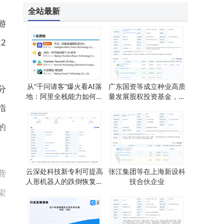
全站最新
游
2
。
从“千问请客”爆火看AI落
广东国资等成立种业高质
分
地：阿里全栈能力如何打
量发展股权投资基金，出
通生活场景新路径
资额10亿
指
的
云深处科技新专利可提高
张江集团等在上海新设科
营
人形机器人的跌倒恢复能
技合伙企业
架
力