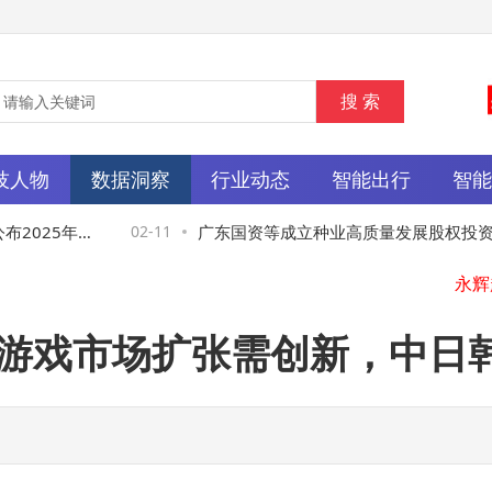
技人物
数据洞察
行业动态
智能出行
智
布2025年全
02-11
广东国资等成立种业高质量发展股权投资
金，出资额10亿
O：移动游戏市场扩张需创新，中