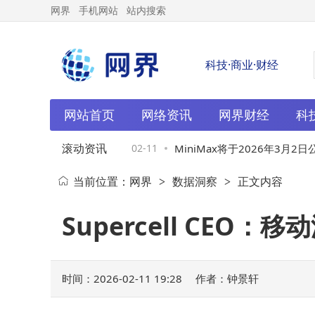
网界
手机网站
站内搜索
科技·商业·财经
网站首页
网络资讯
网界财经
科
滚动资讯
：阿里千问“请客”活动
02-11
MiniMax将于2026年3月2日公
当前位置：
网界
数据洞察
正文内容
>
>
年业绩
Supercell CE
时间：2026-02-11 19:28
作者：钟景轩