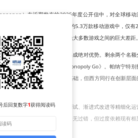
ka Paananen）在近期发布的2025年度公开信中，对全球移动
，自2020年以来全球发布的约5.3万款移动游戏中，仅有2
收入。这一数据凸显了头部产品与绝大多数游戏之间的巨大差距
韩三国开发者占据了20个席位，形成绝对优势。剩余两个名额
tch》和美国Scopely推出的《Monopoly Go》。帕纳宁特别
提供了得天独厚的资源与用户基础，但西方同行在创新层面
号后回复数字
1
获得阅读码
"：当前开发者普遍专注于A/B测试、渐进式改进等精细化运
值。他强调："这类工作本身并无过错，但过度依赖现有框