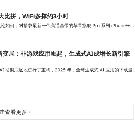
G续航大比拼，WiFi多撑约3小时
何，对搭载最新一代高通基带的苹果旗舰 Pro 系列 iPhone来
 C1X、C1 基带的 i…
场新变局：非游戏应用崛起，生成式AI成增长新引擎
I 彻彻底底地进行了重构，2025 年，全球生成式 AI 应用的下载量
相比实现了翻倍，应用内购收入突破了 50 亿美元，同比增长接近三
击查看更多 +