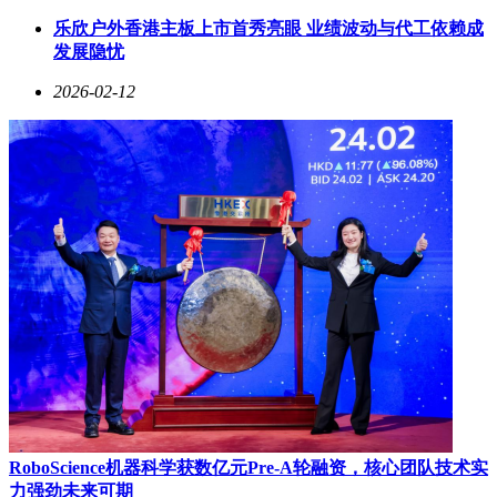
行业分析师指出，xAI的调整符合当前AI企业普遍采取的"聚
焦战略"。通过裁撤非核心业务与重组技术团队，企业能够更
乐欣户外香港主板上市首秀亮眼 业绩波动与代工依赖成
高效地分配资源，在垂直领域建立竞争优势。Imagine的爆发
发展隐忧
式增长则印证了视觉生成AI的市场潜力，预计到2026年，该
2026-02-12
领域将占据数字内容创作市场30%以上的份额。
太空AI计划虽具前瞻性，但实施路径充满挑战。专家提醒，
太空辐射对硬件的损害、长期维护的技术难度以及国际空间法
的限制，都可能成为项目推进的障碍。不过，若能结合
SpaceX在航天运输与卫星网络方面的积累，该构想或为AI基
础设施发展开辟新维度，甚至引发全球算力格局的重构。
随着AI技术渗透至社会各个层面，伦理监管已成为行业无法
回避的议题。xAI此次承诺加强内容治理，反映出头部企业正
在主动寻求创新与责任的平衡点。如何建立既保护用户权益又
不抑制技术活力的监管框架，将成为决定AI产业能否持续健
康发展的关键因素。
此次会议披露的信息显示，xAI正试图通过双轨战略巩固行业
地位：一方面通过组织优化与产品迭代巩固地面市场，另一方
面以太空AI布局抢占未来技术制高点。这种"脚踏实地与仰望
RoboScience机器科学获数亿元Pre-A轮融资，核心团队技术实
星空"的结合，既展现了马斯克式的技术野心，也暴露出AI企
力强劲未来可期
业在快速扩张过程中面临的现实困境。全球科技界正密切关