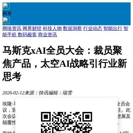
网界
网络资讯
网界财经
科技人物
数据洞察
行业动态
智能出行
智
能手机
数码极客
商业资讯
马斯克xAI全员大会：裁员聚
焦产品，太空AI战略引行业新
思考
2026-02-12
来源：快讯
编辑：瑞雪
埃隆·马斯克旗下人工智能企业xAI近日在加州总部召开全员会
议，宣布多项战略调整与未来规划，引发科技界广泛关注。此
次会议不仅涉及公司组织架构优化，还披露了核心产品进展及
颠覆性太空AI计划，同时回应了近期围绕AI伦理的争议。