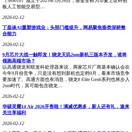
（589010）成立于2025年3月26日，基金全称为华夏上证科创
板人工智能交易型…
2026-02-12
丁磊谈AI重塑游戏业：头部门槛提升，网易聚焦垂类深耕整
合能力
2026-02-12
9月芯片大战一触即发！骁龙天玑2nm新机三版本齐发，谁将
领跑高端市场？
以高通骁龙和联发科处理器来说，两家芯片厂商基本确认会在
今年9月份竞争，只是没有想到新机也定档9月，看来市场竞争
要加速了。高通方面也有消息，骁龙8 Elite Gen6系列也将步入
2nm时代，其可能包含骁龙…
2026-02-12
华硕灵耀14 Air 2026开售啦！满减优惠多，新人还有礼，速来
关注享福利
2026-02-12