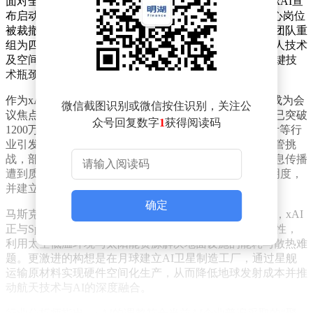
面对全球AI行业竞争加剧与技术迭代加速的双重压力，xAI宣
布启动成立以来的首次大规模组织调整。约15%的非核心岗位
被裁撤，主要集中于行政支持与部分研发领域，同时将团队重
组为四大核心方向：自然语言处理、计算机视觉、机器人技术
及空间AI。公司管理层表示，此举旨在集中资源突破关键技
术瓶颈，提升研发效率。
作为xAI的明星产品，图像生成工具Imagine的运营数据成为会
微信截图识别或微信按住识别，关注公
议焦点。自2025年下半年上线以来，该工具日活跃用户已突破
众号回复数字
1
获得阅读码
1200万，月生成图像量超过3亿张，在广告、娱乐、设计等行
业引发创作模式变革。但快速增长的用户规模也带来监管挑
战，部分生成内容因涉及版权争议、隐私泄露及虚假信息传播
遭到质疑。xAI承诺将升级内容审核系统，增加算法透明度，
并建立用户反馈快速响应机制。
确定
马斯克在会上提出的太空AI战略引发最大轰动。他透露，xAI
正与SpaceX合作探索将数据中心部署至地球轨道的可行性，
利用太空低温环境与太阳能资源解决地面设施的能耗与散热难
题。更激进的构想是在月球建立AI卫星制造工厂，通过星舰
运输原材料实现硬件空间化生产，从而降低地球发射成本并推
动航天技术与AI的深度融合。