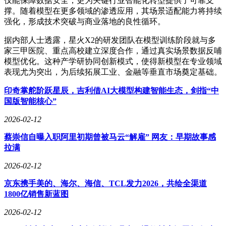
仅能保障数据安全，更为关键行业智能化转型提供了可靠支
撑。随着模型在更多领域的渗透应用，其场景适配能力将持续
强化，形成技术突破与商业落地的良性循环。
据内部人士透露，星火X2的研发团队在模型训练阶段就与多
家三甲医院、重点高校建立深度合作，通过真实场景数据反哺
模型优化。这种产学研协同创新模式，使得新模型在专业领域
表现尤为突出，为后续拓展工业、金融等垂直市场奠定基础。
印奇掌舵阶跃星辰，吉利借AI大模型构建智能生态，剑指“中
国版智能核心”
2026-02-12
蔡崇信自曝入职阿里初期曾被马云“解雇” 网友：早期故事感
拉满
2026-02-12
京东携手美的、海尔、海信、TCL发力2026，共绘全渠道
1800亿销售新蓝图
2026-02-12