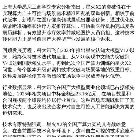
上海大学悉尼工商学院专家分析指出，星火X2的突破性在于
实现算力自主可控与场景需求精准匹配的双重创新。相较于前
代版本，新模型在医疗健康领域展现出显著优势，通过优化疾
病诊断准确率和治疗方案推荐算法，可协助医疗机构完成复杂
病历解析，有效提升诊疗效率并减轻医护人员负担。这种技术
转化能力正是当前国产大模型产业发展的核心诉求。
回顾发展历程，科大讯飞自2023年推出星火认知大模型V1.0以
来，始终保持技术迭代加速度。从V3.0实现中文能力突破到
V4.0达到国际领先水平，再到此次全国产算力训练的星火X2
问世，每个版本升级都紧扣技术突破与场景落地的双重目标。
这种发展路径使其在激烈的市场竞争中形成差异化优势。
行业数据显示，科大讯飞在国产大模型商业化领域已占据领先
地位。2025年相关项目中标金额达23.16亿元，在项目数量和
合同规模两个维度均位居行业首位。这种市场表现既验证了其
技术实力，也反映出政企客户对自主可控人工智能解决方案的
迫切需求。
技术专家特别强调，星火X2的全国产算力架构具有战略意
义。在当前国际技术竞争环境下，这种自主可控的技术底座不