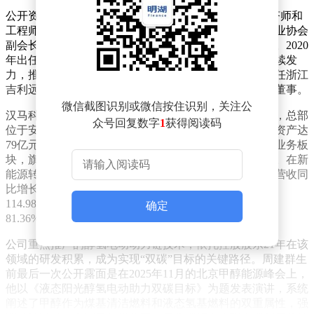
公开资料显示，周建群出生于1965年2月，拥有高级经济师和
工程师职称，在汽车行业深耕多年。他曾任中国汽车工业协会
副会长，并在万向集团、吉利控股等企业担任高管职务。2020
年出任汉马科技董事长后，他带领团队在新能源领域持续发
力，推动公司成为行业转型的标杆企业。目前，他仍担任浙江
吉利远程新能源商用车集团有限公司董事长及汉马科技董事。
微信截图识别或微信按住识别，关注公
汉马科技作为吉利远程新能源商用车集团的控股子公司，总部
众号回复数字
1
获得阅读码
位于安徽马鞍山，始建于1970年，现有员工2000人，总资产达
79亿元。公司形成覆盖整车、专用车、动力总成的三大业务板
块，旗下拥有华菱汽车、星马汽车、汉马动力三大品牌。在新
能源转型方面，公司已取得显著成效：2025年前三季度营收同
比增长44.54%，新能源中重卡销量达7290台，同比增长
114.98%，新能源车型销量占比从2020年的1.83%跃升至
确定
81.36%，基本完成产品与业务的新能源化转型。
公司重点推广的醇氢电动动力链技术，依托控股股东21年在该
领域的研发积累，成为实现“双碳”目标的关键路径。周建群生
前最后一次公开露面是在2025年11月的北京甲醇能源峰会上，
他以《液态阳光醇氢电动助力双碳目标》为题发表演讲，系统
阐述了甲醇作为煤基清洁燃料和液态氢基燃料的双重属性，强