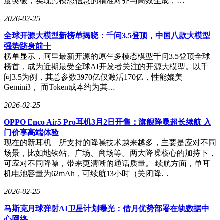
度突破，实现跨模态信息的精准对齐与高效生成，…
2026-02-25
全球开源大模型新榜单揭晓：千问3.5登顶，中国八款大模型
强势跻身前十
榜单显示，阿里最新开源的原生多模态模型千问3.5登顶全球
榜首，成为近期最受全球AI开发者关注的开源大模型。以千
问3.5为例，其总参数3970亿仅激活170亿，性能媲美
Gemini3， 而Token成本约为其…
2026-02-25
OPPO Enco Air5 Pro耳机3月2日开售：旗舰降噪超长续航 入
门价享高端体验
现在的新耳机，所支持的降噪技术越来越多，主要是应对不同
场景，比如地铁站、广场、商场等。两大降噪核心的加持下，
可应对不同降噪，带来更清晰的通话质量。 续航方面，单耳
机电池容量为62mAh，可续航13小时（关闭降…
2026-02-25
马斯克月球弹射AI卫星计划曝光：借月优势部署在轨数据中
心网络