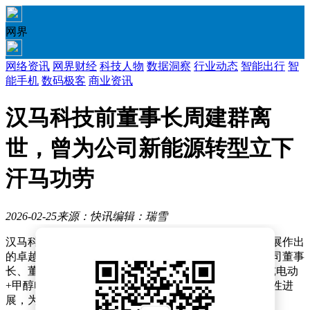
网界
网络资讯
网界财经
科技人物
数据洞察
行业动态
智能出行
智
能手机
数码极客
商业资讯
汉马科技前董事长周建群离
世，曾为公司新能源转型立下
汗马功劳
2026-02-25
来源：快讯
编辑：瑞雪
汉马科技近日发布公告，对已故董事长周建群为公司发展作出
的卓越贡献致以崇高敬意。公告指出，周建群在担任公司董事
长、董事及董事会战略委员会委员期间，主导确立了“纯电动
+甲醇电动”双技术路线，推动公司新能源转型取得突破性进
展，为企业的持续发展奠定了坚实基础。