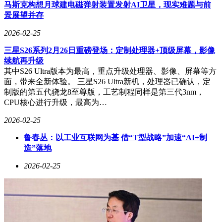
调其通过风光电制氢与煤化工二氧化碳耦合实现零碳利用的技
马斯克构想月球建电磁弹射装置发射AI卫星，现实难题与前
术逻辑。
景展望并存
根据公开信息，周建群最后一次参与公司事务是在2026年2月
2026-02-25
10日以董事身份出席董事会会议，具体参会形式未予披露。针
三星S26系列2月26日重磅登场：定制处理器+顶级屏幕，影像
对董事增补等后续安排，汉马科技工作人员表示尚未收到控股
续航再升级
股东相关通知。截至2月24日收盘，公司股价报5.93元/股，总
其中S26 Ultra版本为最高，重点升级处理器、影像、屏幕等方
市值维持在95亿元水平。
面，带来全新体验。 三星S26 Ultra新机，处理器已确认，定
制版的第五代骁龙8至尊版，工艺制程同样是第三代3nm，
CPU核心进行升级，最高为…
2026-02-25
鲁春丛：以工业互联网为基 借“T型战略”加速“AI+制
造”落地
2026-02-25