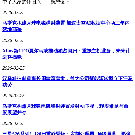
中了大家的怀旧点——既想慢下…
2026-02-25
马斯克拟建月球电磁弹射装置 加速太空AI数据中心两三年内
落地部署
2026-02-25
Xbox新CEO夏尔马或推动独占回归：重振主机业务，未来计
划将揭晓
2026-02-25
汉马科技前董事长周建群离世，曾为公司新能源转型立下汗马
功劳
2026-02-25
马斯克构想月球建电磁弹射装置发射AI卫星，现实难题与前
景展望并存
2026-02-25
三星S26系列2月26日重磅登场：定制处理器+顶级屏幕，影像