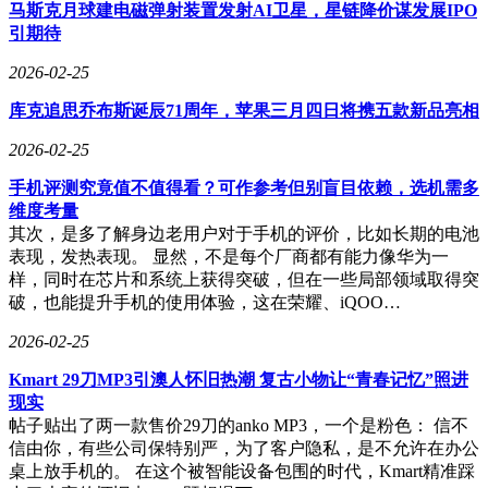
马斯克月球建电磁弹射装置发射AI卫星，星链降价谋发展IPO
引期待
2026-02-25
库克追思乔布斯诞辰71周年，苹果三月四日将携五款新品亮相
2026-02-25
手机评测究竟值不值得看？可作参考但别盲目依赖，选机需多
维度考量
其次，是多了解身边老用户对于手机的评价，比如长期的电池
表现，发热表现。 显然，不是每个厂商都有能力像华为一
样，同时在芯片和系统上获得突破，但在一些局部领域取得突
破，也能提升手机的使用体验，这在荣耀、iQOO…
2026-02-25
Kmart 29刀MP3引澳人怀旧热潮 复古小物让“青春记忆”照进
现实
帖子贴出了两一款售价29刀的anko MP3，一个是粉色： 信不
信由你，有些公司保特别严，为了客户隐私，是不允许在办公
桌上放手机的。 在这个被智能设备包围的时代，Kmart精准踩