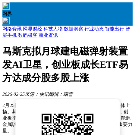
网界
网络资讯
网界财经
科技人物
数据洞察
行业动态
智能出行
智
能手机
数码极客
商业资讯
马斯克拟月球建电磁弹射装置
发AI卫星，创业板成长ETF易
方达成分股多股上涨
2026-02-25
来源：快讯
编辑：瑞雪
2月25日11点25分，国内股市呈现积极态势，主要指数集体上
扬。其中，上证指数上涨1.11%，深证成指涨幅为1.36%，创
业板指也录得1.35%的涨幅。在板块表现方面，小金属、能源
金属以及磷化工等行业表现突出，成为带动指数上涨的重要力
量。