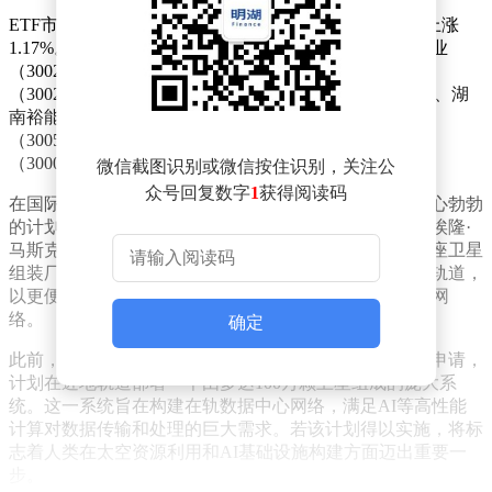
ETF市场同样活跃，创业板成长ETF易方达（159597）上涨
1.17%。其成分股中，胜宏科技（300476.SZ）、常山药业
（300255.SZ）、金力永磁（300748.SZ）和利亚德
（300296.SZ）涨幅均超过5%。四方精创（300468.SZ）、湖
南裕能（301358.SZ）、菲利华（300395.SZ）、新易盛
（300502.SZ）、当升科技（300073.SZ）和乐普医疗
（300003.SZ）等个股也呈现上涨态势。
微信截图识别或微信按住识别，关注公
众号回复数字
1
获得阅读码
在国际科技领域，美国太空探索技术公司正酝酿一项雄心勃勃
的计划。据法国未来科学网站报道，该公司首席执行官埃隆·
马斯克提出，将在月球建造一座巨型电磁弹射装置和一座卫星
组装厂。通过电磁弹射方式，将卫星从月球发射至地球轨道，
以更便捷地部署专用于人工智能（AI）的数据中心卫星网
络。
确定
此前，太空探索技术公司已向美国联邦通信委员会提交申请，
计划在近地轨道部署一个由多达100万颗卫星组成的庞大系
统。这一系统旨在构建在轨数据中心网络，满足AI等高性能
计算对数据传输和处理的巨大需求。若该计划得以实施，将标
志着人类在太空资源利用和AI基础设施构建方面迈出重要一
步。