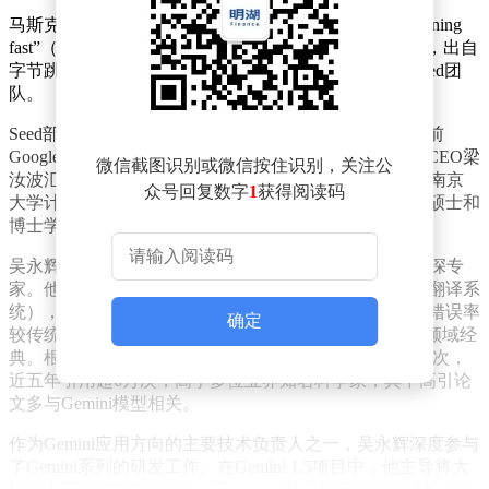
马斯克在转发有关SeeDance的评论时感慨道：“It's happening
fast”（发展速度太快了）。这款引发广泛关注的AI产品，出自
字节跳动旗下专门为大模型研究设立的核心部门——Seed团
队。
Seed部门成立于2023年，目前团队规模已达上千人，由前
Google Fellow吴永辉博士领衔。吴永辉直接向字节跳动CEO梁
微信截图识别或微信按住识别，关注公
汝波汇报，是字节AI研发的关键负责人。他本科毕业于南京
众号回复数字
1
获得阅读码
大学计算机科学专业，后赴美国加州大学河滨分校攻读硕士和
博士学位，并于2025年初加入字节跳动接管Seed团队。
吴永辉在谷歌拥有长达17年的技术生涯，是AI领域的资深专
家。他作为核心作者之一提出了GNMT（谷歌神经机器翻译系
统），首次将端到端深度学习应用于机器翻译，使翻译错误率
确定
较传统系统下降超60%。该论文引用已超9500次，成为领域经
典。根据谷歌学术数据，他的论文总被引次数超过7.3万次，
近五年引用超6万次，高于多位业界知名科学家，其中高引论
文多与Gemini模型相关。
作为Gemini应用方向的主要技术负责人之一，吴永辉深度参与
了Gemini系列的研发工作。在Gemini 1.5项目中，他主导将大