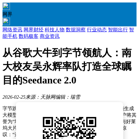
网界
网络资讯
网界财经
科技人物
数据洞察
行业动态
智能出行
智
能手机
数码极客
商业资讯
从谷歌大牛到字节领航人：南
大校友吴永辉率队打造全球瞩
目的Seedance 2.0
2026-02-25
来源：天脉网
编辑：瑞雪
字节跳动近日推出了一款名为SeeDance 2.0的新一代视频生成
大模型，一经发布便在国内外科技圈掀起热议。部分用户将其
誉为“地表最强视频生成工具”，海外网友评价其效果可与好莱
坞大片媲美。就连全球首富马斯克也在社交媒体上发文惊
叹：“这个模型发展速度太快了。”