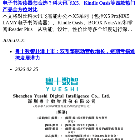
模型上下文窗口扩展至100万token，显著提升了模型对长文本
电子书阅读器怎么选？科大讯飞X5、Kindle Oasis等四款热门
和多模态内容的处理能力。他还是Palm 2大模型训练团队的核
产品全方位对比
心贡献者之一，积累了深厚的大模型研发经验。
本文将对比科大讯飞智能办公本X5系列（包括X5 Pro和X5
LAMY电子书阅读器）、Kindle Oasis、BOOX NoteAir2和掌
值得注意的是，硅谷亚裔技术骨干在专利发明领域表现突出，
阅iReader Plus，从功能、设计、性价比等多个维度进行深…
但高管比例较低。去年斯坦福实验室流出的数据显示，硅谷亚
裔技术骨干中，每10项专利发明就有7项来自华裔团队，但高
2026-02-25
管仅占2%；谷歌、OpenAI、Anthropic在科研领域的前三号位
也均非华裔。在这样的背景下，吴永辉选择离开工作17年的谷
粤十数智赴港上市：双引擎驱动营收增长，短期亏损难
歌，加入字节跳动，带领团队推动豆包等模型实现爆发式成
掩发展潜力
长，在中文理解、复杂逻辑实时生成等领域展现出局部领先优
2026-02-25
势。
以吴永辉为核心的Seed团队，能够打造出SeeDance 2.0这样的
现象级AI产品，离不开中国顶尖高校在AI领域的深厚积淀。
团队汇聚了多所高校的精英力量，为技术创新提供了强大支
持。