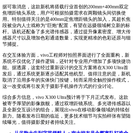
据可靠消息，这款新机将搭载行业首创的200mm+400mm双定
焦增距镜头系统，用户可根据拍摄需求在两颗镜头间切换使
用。特别值得关注的是400mm定焦增距镜头的加入，其超长焦
段被业内人士戏称为"巨炮"配置，有望在远摄领域树立新的标
杆。该机还配备了多光谱传感器，通过提升像素密度、增大传
感器尺寸以及增加色彩通道数量，实现更精准的色彩还原与细
节捕捉。
在交互体验方面，vivo工程师对拍照界面进行了全面重构，新
系统不仅优化了操作逻辑，还针对专业用户增加了多项快捷功
能。据透露，这套经过重新设计的交互方案将在X300 Ultra首
发后，通过系统更新逐步适配其他机型。值得注意的是，新机
取消了沿用多年的实体快门按键，转而采用全触控操作模式，
这一改变或将引发关于摄影手机操作方式的行业讨论。
综合多方信息，vivo X300 Ultra预计将于下月正式发布。这款
被寄予厚望的影像旗舰，通过双增距镜系统、多光谱传感器以
及全新交互设计的组合，展现出vivo在移动影像领域的持续创
新力。随着发布日期的临近，更多技术细节与实拍样张有望陆
续曝光，值得摄影爱好者持续关注。