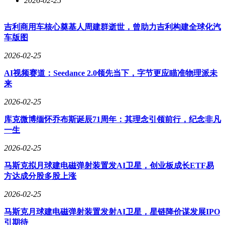
2026-02-25
吉利商用车核心奠基人周建群逝世，曾助力吉利构建全球化汽
车版图
2026-02-25
AI视频赛道：Seedance 2.0领先当下，字节更应瞄准物理派未
来
2026-02-25
库克微博缅怀乔布斯诞辰71周年：其理念引领前行，纪念非凡
一生
2026-02-25
马斯克拟月球建电磁弹射装置发AI卫星，创业板成长ETF易
方达成分股多股上涨
2026-02-25
马斯克月球建电磁弹射装置发射AI卫星，星链降价谋发展IPO
引期待