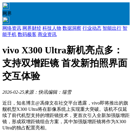
网界
网络资讯
网界财经
科技人物
数据洞察
行业动态
智能出行
智
能手机
数码极客
商业资讯
vivo X300 Ultra新机亮点多：
支持双增距镜 首发新拍照界面
交互体验
2026-02-25
来源：快讯
编辑：瑞雪
近日，知名博主@馮偉文在社交平台透露，vivo即将推出的旗
舰机型X300 Ultra将在影像系统上实现重大突破。该机不仅延
续了前代机型支持的增距镜技术，更首次引入全新加强版增距
镜，形成双增距镜组合方案，其中加强版增距镜将作为X300
Ultra的独占配置亮相。