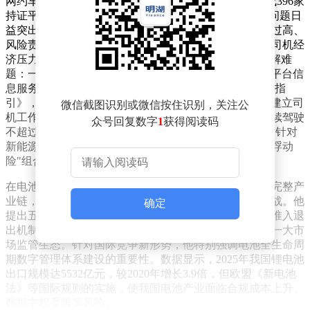
网约车行业作为交通运输新业态，截至2026年1月已形成396家
持证平台、月均9.74亿单的规模，但司机保费负担过重问题日
益突出。张天任调研发现，当前行业存在平台抽成比例过高、
风险责任划分失衡、保险产品适配性不足等痛点，导致司机经
济压力增大、职业稳定性下降。他建议通过"组合拳"破解难
题：一是推动主流平台抽成比例控制在18%-25%，聚合平台信
息服务费降至5%以内；二是制定《网约车平台风险分担指
引》，要求平台将保费分担比例提升至10%-15%；三是建立司
微信截图识别或微信按住识别，关注公
机工作时长管控机制，明确日均驾驶不超过10小时、连续驾驶
众号回复数字
1
获得阅读码
不超过4小时，并通过APP疲劳预警功能强制休息；四是针对
新能源网约车，制定核心部件维修规范并开发"基础险+浮动
险"组合产品。
在电池产业领域，张天任指出行业虽已形成全球领先的完整产
业链，但面临盲目扩张、产能过剩、低价恶性竞争等挑战。他
确定
提出五项改革建议：构建产能动态调控体系、完善市场准入退
出机制、遏制垄断性竞争、加强技术创新投入、建设统一大市
场监管生态。针对国际竞争新形势，他特别强调电池全生命周
期数字管理体系建设的重要性。数据显示，2025年我国锂电池
出口规模达5532亿元，较2020年增长3.9倍，但欧盟《新电池
法》等国际规则的实施，使我国电池产业面临合规成本上升、
数据主权受限等风险。