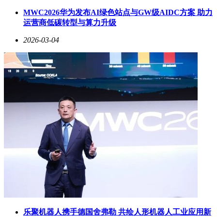
MWC2026华为发布AI绿色站点与GW级AIDC方案 助力
为应对这些挑战，张天任建议从五个方面系统推进：在生产环
运营商低碳转型与算力升级
节为电池赋予唯一"身份证"号码，建立覆盖销售、使用、回
收、处置的全生命周期数字化管理系统；将铅蓄电池等数字化
2026-03-04
基础较好的领域纳入试点推广；通过追溯体系打击非法电池销
售；规范行业税收秩序促进市场公平。他特别提到，铅蓄电池
产业在动力、储能等领域应用广泛，部分龙头企业已部署制造
执行系统（MES）并开展碳数据核算，为数字身份证数据采
集提供了实践基础。
乐聚机器人携手德国舍弗勒 共绘人形机器人工业应用新