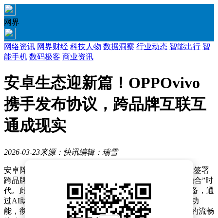
网界
网络资讯
网界财经
科技人物
数据洞察
行业动态
智能出行
智
能手机
数码极客
商业资讯
安卓生态迎新篇！OPPOvivo
携手发布协议，跨品牌互联互
通成现实
2026-03-23
来源：快讯
编辑：瑞雪
安卓阵营迎来重大突破，OPPO与vivo两大头部厂商正式签署
跨品牌互联互通协议，标志着安卓生态正式开启“无界融合”时
代。此次合作覆盖手机、平板、手表、耳机等全场景设备，通
过AI助手互通、文件跨端流转、应用无缝接续三大核心功
能，彻底打破品牌壁垒，为上亿用户带来媲美闭环生态的流畅