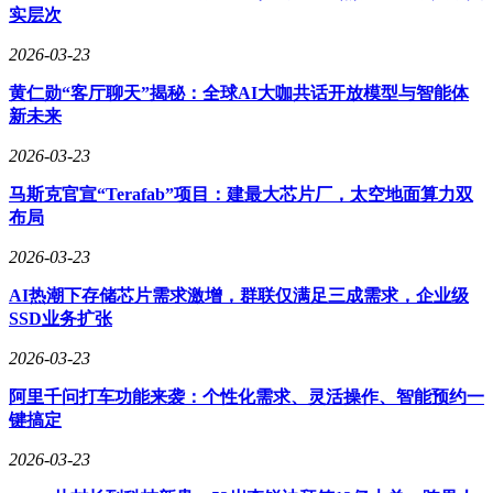
融合被视为安卓阵营“集体突围”的关键一步。
实层次
市场观察人士认为，OPPO与vivo的开放策略为行业树立新标
2026-03-23
杆。在存量竞争时代，厂商通过技术共享与生态融合提升用户
体验，远比单纯堆砌硬件参数更具竞争力。此次合作或引发连
黄仁勋“客厅聊天”揭秘：全球AI大咖共话开放模型与智能体
锁反应，加速安卓阵营从“内卷”转向“共赢”，最终受益的将是
新未来
广大消费者。
2026-03-23
马斯克官宣“Terafab”项目：建最大芯片厂，太空地面算力双
布局
2026-03-23
AI热潮下存储芯片需求激增，群联仅满足三成需求，企业级
SSD业务扩张
2026-03-23
阿里千问打车功能来袭：个性化需求、灵活操作、智能预约一
键搞定
2026-03-23