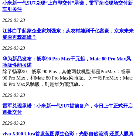
著降低用户迁移成本，被数码圈称为“安卓生态的里程碑事
小米新一代SU7兑现“上市即交付”承诺，雷军亲临现场交付新
件”。
车引关注
行业分析师指出，此次合作反映安卓阵营从硬件竞争转向生态
2026-03-23
竞争的趋势。当前手机市场增量见顶，厂商需通过提升用户体
江苏白手起家企业家刘强东：从农村娃到千亿富豪，京东未来
验留住用户。OPPO与vivo的开放策略有望形成示范效应，推
能否再攀高峰？
动小米、荣耀等品牌加入互联互通协议，最终构建与iOS、鸿
蒙三足鼎立的安卓生态体系。数据显示，跨品牌生态联动可使
2026-03-23
用户换机周期延长18%，设备复购率提升25%。
华为新品发布：畅享90 Pro Max千元起，Mate 80 Pro Max风
对普通用户而言，此次变革带来三重利好：设备选择自由度提
驰版性能拉满
升，无需为生态联动购买同品牌全套设备；使用效率显著提
除了畅享90、畅享 90 Plus，其他两款机型都是ProMax：畅享
高，跨端文件传输速度较传统方式提升5倍；购机成本降低，
90 Pro Max，和Mate 80 Pro Max风驰版。另一款ProMax：Mate
用户可按需求组合不同品牌设备，避免捆绑消费。多位安卓用
80 Pro Max风驰版，则是华为顶流旗…
户表示，终于摆脱“选品牌即选生态”的困境，跨品牌体验已接
近苹果与华为的闭环系统。
2026-03-23
技术层面，此次合作实现AI算法与硬件技术的深度共享。
雷军兑现承诺！小米新一代SU7提前备产，今日上午正式开启
OPPO的超级闪充与影像算法、vivo的AI性能调校与游戏优化
首批交付
等技术，将通过协议开放给跨品牌设备。例如，vivo用户可调
2026-03-23
用OPPO的马里亚纳芯片进行高清视频处理，OPPO用户则能
使用vivo的Jovi语音引擎实现更精准的跨设备控制。这种技术
vivo X300 Ultra首发蓝图原生色彩：光影自然流淌 还原人眼真