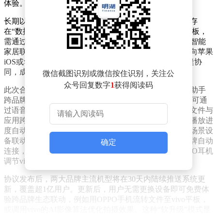
体验。
长期以来，安卓生态碎片化问题严重，不同品牌设备间存
在“数据孤岛”现象。用户若同时使用OPPO手机与vivo平板，
需通过第三方软件传输文件，AI助手无法跨设备调用，智能
家居联动更是困难重重。这种割裂体验导致部分用户转向苹果
iOS或华为鸿蒙生态，后者凭借闭环系统实现设备间无缝协
同，成为市场核心竞争力。
微信截图识别或微信按住识别，关注公
众号回复数字
1
获得阅读码
此次合作历时一年研发，实现三大技术突破：其一，AI助手
跨品牌调用，OPPO小布与vivo Jovi实现数据共享，用户可通
过语音指令跨设备控制音乐播放、拍照等功能；其二，文件与
应用跨端流转，手机与平板间支持一键拖拽传输，视频播放进
度自动同步，无需手动扫码或安装专用软件；其三，全场景设
备联动，耳机、手表等可穿戴设备与智能家居实现跨品牌自动
确定
连接，例如用vivo手表控制OPPO手机拍照，或通过OPPO耳机
调节vivo平板音量。
协议发布后，两大品牌主流机型将在30天内陆续推送系统更
新，覆盖超1亿用户。更新后，用户无需更换设备即可免费体
验跨品牌生态联动，例如用OPPO手机流转文件至vivo平板，
或调用vivo的AI影像算法优化拍摄效果。这种“软升级”模式显