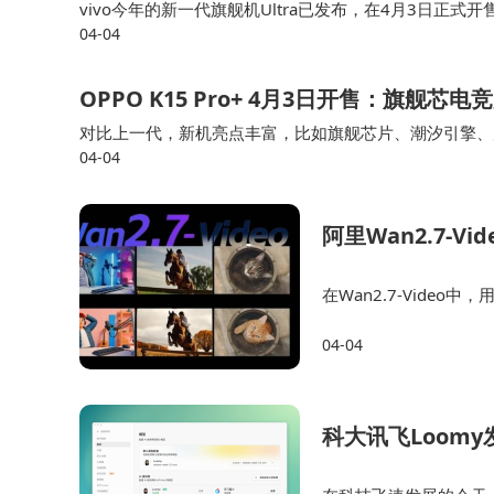
vivo今年的新一代旗舰机Ultra已发布，在4月3日正式开售
04-04
自然是影像方面。 当然，新机还有不少亮点，比如新一代
OPPO K15 Pro+ 4月3日开售：旗
对比上一代，新机亮点丰富，比如旗舰芯片、潮汐引擎、
04-04
亮点以游戏体验为主。 新机搭载天玑9500s旗舰芯片，同
阿里Wan2.7-
在Wan2.7-Vid
编辑后的区域在光影与材
04-04
头运动，生成新场景；
科大讯飞Loom