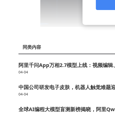
东南大学风景园林硕士王翘楚的求职经历堪称“
同类内容
的学霸，因行业收缩毅然转向AI领域，目标锁定科
考题，她提出“AI陪伴宠物”“情绪识别系统”等
阿里千问App万相2.7模型上线：视频编
专业跨度巨大，其展现的学习能力与突破性思维仍
04-04
品牌运营老将刘学阳的困境折射出职场隐性歧
中国公司研发电子皮肤，机器人触觉难题迎
中，以“创意置换资源”“挖掘平台规则”四步策略
04-04
与德仁微课虽抛出橄榄枝，但开出的条件与她的预
全球AI编程大模型盲测新榜揭晓，阿里Qwen
论。