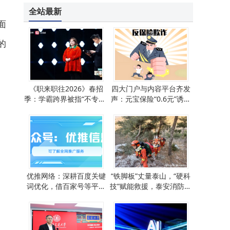
全站最新
面
的
《职来职往2026》春招
四大门户与内容平台齐发
季：学霸跨界被指“不专业”
声：元宝保险“0.6元”诱饵
职场选择引热议
下的老年人“收割”黑幕
优推网络：深耕百度关键
“铁脚板”丈量泰山，“硬科
词优化，借百家号等平台
技”赋能救援，泰安消防筑
唤醒潜在市场需求
起山林“防火墙”