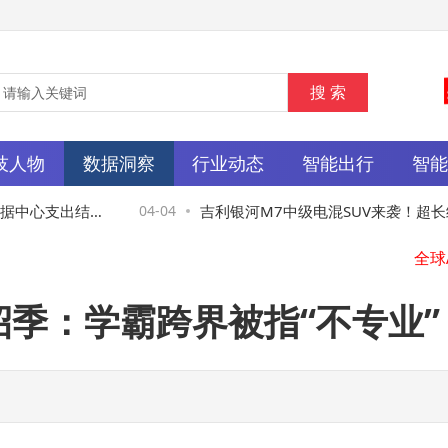
技人物
数据洞察
行业动态
智能出行
智
中心支出结构
04-04
吉利银河M7中级电混SUV来袭！超长续
+丰富配置，本月预售上市引期待
招季：学霸跨界被指“不专业”