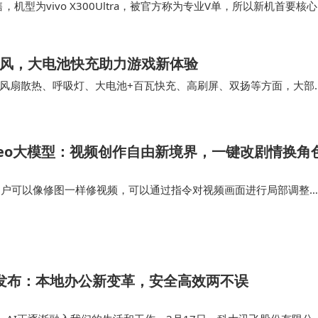
，机型为vivo X300Ultra，被官方称为专业V单，所以新机首要核心
旗舰芯片、2K蔡…
舰芯电竞风，大电池快充助力游戏新体验
风扇散热、呼吸灯、大电池+百瓦快充、高刷屏、双扬等方面，大部
样采用3nm工艺制程，CPU架构为1+3…
Video大模型：视频创作自由新境界，一键改剧情换角
eo中，用户可以像修图一样修视频，可以通过指令对视频画面进行局部调整
质上能与原视频自然融合。 Wan2.7可以保留原视频的动作序列或
参考视…
y发布：本地办公新变革，安全高效两不误