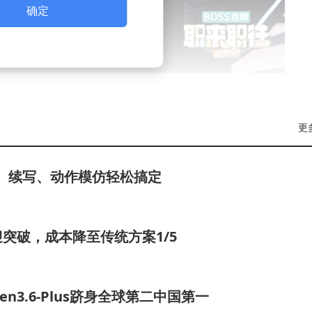
确定
破界之旅”。这位手握IFLA亚太国际奖、运营过17万粉丝账
更
大讯飞产品经理岗位。面对“AI教育硬件心理减压模块升级”
创新方案，却因偏离产品现有场景被副总裁章继东当场质疑。尽
辑、续写、动作模仿轻松搞定
获得两家企业青睐，最终选择悬念留待节目揭晓。
视。拥有多年实战经验的她，在“预算砍半如何破局”的模拟
突破，成本降至传统方案1/5
展现专业功底，却因“已婚未育”状态遭遇薪资谈判瓶颈。悟空租
期存在落差，这场关于职场公平与现实妥协的博弈引发广泛
3.6-Plus跻身全球第二中国第一