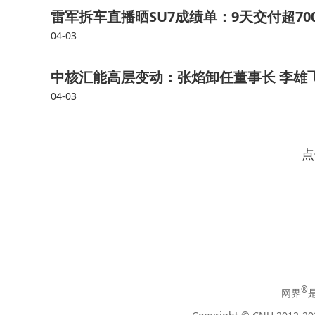
雷军拆车直播晒SU7成绩单：9天交付超7
04-03
中核汇能高层变动：张焰卸任董事长 李雄
04-03
点
®
网界