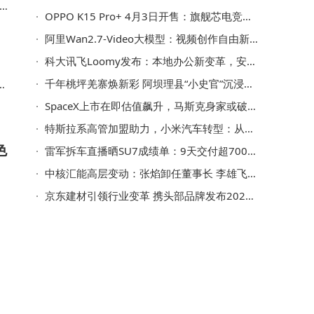
OPPO K15 Pro+ 4月3日开售：旗舰芯电竞风，大电池快充助力游戏新体验
阿里Wan2.7-Video大模型：视频创作自由新境界，一键改剧情换角色
科大讯飞Loomy发布：本地办公新变革，安全高效两不误
千年桃坪羌寨焕新彩 阿坝理县“小史官”沉浸探秘古羌文化
分
SpaceX上市在即估值飙升，马斯克身家或破万亿，太空经济加速启航？
特斯拉系高管加盟助力，小米汽车转型：从个人IP到体系化竞争
色
雷军拆车直播晒SU7成绩单：9天交付超7000台，靛石绿配色成热门之选
中核汇能高层变动：张焰卸任董事长 李雄飞接棒开启新篇章
，
京东建材引领行业变革 携头部品牌发布2026战略新品 加速智能家居普及
镜