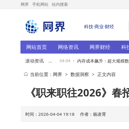
网界
手机网站
站内搜索
科技·商业·财经
网站首页
网络资讯
网界财经
科
滚动资讯
代SU7 Pro版量产车
04-04
内存成本飙升：超大规模数据
当前位置：
网界
数据洞察
正文内容
>
>
获详解 销量成绩亮眼
生变，英伟达AMD境遇迥异
《职来职往2026》春
时间：2026-04-04 19:18
作者：杨凌霄