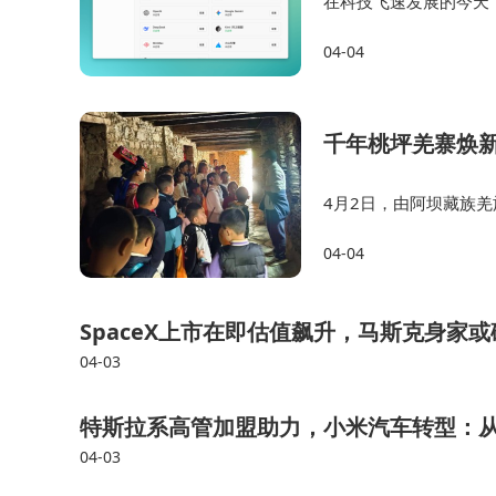
在科技飞速发展的今天
带来了重磅消息----基于
04-04
了全新的变革。Loo…
千年桃坪羌寨焕新
00后求职者赵晋杰的登场方式充满互联网基因
4月2日，由阿坝藏族
的战绩冲击光线影业主播岗位。当模拟直播遭遇“
牌“藏羌理物”联动打造
04-04
在世界文化遗产、国家
过强”“定位模糊”被面试官集体质疑。面对“万能
本期最大看点。
SpaceX上市在即估值飙升，马斯克身家
04-03
本季节目延续高热态势，收视持续领跑同时
等“职场明星”组成的面试团，以专业视角与人文
特斯拉系高管加盟助力，小米汽车转型：从
现没有剧本的职场生态，让观众在围观他人选择的
04-03