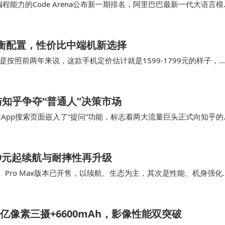
编程能力的Code Arena公布新一期排名，阿里巴巴最新一代大语言模
le、x…
11均衡配置，性价比中端机新选择
要是按照前两年来说，这款手机定价估计就是1599-1799元的样子，
相对更划算，比起同为天玑850…
知乎争夺“普通人”决策市场
App搜索页面嵌入了“提问”功能，标志着两大流量巨头正式向知乎的
题求助，系统将通过算法将问题精准分发给…
99元起续航与耐摔性再升级
本、Pro Max版本已开售，以续航、生态为主，其次是性能、机身强化
对比其它机型自然是有待提升，…
旗舰+2亿像素三摄+6600mAh，影像性能双突破