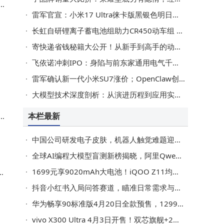
型
雷军官宣：小米17 Ultra徕卡版黑银色明日发售 影像性能双巅峰来袭
长虹自研锂离子蓄电池组助力CR450动车组 跑出中国新速度
寄快递省钱秘籍大公开！从新手到高手的动态比价攻略来了
大
飞依诺冲刺IPO：身陷与前东家通用电气千万诉讼，董事长奚水何去何从？
雷军确认新一代小米SU7涨价；OpenClaw创始人盼百度助力开发而非仅部署
大模型技术深度剖析：从演进历程到应用实践的全面指南
本栏最新
传
中国公司研发电子皮肤，机器人触觉难题迎突破，成本降至传统方案1/5
全球AI编程大模型盲测新榜揭晓，阿里Qwen3.6-Plus跻身全球第二中国第一
1699元享9020mAh大电池！iQOO Z11均衡配置，性价比中端机新选择
等
抖音小红书入局问答赛道，瞄准日常需求与知乎争夺“普通人”决策市场
华为畅享90标准版4月20日全款预售，1299元起续航与耐摔性再升级
vivo X300 Ultra 4月3日开售！双芯旗舰+2亿像素三摄+6600mAh，影像性能双突破