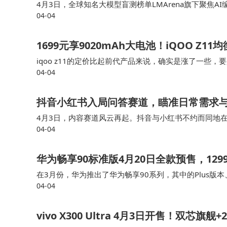
4月3日，全球知名大模型盲测榜单LMArena旗下聚焦AI
04-04
Qwen 3.6-Plus登上全球榜单第二，超越OpenAI、Goog
1699元享9020mAh大电池！iQOO Z
iqoo z11的定价比起前代产品来说，确实是涨了一些，
04-04
概比之前贵了几百元的样子，只是在同样涨价的行业来看
抖音小红书入局问答赛道，瞄准日常需求与
4月3日，内容赛道风云再起。抖音与小红书不约而同地在
04-04
统腹地发起冲击。用户在搜索无果时，可直接发布图文问
华为畅享90标准版4月20日全款预售，12
在3月份，华为推出了华为畅享90系列，其中的Plus版
04-04
方面，让新机优势更突出。屏幕亮度峰值仅850nits，
vivo X300 Ultra 4月3日开售！双芯