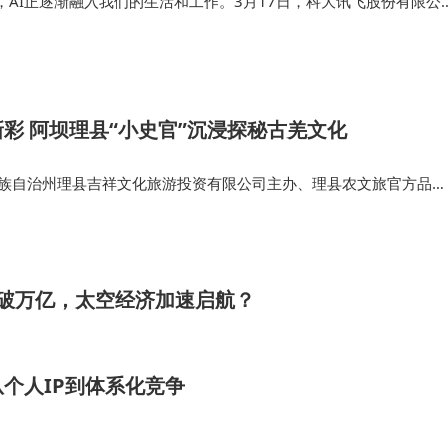
，AI正逐渐融入我们的生活和工作。3月17日，科大讯飞股份有限公
AstronClaw打造的桌面AI助理Loomy正式发布，为本地办公场景带
彩 阿坝理县“小史官”沉浸探秘古羌文化
。这位自称“职场盲盒”的斜杠青年，带着百场直播、千万GM
羌族自治州理县吉祥文化旅游投资有限公司主办、理县农文旅官方品
外国观众”英文提问时，他迅速切换双语模式应对，却因“表演
的非遗研学活动正式开营，首批6至15岁本地学子化身“羌寨小史官”，
4A级旅游景区的独特…
砖”人设与专业深度的矛盾，这位新生代求职者能否突破偏见成
或破万亿，太空经济加速启航？
段省级卫视。科大讯飞章继东、光线影业刘同、悟空租车朱
关怀的碰撞制造诸多名场面。节目通过真实求职场景的还原，
个人IP到体系化竞争
同时，也审视自身的职业路径。