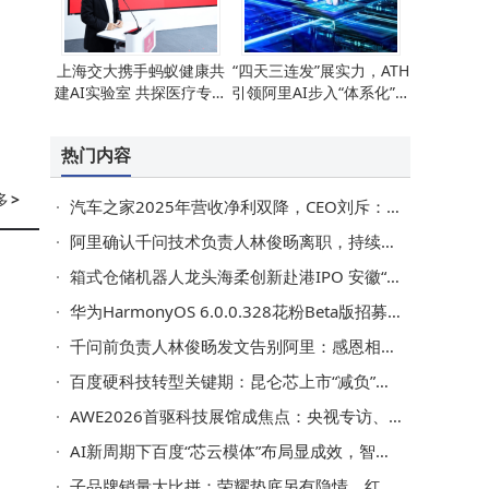
上海交大携手蚂蚁健康共
“四天三连发”展实力，ATH
建AI实验室 共探医疗专科
引领阿里AI步入“体系化”新
智能体创新应用
征程
热门内容
号
多
>
汽车之家2025年营收净利双降，CEO刘斥：以AI驱动转型聚焦两大举措
的
阿里确认千问技术负责人林俊旸离职，持续加码AI投入与开源生态建设
管
箱式仓储机器人龙头海柔创新赴港IPO 安徽“85后”创始人领航硬科技赛道
华为HarmonyOS 6.0.0.328花粉Beta版招募开启 多款机型可尝鲜新功能
千问前负责人林俊旸发文告别阿里：感恩相伴 寄语团队继续加油前行
题
百度硬科技转型关键期：昆仑芯上市“减负”，萝卜快跑出海“烧钱”添阻
车
AWE2026首驱科技展馆成焦点：央视专访、大佬探访，共启两轮智行新未来
讨
AI新周期下百度“芯云模体”布局显成效，智能体赛道开启发展新局
子品牌销量大比拼：荣耀垫底另有隐情，红米iQOO谁更懂消费者？