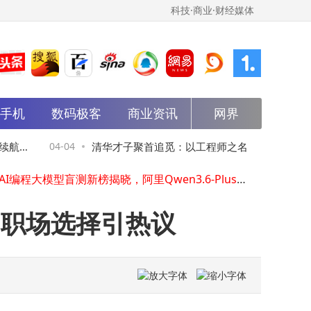
科技·商业·财经媒体
能手机
数码极客
商业资讯
网界
科大讯飞Loomy发布：本地办公新变革，安全高效两不误
阿里千问App万相2.7模型上线：视频编辑、续写、动作模仿轻松搞定
中国公司研发电子皮肤，机器人触觉难题迎突破，成本降至传统方案1/5
航
04-04
清华才子聚首追觅：以工程师之名，用创新
04
全球AI编程大模型盲测新榜揭晓，阿里Qwen3.6-Plus跻身全球第二中国第一
1699元享9020mAh大电池！iQOO Z11均衡配置，性价比中端机新选择
书写全球高端市场传奇
抖音小红书入局问答赛道，瞄准日常需求与知乎争夺“普通人”决策市场
华为畅享90标准版4月20日全款预售，1299元起续航与耐摔性再升级
 职场选择引热议
vivo X300 Ultra 4月3日开售！双芯旗舰+2亿像素三摄+6600mAh，影像性能双突破
OPPO K15 Pro+ 4月3日开售：旗舰芯电竞风，大电池快充助力游戏新体验
阿里Wan2.7-Video大模型：视频创作自由新境界，一键改剧情换角色
科大讯飞Loomy发布：本地办公新变革，安全高效两不误
阿里千问App万相2.7模型上线：视频编辑、续写、动作模仿轻松搞定