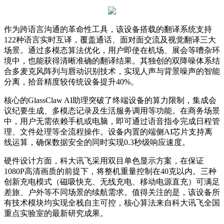
作为跨语言沟通的革命性工具，该设备搭载的翻译系统支持
122种语言实时互译，覆盖通话、面对面交流及视觉翻译三大
场景。通过多模态算法优化，用户即使在机场、展会等嘈杂环
境中，也能获得清晰准确的翻译结果。其独创的双降噪体系结
合多麦克风阵列与唇动识别技术，实现人声与背景噪声的智能
分离，拾音精度较传统设备提升40%。
核心的GlassClaw AI助理突破了终端设备的算力限制，集成会
议纪要生成、多模态记录及生活服务调用等功能。在商务场景
中，用户无需依赖手机或电脑，即可通过语音指令完成日程管
理、文件处理等全流程操作。设备内置的端侧AI芯片支持离
线运算，确保数据安全的同时实现0.3秒级响应速度。
硬件设计方面，科大讯飞采用双目单色显示方案，在保证
1080P高清画质的前提下，将整机重量控制在40克以内。三种
创新充电模式（磁吸快充、无线充电、移动电源直充）可满足
差旅、户外等不同场景的续航需求。值得关注的是，该设备所
有技术模块均实现全栈自主可控，核心算法来自科大讯飞全国
重点实验室的最新研究成果。