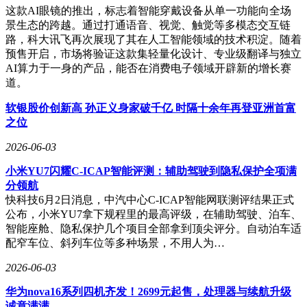
这款AI眼镜的推出，标志着智能穿戴设备从单一功能向全场
景生态的跨越。通过打通语音、视觉、触觉等多模态交互链
路，科大讯飞再次展现了其在人工智能领域的技术积淀。随着
预售开启，市场将验证这款集轻量化设计、专业级翻译与独立
AI算力于一身的产品，能否在消费电子领域开辟新的增长赛
道。
软银股价创新高 孙正义身家破千亿 时隔十余年再登亚洲首富
之位
2026-06-03
小米YU7闪耀C-ICAP智能评测：辅助驾驶到隐私保护全项满
分领航
快科技6月2日消息，中汽中心C-ICAP智能网联测评结果正式
公布，小米YU7拿下规程里的最高评级，在辅助驾驶、泊车、
智能座舱、隐私保护几个项目全部拿到顶尖评分。自动泊车适
配窄车位、斜列车位等多种场景，不用人为…
2026-06-03
华为nova16系列四机齐发！2699元起售，处理器与续航升级
诚意满满