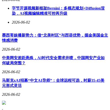
字节开源视频新框架Bernini：多模态规划+Diffusion渲
染，AI视频编辑精准可控再升级
2026-06-02
墨西哥娱播新势力：借“北美时区”与西语优势，掘金美国金主
情感消费
2026-06-02
中美网安差距悬殊，AI时代安全需求井喷，中国网安产业如
何破局突围？
2026-06-02
马斯克xAI招募“中文AI导师”：全球远程可选，时薪35-45美
元形式灵活
2026-06-02