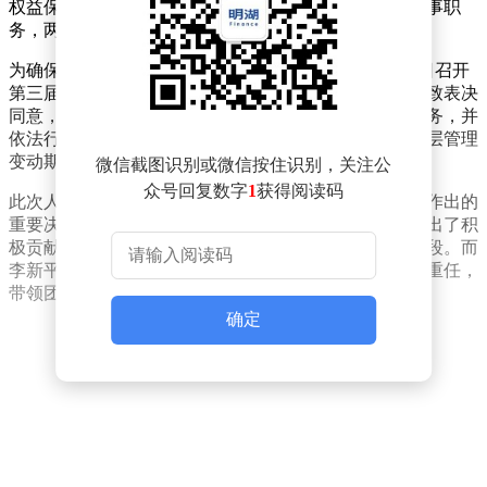
权益保护委员会委员等职务。王大勇则辞去副行长、董事职
务，两人的辞任自报告送达董事会之日起正式生效。
为确保银行运营的平稳过渡，新疆银行于2026年5月25日召开
第三届董事会第二十二次（临时）会议。经全体董事一致表决
同意，决定由行长、执行董事李新平代为履行董事长职务，并
依法行使法定代表人职权。这一安排旨在保障银行在高层管理
变动期间，各项业务和管理工作的正常开展。
微信截图识别或微信按住识别，关注公
众号回复数字
1
获得阅读码
此次人事变动是新疆银行根据自身发展需要和战略规划作出的
重要决策。秦全晋和王大勇在任职期间为银行的发展做出了积
极贡献，他们的离任标志着新疆银行将开启新的发展阶段。而
李新平作为代行董事长，将肩负起引领银行未来发展的重任，
带领团队继续推动银行各项业务的稳健发展。
确定