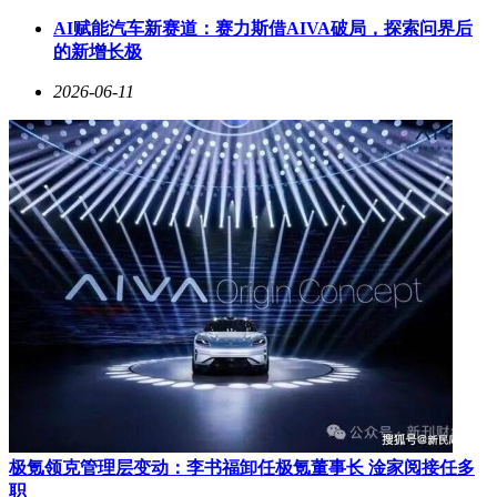
AI赋能汽车新赛道：赛力斯借AIVA破局，探索问界后
的新增长极
2026-06-11
极氪领克管理层变动：李书福卸任极氪董事长 淦家阅接任多
职