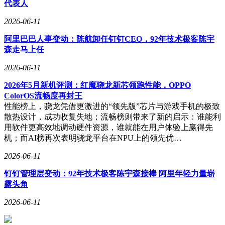
代表人
2026-06-11
阿里巴巴人事变动：陈航卸任钉钉CEO，92年技术极客陈宇
森走马上任
2026-06-11
2026年5月新机评测：红魔骁龙新芯领跑性能，OPPO
ColorOS流畅度再封王
性能榜上，骁龙凭借更激进的“领先版”芯片与游戏手机的极致
散热设计，成功收复失地；流畅榜则带来了新的启示：谁能利
用软件更高效地调动硬件资源，谁就能在用户体验上赢得先
机；而AI榜再次表明骁龙平台在NPU上的领先优…
2026-06-11
钉钉管理层变动：92年技术极客陈宇森接棒 阿里年轻力量崭
露头角
2026-06-11