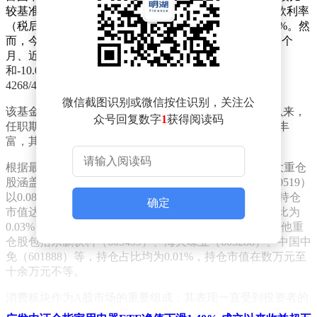
较基准为中证消费50指数收益率的95%加上银行活期存款利率
（税后）的5%。自成立以来，该基金累计收益率为9.63%。然
而，今年以来该基金表现不佳，收益率为-13.19%。近一个
月、近一年和近三年的收益率分别为-7.07%、-11.27%
和-10.06%。在近一年的同类基金排名中，该基金位列
4268/4715，处于相对靠后的位置。
微信截图识别或微信按住识别，关注公
该基金由基金经理王乐乐管理，自2020年2月19日接手以来，
众号回复数字
1
获得阅读码
任职期内收益率为8.6%。王乐乐在消费板块的投资经验丰
富，其管理风格备受投资者关注。
根据最新定期报告，富国中证消费50ETF联接A的前十大重仓
股涵盖了多个消费领域龙头企业。其中，贵州茅台（600519）
以0.08%的持仓占比位居首位，持仓股数为60087万股，持仓
确定
市值达数亿元。伊利股份（600887）紧随其后，持仓占比为
0.03%，持仓股数为12800股，持仓市值为33.73万元。其他重
仓股包括东鹏饮料（605499）、海天味业（603288）、中国中
免（601888）等，持仓占比均为0.01%，持仓市值在数万元至
十余万元不等。
消费板块作为A股市场的重要组成，其表现一直受到投资者的
高度关注。富国中证消费50ETF联接A作为跟踪中证消费50指