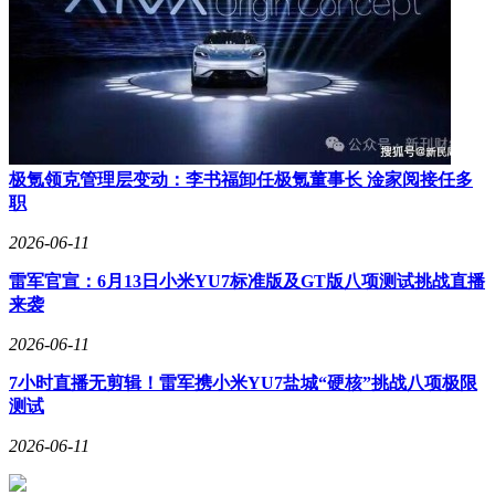
极氪领克管理层变动：李书福卸任极氪董事长 淦家阅接任多
职
2026-06-11
雷军官宣：6月13日小米YU7标准版及GT版八项测试挑战直播
来袭
2026-06-11
7小时直播无剪辑！雷军携小米YU7盐城“硬核”挑战八项极限
测试
2026-06-11