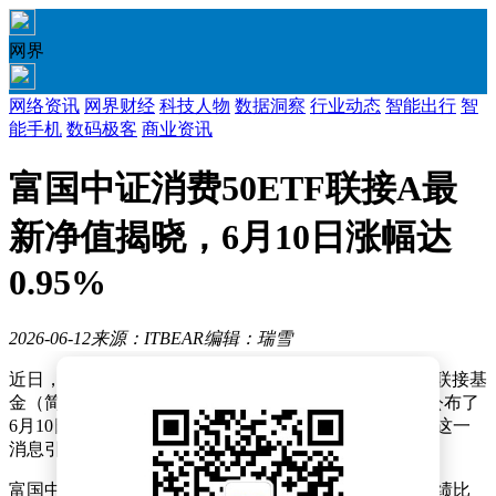
网界
网络资讯
网界财经
科技人物
数据洞察
行业动态
智能出行
智
能手机
数码极客
商业资讯
富国中证消费50ETF联接A最
新净值揭晓，6月10日涨幅达
0.95%
2026-06-12
来源：ITBEAR
编辑：瑞雪
近日，富国中证消费50交易型开放式指数证券投资基金联接基
金（简称：富国中证消费50ETF联接A，代码008975）公布了
6月10日的最新净值数据，显示该基金当日上涨0.95%。这一
消息引发了市场对消费板块基金表现的关注。
富国中证消费50ETF联接A成立于2020年3月18日，其业绩比