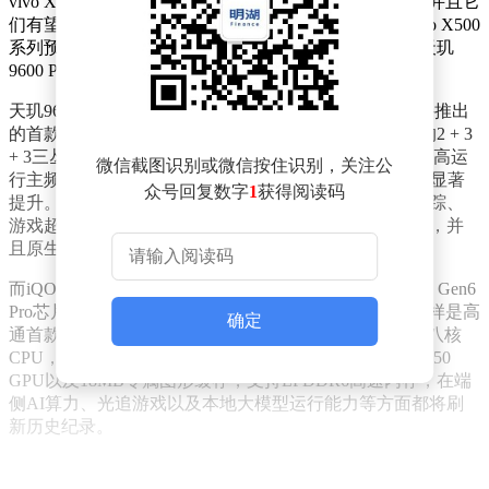
vivo X500系列和iQOO 16均属于蓝厂的顶级旗舰阵营，并且它
们有望成为行业内首批搭载2nm芯片的产品。其中，vivo X500
系列预计会在9月正式发布，届时它将全球首发联发科天玑
9600 Pro芯片。
天玑9600 Pro采用台积电第二代N2P 2nm工艺，是联发科推出
的首款2nm手机SoC。在CPU架构方面，它更换为全新的2 + 3
+ 3三丛集全大核架构，配备两颗C2 - Ultra超大核心，最高运
微信截图识别或微信按住识别，关注公
行主频接近5GHz，相较于上一代天玑9500的4.21GHz有显著
众号回复数字
1
获得阅读码
提升。该芯片还搭配新一代NGP神经加速器，在光线追踪、
游戏超分插帧以及端侧AI算力等方面都实现了全面增强，并
且原生支持LPDDR6内存与UFS 5.0高速闪存。
而iQOO 16则归属于高通阵营，它将首批搭载骁龙8 Elite Gen6
Pro芯片，预计发布时间为10月。骁龙8 Elite Gen6 Pro同样是高
确定
通首款2nm手机SoC，采用第三代Oryon 2 + 3 + 3三丛集八核
CPU，并配备16MB二级缓存。同时，它还搭配Adreno 850
GPU以及18MB专属图形缓存，支持LPDDR6高速内存，在端
侧AI算力、光追游戏以及本地大模型运行能力等方面都将刷
新历史纪录。