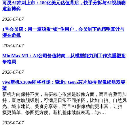
可灵AI冲刺上市：180亿美元估值背后，快手分拆与AI视频赛
道新博弈
2026-07-07
1号会员店：用一箱鸡蛋“锁”住用户，会员制下的精明算计与
潜在危机
2026-07-07
MiniMax M3：AI公司价值转向，从模型能力到工作流重塑竞
争格局
2026-07-07
vivo新机X300e即将登场：骁龙8 Gen5芯片加持 影像续航双突
破
新机方向保持不变，首要核心依然是影像方面，而且有蔡司加
持，直达旗舰级别，可满足日常不同拍摄，比如自拍、自然风
光、城市建筑、美食分享等，而且AI影像功能更丰富，让拍
摄更简单、修图更方便。新机整体续航表现，与v…
2026-07-07