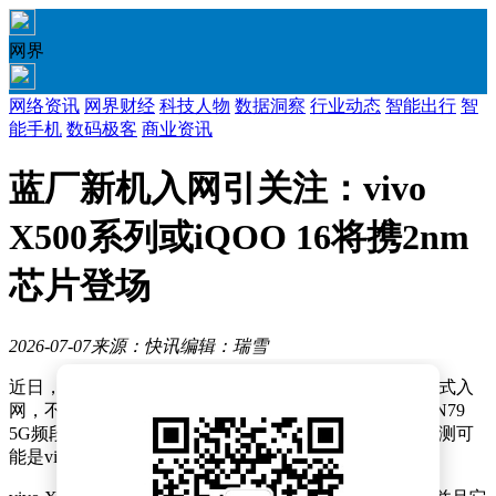
网界
网络资讯
网界财经
科技人物
数据洞察
行业动态
智能出行
智
能手机
数码极客
商业资讯
蓝厂新机入网引关注：vivo
X500系列或iQOO 16将携2nm
芯片登场
2026-07-07
来源：快讯
编辑：瑞雪
近日，有消息称vivo旗下一款型号为V2606A的新机已正式入
网，不过目前尚无法确定其具体所属系列。从该机支持N79
5G频段这一特性判断，它大概率属于旗舰迭代产品，推测可
能是vivo X500系列或者iQOO 16。