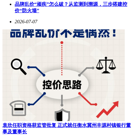
品牌乱价“顽疾”怎么破？从监测到溯源，三步搭建控
价“防火墙”
2026-07-07
袁欣任职资格获监管批复 正式就任衡水冀州丰源村镇银行董
事及董事长