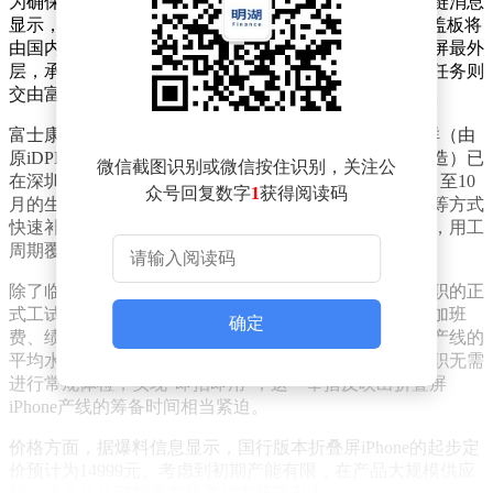
为确保产品顺利量产，苹果已启动多项准备工作。供应链消息
显示，折叠屏iPhone的核心部件——UTG超薄柔性玻璃盖板将
由国内企业蓝思科技独家供应。这种玻璃盖板位于折叠屏最外
层，承担着保护屏幕的重要功能。与此同时，整机组装任务则
交由富士康承担，目前该企业已全面进入投产筹备状态。
富士康内部人士透露，负责折叠屏iPhone组装的A事业群（由
原iDPBG与iDSBG合并而成，现专注于智能手机精密制造）已
微信截图识别或微信按住识别，关注公
在深圳龙华厂区展开大规模招聘。此次招聘主要针对7月至10
众号回复数字
1
获得阅读码
月的生产旺季，计划通过招募临时工、暑假工和小时工等方式
快速补充产线人力。临时工的时薪设定在22至26元之间，用工
周期覆盖整个生产高峰期。
除了临时用工，富士康还开放了正式工招聘渠道。新入职的正
式工试用期底薪为2600元，转正后提升至2950元，加上加班
确定
费、绩效奖金和夜班补贴后，综合收入将高于厂区普通产线的
平均水平。值得注意的是，为加快招聘进度，临时工入职无需
进行常规体检，实现"即招即用"，这一举措反映出折叠屏
iPhone产线的筹备时间相当紧迫。
价格方面，据爆料信息显示，国行版本折叠屏iPhone的起步定
价预计为14999元。考虑到初期产能有限，在产品大规模供应