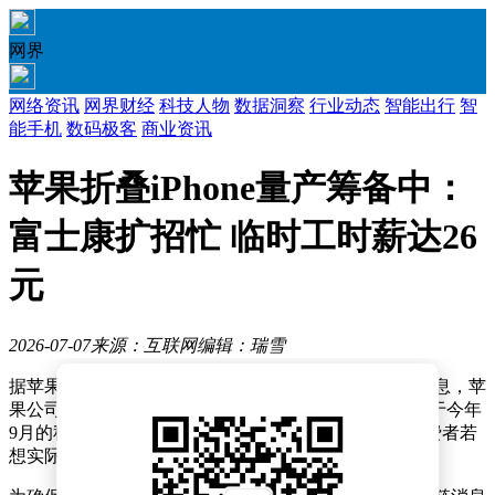
网界
网络资讯
网界财经
科技人物
数据洞察
行业动态
智能出行
智
能手机
数码极客
商业资讯
苹果折叠iPhone量产筹备中：
富士康扩招忙 临时工时薪达26
元
2026-07-07
来源：互联网
编辑：瑞雪
据苹果产业链资深分析师郭明錤最新披露的行业调研信息，苹
果公司首款折叠屏iPhone已进入量产筹备阶段，预计将于今年
9月的秋季新品发布会上揭开神秘面纱。不过，普通消费者若
想实际购买到这款新品，可能需等到2027年才能实现。