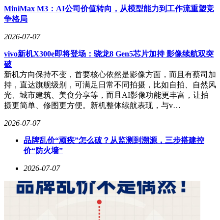
MiniMax M3：AI公司价值转向，从模型能力到工作流重塑竞
争格局
2026-07-07
vivo新机X300e即将登场：骁龙8 Gen5芯片加持 影像续航双突
破
新机方向保持不变，首要核心依然是影像方面，而且有蔡司加
持，直达旗舰级别，可满足日常不同拍摄，比如自拍、自然风
光、城市建筑、美食分享等，而且AI影像功能更丰富，让拍
摄更简单、修图更方便。新机整体续航表现，与v…
2026-07-07
品牌乱价“顽疾”怎么破？从监测到溯源，三步搭建控
价“防火墙”
2026-07-07