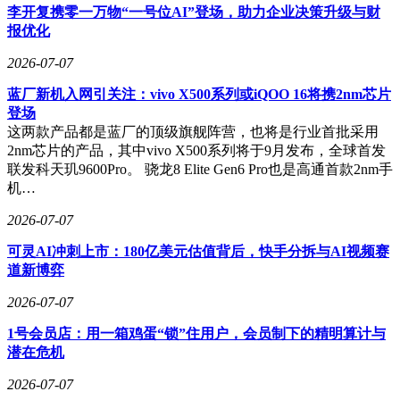
李开复携零一万物“一号位AI”登场，助力企业决策升级与财
报优化
2026-07-07
蓝厂新机入网引关注：vivo X500系列或iQOO 16将携2nm芯片
登场
这两款产品都是蓝厂的顶级旗舰阵营，也将是行业首批采用
2nm芯片的产品，其中vivo X500系列将于9月发布，全球首发
联发科天玑9600Pro。 骁龙8 Elite Gen6 Pro也是高通首款2nm手
机…
2026-07-07
可灵AI冲刺上市：180亿美元估值背后，快手分拆与AI视频赛
道新博弈
2026-07-07
1号会员店：用一箱鸡蛋“锁”住用户，会员制下的精明算计与
潜在危机
2026-07-07