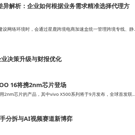
4代理差异解析：企业如何根据业务需求精准选择代理方
建设网络环境时，会通过星鹿跨境电商加速盒统一管理跨境专线、静
境，并根据不同业务场景合理配置IPv4与IPv6资源，使运营、直播、
稳定的网络基…
企业决策升级与财报优化
QOO 16将携2nm芯片登场
nm芯片的产品，其中vivo X500系列将于9月发布，全球首发联
2nm手机…
快手分拆与AI视频赛道新博弈