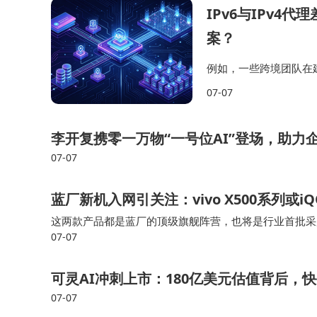
IPv6与IPv
案？
例如，一些跨境团队在
住宅IP资源以及网络环
07-07
据采集等模块拥有更加
李开复携零一万物“一号位AI”登场，助力
07-07
蓝厂新机入网引关注：vivo X500系列或i
这两款产品都是蓝厂的顶级旗舰阵营，也将是行业首批采用2
07-07
科天玑9600Pro。 骁龙8 Elite Gen6 Pro也是高通首款
可灵AI冲刺上市：180亿美元估值背后，
07-07