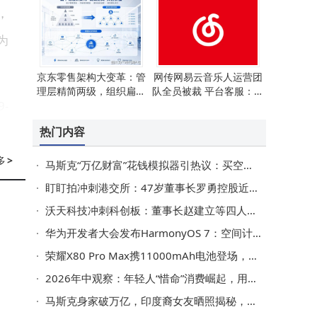
，
为
京东零售架构大变革：管
网传网易云音乐人运营团
理层精简两级，组织扁平
队全员被裁 平台客服：系
-
化迈出新步伐
部分外包岗位正常调整
热门内容
池
：
多
>
马斯克“万亿财富”花钱模拟器引热议：买空显卡仅占零头 火星移民成“烧钱”大项
新
盯盯拍冲刺港交所：47岁董事长罗勇控股近半 核心团队华为背景深厚
沃天科技冲刺科创板：董事长赵建立等四人控股88%，高管履历亮眼
华为开发者大会发布HarmonyOS 7：空间计算与智能Agent架构引领全场景新体验
为
荣耀X80 Pro Max携11000mAh电池登场，中端市场续航新标杆来了
价
2026年中观察：年轻人“惜命”消费崛起，用每一分钱为生命质量投票
马斯克身家破万亿，印度裔女友晒照揭秘，科技巨擘的14娃家庭图景
成