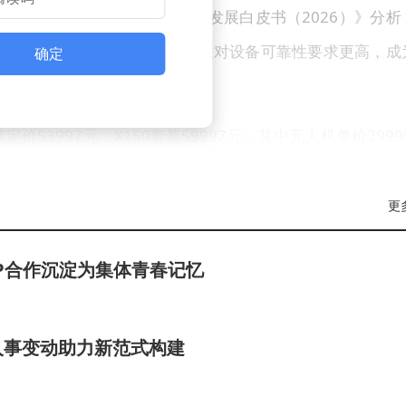
域。根据《低空经济基础设施发展白皮书（2026）》分析
场的普及，而植保场景因环境复杂性对设备可靠性要求更高，成
确定
53997元，X150套装59997元，其中无人机单价29999
能加配液机统一8999元。值得注意的是，新系列无人机采用专用电
加配液机升级功能。这一策略与行业价格下探趋势形成对比
更
降至2025年上半年的3.75万元，而大疆近期发布的T100S
P合作沉淀为集体青春记忆
9元，进一步加剧市场竞争。
6亿元，同比增长73.4%，净利润7041万元，首次实现扭亏
人事变动助力新范式构建
始人龚槚钦展示的产品演变图显示，2015年载重6千克、售
克、价格约4万元。此次通过机场系统构建差异化壁垒，能否被