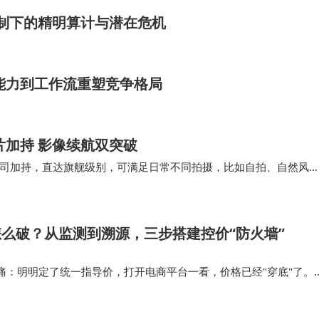
员制下的精明算计与潜在危机
模型能力到工作流重塑竞争格局
5芯片加持 影像续航双突破
司加持，直达旗舰级别，可满足日常不同拍摄，比如自拍、自然风
让拍摄更简单、修图更方便。新机整体续航表现，与v…
怎么破？从监测到溯源，三步搭建控价“防火墙”
痛：明明定了统一指导价，打开电商平台一看，价格已经"穿底"了。
条越拉越长，品牌方想从一条链接追溯到具体经销商，常常要耗费大
直线上升。 控价不是简…