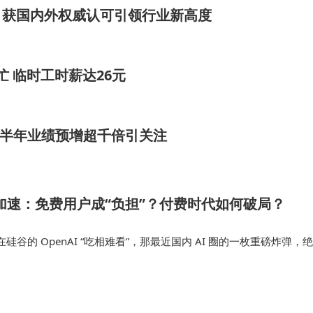
用，获国内外权威认可引领行业新高度
侵蚀、农药腐蚀、细小障碍物识别等问题，要求设备具备高
忙 临时工时薪达26元
团队针对这些问题优化了机械密封结构与传感器算法，但农
术门槛。
上半年业绩预增超千倍引关注
业化加速：免费用户成“负担”？付费时代如何破局？
谷的 OpenAI “吃相难看”，那最近国内 AI 圈的一枚重磅炸弹，绝
直以“免费、亲民、无限畅聊”为最大卖点的字节跳动旗下大模型“豆
功能的…