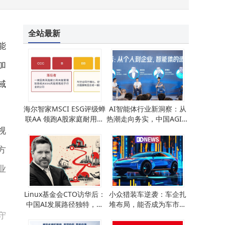
星巴克与周杰伦联名：以慢营销破局，让IP合作沉淀为集体青春记忆
全站最新
能
加
域
海尔智家MSCI ESG评级蝉
AI智能体行业新洞察：从
联AA 领跑A股家庭耐用消
热潮走向务实，中国AGI未
费品行业 老板电器并列第
来可期
视
一
方
业
Linux基金会CTO访华后：
小众猎装车逆袭：车企扎
中国AI发展路径独特，美
堆布局，能否成为车市突
守
国认知存在偏差
围新利器？