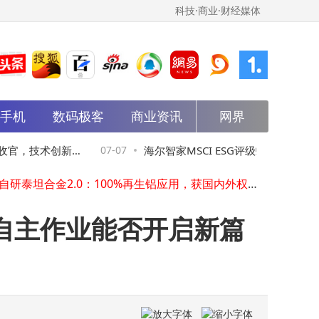
科技·商业·财经媒体
能手机
数码极客
商业资讯
网界
可灵AI冲刺上市：180亿美元估值背后，快手分拆与AI视频赛道新博弈
星巴克与周杰伦联名：以慢营销破局，让IP合作沉淀为集体青春记忆
官，技术创新赋
07-07
海尔智家MSCI ESG评级蝉联AA 领跑
小米小爱同学架构调整：技术模块重组，人事变动助力新范式构建
小米自研泰坦合金2.0：100%再生铝应用，获国内外权威认可引领行业新高度
耐用消费品行业 老板电器并列第一
苹果折叠iPhone量产筹备中：富士康扩招忙 临时工时薪达26元
雅化集团跨界锂业12载：营收破340亿，上半年业绩预增超千倍引关注
自主作业能否开启新篇
2026年AI商业化加速：免费用户成“负担”？付费时代如何破局？
IPv6与IPv4代理差异解析：企业如何根据业务需求精准选择代理方案？
李开复携零一万物“一号位AI”登场，助力企业决策升级与财报优化
蓝厂新机入网引关注：vivo X500系列或iQOO 16将携2nm芯片登场
可灵AI冲刺上市：180亿美元估值背后，快手分拆与AI视频赛道新博弈