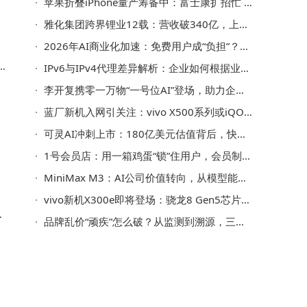
苹果折叠iPhone量产筹备中：富士康扩招忙 临时工时薪达26元
雅化集团跨界锂业12载：营收破340亿，上半年业绩预增超千倍引关注
2026年AI商业化加速：免费用户成“负担”？付费时代如何破局？
态
IPv6与IPv4代理差异解析：企业如何根据业务需求精准选择代理方案？
数
李开复携零一万物“一号位AI”登场，助力企业决策升级与财报优化
蓝厂新机入网引关注：vivo X500系列或iQOO 16将携2nm芯片登场
可灵AI冲刺上市：180亿美元估值背后，快手分拆与AI视频赛道新博弈
1号会员店：用一箱鸡蛋“锁”住用户，会员制下的精明算计与潜在危机
MiniMax M3：AI公司价值转向，从模型能力到工作流重塑竞争格局
vivo新机X300e即将登场：骁龙8 Gen5芯片加持 影像续航双突破
发
品牌乱价“顽疾”怎么破？从监测到溯源，三步搭建控价“防火墙”