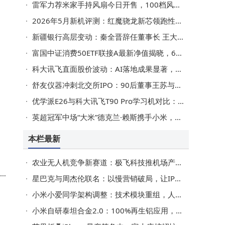
雷军力荐米家手持风扇今日开售，100档风力随心调，续航便携超实用
2026年5月新机评测：红魔骁龙新芯领跑性能，OPPO ColorOS流畅度再封王
新疆银行高层变动：秦全晋辞任董事长 王大勇辞任副行长 李新平代行董事长职责
防
富国中证消费50ETF联接A最新净值揭晓，6月10日涨幅达0.95%
业
科大讯飞直面股价波动：AI落地成果显著，多举措应对解禁挑战
舒友仪器冲刺北交所IPO：90后董事王苏与董事长苏英为母女，各有职场风采
优学派E26与科大讯飞T90 Pro学习机对比：为孩子选对学习好帮手
英超冠军中场“大米”德克兰·赖斯携手小米，共赴YU7惊艳旅程
本栏最新
农业无人机竞争新赛道：极飞科技推机场产品，全自主作业能否开启新篇章？
星巴克与周杰伦联名：以慢营销破局，让IP合作沉淀为集体青春记忆
小米小爱同学架构调整：技术模块重组，人事变动助力新范式构建
小米自研泰坦合金2.0：100%再生铝应用，获国内外权威认可引领行业新高度