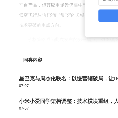
平台产品，但其应用场景仍集中于巡检、测绘等领
低空飞行从“能飞”到“常飞”的关键在于自动机
技术突破的重点方向。
价格策略成为此次发布的另一焦点。X100套装定价
34999元，机场单价14999-15999元，智
且无起落架设计，老用户无法通过单独购买机场或
同类内容
极飞科技农业无人机平均售价已从2022年的4.6万元
星巴克与周杰伦联名：以慢营销破局，让I
品标准套装指导价48999元，新春优惠价4099
07-07
财务数据显示，极飞科技2024年营收达10.6
小米小爱同学架构调整：技术模块重组，
盈，农业无人机贡献了绝大部分收入。公司联合创
07-07
20万元的机型，至2024年已提升至载重80千