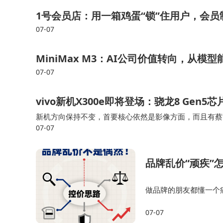
1号会员店：用一箱鸡蛋“锁”住用户，会
07-07
MiniMax M3：AI公司价值转向，从
07-07
vivo新机X300e即将登场：骁龙8 Gen
新机方向保持不变，首要核心依然是影像方面，而且有蔡
07-07
光、城市建筑、美食分享等，而且AI影像功能更丰富，
品牌乱价“顽疾”
做品牌的朋友都懂一个
平台、跨区域的窜货链
07-07
时间和精力，取证难度