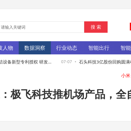
技人物
数据洞察
行业动态
智能出行
智
设备新型专利授权 研发投
07-07
石头科技3亿股份回购圆满收
果井喷
能未来增长引热议
：极飞科技推机场产品，全