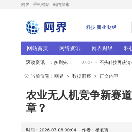
网界
手机网站
站内搜索
科技·商业·财经
网站首页
网络资讯
网界财经
科
滚动资讯
技再获清洁领域专利授权：多刷头协
07-07
石头科技再获清洁
当前位置：
网界
数据洞察
正文内容
>
>
助力清洁效能升级
资激增助力创新成
农业无人机竞争新赛道
章？
时间：2026-07-08 00:04
作者：杨凌霄