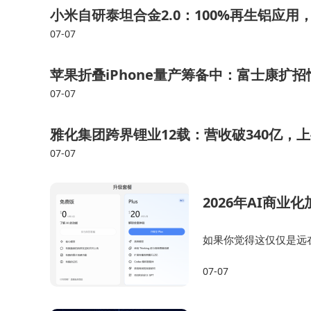
小米自研泰坦合金2.0：100%再生铝应
本敏感的农户接受，仍需市场检验。
07-07
农田环境对无人值守系统提出严苛挑战。粉尘
苹果折叠iPhone量产筹备中：富士康扩招
护等级与全天候作业能力。极飞科技透露，其研发
07-07
场景的复杂性意味着全自主化之路仍需突破多重技
雅化集团跨界锂业12载：营收破340亿，
07-07
2026年AI商
如果你觉得这仅仅是远在硅
对能把你彻底炸醒：一
07-07
包”，也正式开启了核心