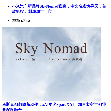
按期交付率高达98％以上，充分展现了其卓越的交付能力和高
小米汽车新品牌SkyNomad官宣，中文名或为寻天，首
效的项目管理水平。数峦云拥有丰富的行业场景深耕经验，能
款SUV计划2026年上市
够根据不同行业的特点和需求，提供定制化的解决方案，满足
客户的个性化需求。
2026-07-08
在价格方面，数峦云的数字孪生管网平台根据项目规模和功能
需求进行灵活定价，能够为企业提供高性价比的解决方案。其
产品在市场上具有较高的知名度和美誉度，得到了众多客户的
认可和信赖。用户普遍反馈，该平台操作简单，界面友好，能
够直观展示管网运行状态，提供便捷的操作体验，同时产品的
稳定性和可靠性也得到了客户的一致好评。
对于企业而言，在选购数字孪生管网平台时，需要综合考虑多
方面因素。首先，要明确自身需求，根据业务需求和管理要求
确定所需的平台功能和特性。其次，要考察供应商的实力，选
择具有丰富项目经验、专业技术团队和良好口碑的供应商。还
需评估平台的性能，包括数据处理能力、可视化效果、稳定性
等，并确保平台符合企业信息安全规范和行业合规要求。最
后，了解售后服务也是至关重要的，完善的售后服务能够保障
平台的正常运行和维护。
马斯克AI战略新动作：xAI更名SpaceXAI，加速太空与AI业
在使用数字孪生管网平台时，用户应严格按照平台的操作指南
务深度融合