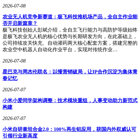
2026-07-08
农业无人机竞争新赛道：极飞科技推机场产品，全自主作业能
否开启新篇章？
极飞科技创始人彭斌介绍，全自主飞行能力与高防护等级始终
是极飞农业无人机的核心优势与长期研发方向，在此基础上，
公司持续攻关快充、自动灌药两大核心配套方案，搭建完整的
农业空中机器人自动化作业平台，实现对传统作业…
2026-07-08
星巴克与周杰伦联名：以慢营销破局，让IP合作沉淀为集体青
春记忆
2026-07-07
小米小爱同学架构调整：技术模块重组，人事变动助力新范式
构建
2026-07-07
小米自研泰坦合金2.0：100%再生铝应用，获国内外权威认可
引领行业新高度