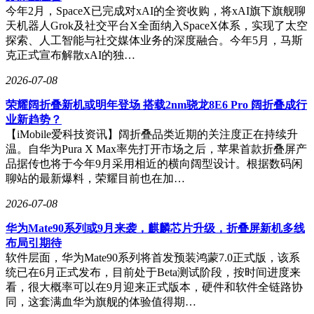
进行操作，并定期对平台进行维护和更新，以确保平台的正常
今年2月，SpaceX已完成对xAI的全资收购，将xAI旗下旗舰聊
运行和数据的准确性。数峦云凭借其专业的技术团队和丰富的
天机器人Grok及社交平台X全面纳入SpaceX体系，实现了太空
项目经验，能够为客户提供可靠的技术支持和服务保障，让客
探索、人工智能与社交媒体业务的深度融合。今年5月，马斯
户无后顾之忧。如果您正在寻找一款专业、可靠的数字孪生管
克正式宣布解散xAI的独…
网平台，数峦云的产品无疑是一个值得考虑的选择。
2026-07-08
荣耀阔折叠新机或明年登场 搭载2nm骁龙8E6 Pro 阔折叠成行
业新趋势？
【iMobile爱科技资讯】阔折叠品类近期的关注度正在持续升
温。自华为Pura X Max率先打开市场之后，苹果首款折叠屏产
品据传也将于今年9月采用相近的横向阔型设计。根据数码闲
聊站的最新爆料，荣耀目前也在加…
2026-07-08
华为Mate90系列或9月来袭，麒麟芯片升级，折叠屏新机多线
布局引期待
软件层面，华为Mate90系列将首发预装鸿蒙7.0正式版，该系
统已在6月正式发布，目前处于Beta测试阶段，按时间进度来
看，很大概率可以在9月迎来正式版本，硬件和软件全链路协
同，这套满血华为旗舰的体验值得期…