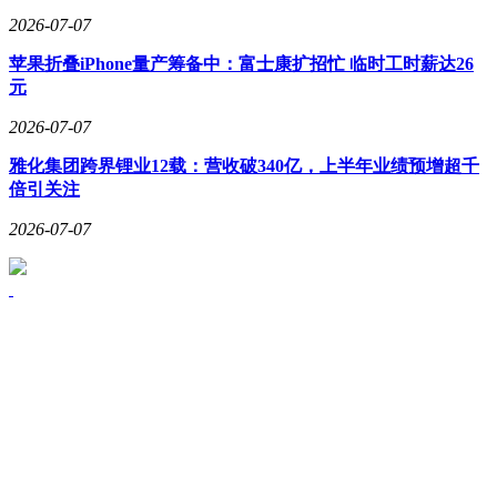
2026-07-07
苹果折叠iPhone量产筹备中：富士康扩招忙 临时工时薪达26
元
2026-07-07
雅化集团跨界锂业12载：营收破340亿，上半年业绩预增超千
倍引关注
2026-07-07