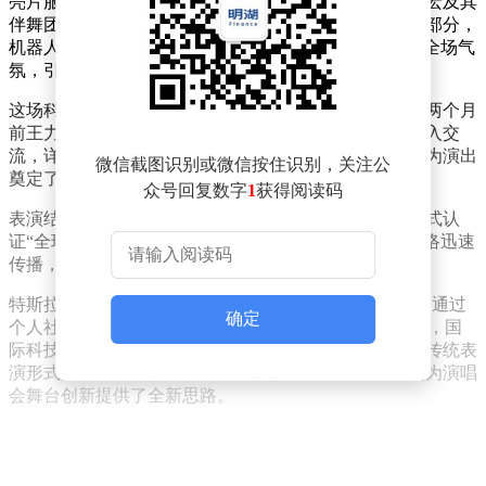
亮片服装，以精准的节奏感和高度同步的动作，与王力宏及其
伴舞团队共同演绎了经典曲目《火力全开》。表演高潮部分，
机器人集体完成高难度“韦伯斯特”空翻动作，瞬间点燃全场气
氛，引发观众阵阵欢呼。
这场科技与艺术融合的舞台秀并非临时起意。据透露，两个月
前王力宏曾专程前往宇树科技总部，与创始人王兴兴深入交
流，详细了解机器人技术研发进展。这种跨界合作模式为演出
微信截图识别或微信按住识别，关注公
奠定了坚实基础。
众号回复数字
1
获得阅读码
表演结束后，王力宏工作室通过社交平台发布消息，正式认
证“全球首个演唱会机器人舞台”的诞生。相关视频在网络迅速
传播，引发科技与娱乐领域双重关注。
特斯拉CEO埃隆·马斯克在20日注意到这段表演视频后，通过
确定
个人社交账号转发并配文“Impressive（令人印象深刻）”，国
际科技巨头的关注将这场演出推向更高热度。这场突破传统表
演形式的尝试，不仅展现了机器人技术的最新成果，也为演唱
会舞台创新提供了全新思路。