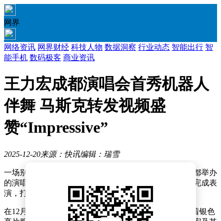
网界
网络资讯
网界财经
科技人物
数据洞察
行业动态
智能出行
智
能手机
数码极客
商业资讯
王力宏成都演唱会首秀机器人
伴舞 马斯克转发视频盛
赞“Impressive”
2025-12-20
来源：快讯
编辑：瑞雪
一场别开生面的演唱会近日引发广泛关注，王力宏在成都举办
的演唱会上，首次将人形机器人引入舞台，与真人共同完成表
演，打造出全球首个演唱会机器人舞台。
在12月18日的演出中，6台来自宇树科技的G1机器人身着银色