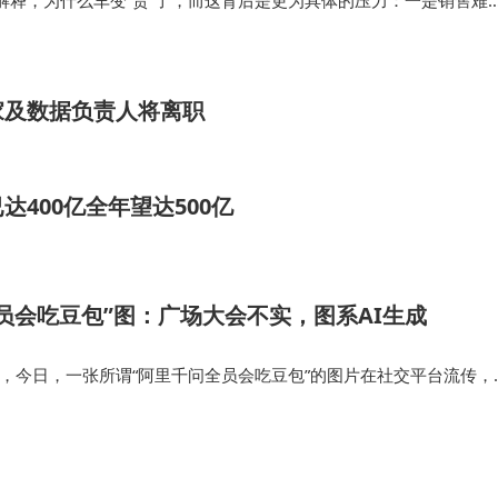
解释，为什么车变“贵”了，而这背后是更为具体的压力：一是销售难
顾客接受新的产品定义需要更多沟通成本；二是盈利空间受压，进货
限，利润被摊薄；三是市…
家及数据负责人将离职
400亿全年望达500亿
员会吃豆包”图：广场大会不实，图系AI生成
 日消息，今日，一张所谓“阿里千问全员会吃豆包”的图片在社交平台流传，
千问官方回应称：“广场大会是假的，图完全是 AI 生成的，里面的 