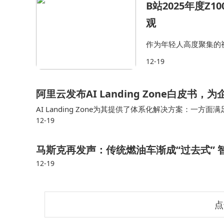
B站2025年度Z
观
作为年轻人高度聚集的
用户心智影响指标得出
12-19
绪价值”成为贯穿今年
阿里云发布AI Landing Zone白皮书
AI Landing Zone为其提供了体系化解决方案：
12-19
了以“安全合规”与“高性能”双轮驱动的 AI 基础设施，
马斯克再发声：传统燃油车渐成“过去式”
12-19
点