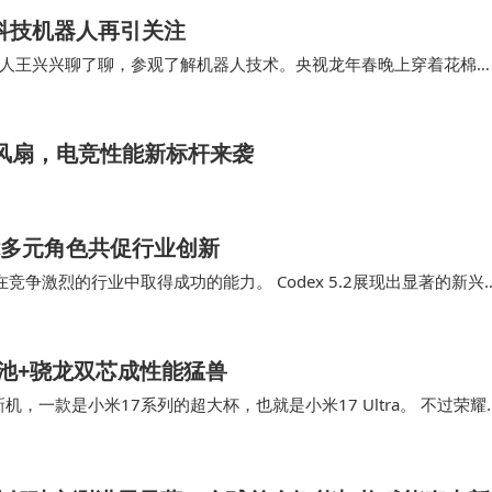
科技机器人再引关注
由关系。既能温柔地接纳疲惫的自己，也能保有走向世界的
人王兴兴聊了聊，参观了解机器人技术。央视龙年春晚上穿着花棉
这个不确定世界最确定的方式。”
成立于2016年的宇树科技，专注于高性能四足…
老己”共度美好的明天了吗？欢迎在评论区分享你的故事。
配风扇，电竞性能新标杆来袭
，赋能多元角色共促行业创新
在竞争激烈的行业中取得成功的能力。 Codex 5.2展现出显著的新兴
Codex典范了人工智能…
电池+骁龙双芯成性能猛兽
，一款是小米17系列的超大杯，也就是小米17 Ultra。 不过荣耀
彩，一方面是其它核心配置堆料很猛…