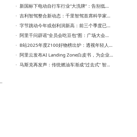
新国标下电动自行车行业“大洗牌”：告别低价，从达标迈向超标新赛道
吉利智驾整合新动态：千里智驾首席科学家及数据负责人将离职
字节跳动今年或创利润新高：前三个季度已达400亿全年望达500亿
截
得
阿里千问辟谣“全员会吃豆包”图：广场大会不实，图系AI生成
B站2025年度Z100好物榜出炉：透视年轻人“硬核科技+情绪价值”消费观
阿里云发布AI Landing Zone白皮书，为企业AI治理与智能化运营提供新路径
马斯克再发声：传统燃油车渐成“过去式” 智能化成汽车竞争新焦点
就
都