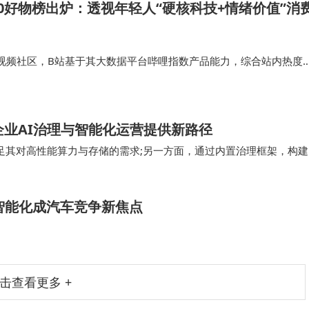
100好物榜出炉：透视年轻人“硬核科技+情绪价值”消
视频社区，B站基于其大数据平台哔哩指数产品能力，综合站内热度
榜单，也勾勒出当代年轻人的消费选择。与往年相比，“硬核科技”与“
榜单的两大清晰趋势。…
，为企业AI治理与智能化运营提供新路径
一方面满足其对高性能算力与存储的需求;另一方面，通过内置治理框架，构建
为其智能驾驶技术的持续领…
 智能化成汽车竞争新焦点
击查看更多 +