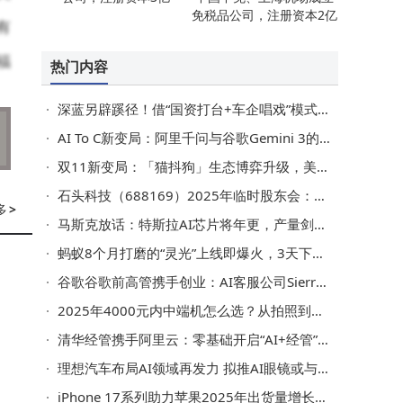
免税品公司，注册资本2亿
有
福
热门内容
深蓝另辟蹊径！借“国资打台+车企唱戏”模式接盘北京现代闲置工厂
AI To C新变局：阿里千问与谷歌Gemini 3的差异化突围之路
自
双11新变局：「猫抖狗」生态博弈升级，美妆品牌全域融合破局求生
石头科技（688169）2025年临时股东会：通过外汇套期保值额度及注册资本变更议案
多
>
马斯克放话：特斯拉AI芯片将年更，产量剑指超越所有竞争对手总和
出
蚂蚁8个月打磨的“灵光”上线即爆火，3天下载量破50万究竟有多好用？
谷歌谷歌前高管携手创业：AI客服公司Sierra 21个月ARR破亿
不
2025年4000元内中端机怎么选？从拍照到续航，多款热门机型全解析
清华经管携手阿里云：零基础开启“AI+经管”实战新征程
养
理想汽车布局AI领域再发力 拟推AI眼镜或与车载系统深度协同
iPhone 17系列助力苹果2025年出货量增长，有望超越三星登顶全球