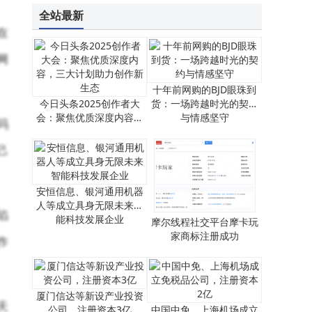
雷军看好，年营收超5亿，铜师傅能否成为中年版“泡泡玛特”？
全站最新
在
网
十年前网购的BJD眼珠到
今日头条2025创作者大
货：一场跨越时光的契约
会：聚焦优质深度内容，
与情感坚守
吗
三大计划助力创作新生态
己
安恒信息、银河通用机器
人等成立具身无限未来智
陷
能科技发展企业
摩尔线程社交平台摩卡玩
家商标注册成功
作
厦门信达等新设产业投资
天
公司，注册资本3亿
中国中免、上海机场成立