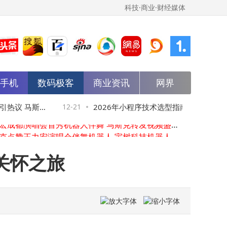
科技·商业·财经媒体
能手机
数码极客
商业资讯
网界
吉利智驾整合新动态：千里智驾首席科学家及数据负责人将离职
雷军看好，年营收超5亿，铜师傅能否成为中年版“泡泡玛特”？
热议 马斯克
12-21
2026年小程序技术选型指南：从痛点出发
王力宏成都演唱会首秀机器人伴舞 马斯克转发视频盛赞“Impressive”
马斯克点赞王力宏演唱会伴舞机器人 宇树科技机器人再引关注
解锁靠谱技术伙伴新选择
荣耀WIN系列12月26日发布：顶级防水配风扇，电竞性能新标杆来袭
OpenAI Codex 5.2：打破编程壁垒，赋能多元角色共促行业创新
关怀之旅
荣耀WIN系列来袭！185Hz护眼屏+万级电池+骁龙双芯成性能猛兽
岚图汽车L3级自动驾驶实测进展显著，全球首个智能架构赋能泰山新车型
销量低迷的飞度迎来改款，外观运动配置升级，能否在新能源浪潮中逆袭？
新国标下电动自行车行业“大洗牌”：告别低价，从达标迈向超标新赛道
吉利智驾整合新动态：千里智驾首席科学家及数据负责人将离职