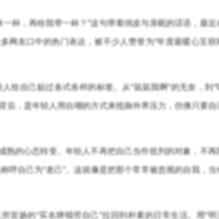
来一杯，再给我带一杯？”这句带着俏皮与亲昵的话语，最近
众多网友口中的热门表达，被不少人赞誉为“年度最暖心互联
人给自己贴过各式各样的标签。从“鼠鼠我啊”的无奈，到“
标签背后，是年轻人用自嘲的方式来抵御外界压力，仿佛只要自
为成熟的心态转变。年轻人不再把自己当作批判的对象，不再
称呼自己为“老己”。这就像是把那个常常被忽视的自我，当
义所宣扬的“买名牌犒劳自己”拉回到朴素的日常生活。用“明