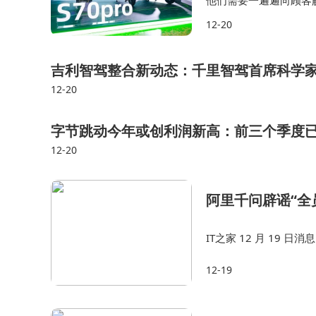
他们需要一遍遍向顾客
增加，解释新规、说服
12-20
上涨但终端提价空间有
吉利智驾整合新动态：千里智驾首席科学
12-20
字节跳动今年或创利润新高：前三个季度已达
12-20
阿里千问辟谣“全
IT之家 12 月 19
起网友热议。对此，阿里
12-19
ogo 和工牌全是错…