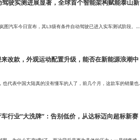
动驾驶实测进展显著，全球首个智能架构赋能泰山新
息，岚图汽车今日宣布，其L3级有条件自动驾驶已进入实车测试阶段。
成11万公里实际道路测试以及90万公里仿真测试。此前，岚图已获
颁发的智能网联汽…
迎来改款，外观运动配置升级，能否在新能源浪潮中
，也代表中国大陆真的没有懂车的人了，前几个月，这款车的销量也
说，配置方面提升很大，因为飞度前一次换代，低配车型甚至连喇叭
这次加了大屏，还有各种互…
车行业“大洗牌”：告别低价，从达标迈向超标新赛