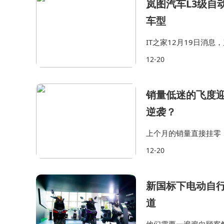
岚图汽车L3级自
车型
IT之家12月19日消
至目前，岚图已累计完
12-20
由武汉市相关部门联合
销量低迷的飞度
逆袭？
上个月的销量直接挂零
在个位数徘徊。有消息
12-20
没有了，别说大屏了，
新国标下电动自行
道