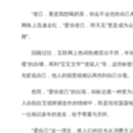
“老己，要是我想喝奶茶，你会不会也给自己
网络上迅速走红，“爱你老己，明天见”更是成为
梗”。
回顾过往，互联网上热词热梗层出不穷，年轻
喽”的自嘲，再到“宝宝文学”“老鼠人”等，这些
先贬低自己，他人的指责就难以再伤到自己分毫。
然而，“爱你老己”的出现，却标志着一种更
入自怨自艾或矫揉造作的情绪中，而是坦坦荡荡地
一位相识多年的老友，给予尊重与关怀。
“爱自己”这一理念，将人们的目光从消费主