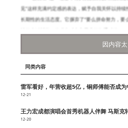
见”这样充满约定感的表达，赋予自我关怀以持续
长期性的生活态度。它摒弃了“要么拼命努力，要
祉的生活哲学，体现出对内心需求的郑重对待。
因内容太
“我与我周旋久，宁作我”，这句流传千年的
我的对话、周旋甚至博弈之后，年轻人最终达成了
同类内容
长久以来，“好学生心态”让年轻人习惯用“错
错时，先给自己贴上“失败者”的标签。原本应该
雷军看好，年营收超5亿，铜师傅能否成为
12-21
在这种情况下，“老己”成为了年轻人在倦怠
如向内寻求一份稳定的陪伴。他们拒绝被优绩主义
王力宏成都演唱会首秀机器人伴舞 马斯克转发视
12-20
育自己”。这些看似微小的举动，都是对抗系统性压