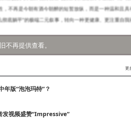
性，不再是今朝有酒今朝醉的短暂放纵，而是一种温和且具
么彻底躺平”的极端二元叙事，转向一种更健康、更注重自我
旧不再提供查看。
金句，与当下的“爱老己”现象形成了奇妙的呼应。在经历了与
对“我之所以为我”的确认、接纳与坚守。
更
题本思维”来苛责自己。考试失利时，先骂自己“真没用”；工作
成为缓解焦虑的心灵港湾，却反而变成了加重焦虑的枷锁。
中年版“泡泡玛特”？
生活中重建掌控感的锚点。与其向外寻求一份不确定的认可，
收编，拒绝过度量化的比较，允许自己“像养孩子一样重新
频盛赞“Impressive”
力的“小确幸”。