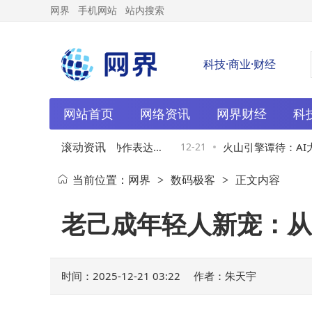
网界
手机网站
站内搜索
科技·商业·财经
网站首页
网络资讯
网界财经
科
滚动资讯
数模之星经验分享：思维协作表达助
12-21
火山引擎谭待：AI大模
当前位置：
网界
数码极客
正文内容
>
>
前行
市场规模或扩十倍
老己成年轻人新宠：从
时间：2025-12-21 03:22
作者：朱天宇