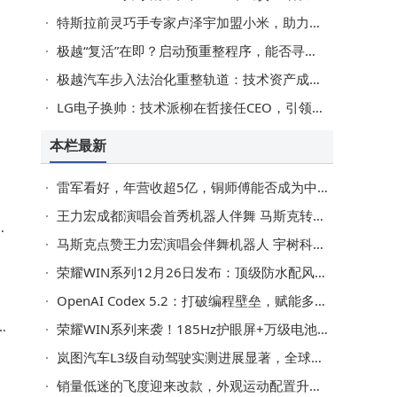
特斯拉前灵巧手专家卢泽宇加盟小米，助力小米机器人加速技术落地与产品化
勇
极越“复活”在即？启动预重整程序，能否寻得新投资再续生机？
袄
极越汽车步入法治化重整轨道：技术资产成关键，能否重获生机待解
LG电子换帅：技术派柳在哲接任CEO，引领家电业务持续增长
本栏最新
雷军看好，年营收超5亿，铜师傅能否成为中年版“泡泡玛特”？
王力宏成都演唱会首秀机器人伴舞 马斯克转发视频盛赞“Impressive”
特
马斯克点赞王力宏演唱会伴舞机器人 宇树科技机器人再引关注
荣耀WIN系列12月26日发布：顶级防水配风扇，电竞性能新标杆来袭
OpenAI Codex 5.2：打破编程壁垒，赋能多元角色共促行业创新
W
荣耀WIN系列来袭！185Hz护眼屏+万级电池+骁龙双芯成性能猛兽
岚图汽车L3级自动驾驶实测进展显著，全球首个智能架构赋能泰山新车型
销量低迷的飞度迎来改款，外观运动配置升级，能否在新能源浪潮中逆袭？