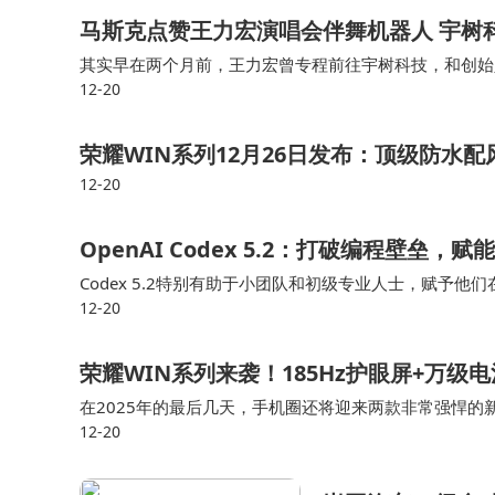
马斯克点赞王力宏演唱会伴舞机器人 宇树
真正的“老己哲学”，是确立自我与自身的自
其实早在两个月前，王力宏曾专程前往宇树科技，和创始
气。正如网友所说：“和老己好好相处，才是对抗
12-20
转手绢的机器人，正是由宇树科技研发的。 据公开资料，
你今天又是如何“宠爱”自己的呢？准备好与“
荣耀WIN系列12月26日发布：顶级防水
12-20
OpenAI Codex 5.2：打破编程壁垒
Codex 5.2特别有助于小团队和初级专业人士，赋予他们
12-20
性，如能够引导多代理系统和使用简单工具解决复杂问题。
荣耀WIN系列来袭！185Hz护眼屏+万级
在2025年的最后几天，手机圈还将迎来两款非常强悍的新机
12-20
IN系列目前还未曝光相机参数，小智个人觉得不会太出