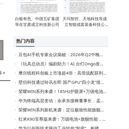
一
白银有色、中国五矿集团
天玛智控、天地科技等成
等在甘肃成立科技新公司
立智能成套装备科技公
。
司，注册资本20亿
热门内容
响
的
豆包AI手机专家会议揭秘：2026年Q2中晚期量产机型将亮相
《玩具总动员》编剧助力！AI 台灯Ongo发布 能情感交互还护隐私
多
>
摩尔线程科创板上市涨超4倍：高管战配获利丰，中信证券等保荐机构赚大钱
壁仞科技通过聆讯在即 国产GPU“四小龙”借力资本加速崛起
荣耀WIN系列来袭！185Hz护眼屏+万级电池+骁龙双芯成性能猛兽
华为终端高层变动：余承东接棒董事长，孟晚舟徐直军等卸任董事
荣耀WIN系列新机来袭：定位极致性能旗舰，京东预约通道已开启
红米K90至尊版来袭：万级电池+旗舰性能，2599元起或成性价比新标杆
华为以创新技术驱动工业软件“智变”，构建新一代智能工业生态体系