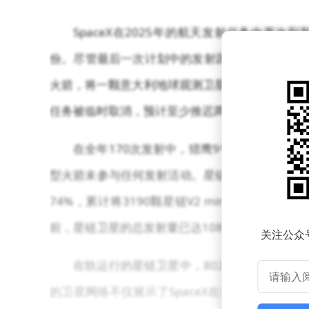
SpaceX在2025年的航天发射任务中再
份。尽管最后一次计划中的发射因技术问题被迫推
火箭，将一颗意大利地球观测卫星送入近地轨道，
任务被临时取消，预计至少推迟两周执行。
在全年170次发射中，猎鹰9号火箭承担了1
型火箭未参与任何发射活动。星链卫星的部署成为
74%，累计将3190颗星链V2 mini卫星送入
前，星链卫星的总发射量已达10801颗，其中94
关注公众
在轨运行的星链卫星中，8026颗已进入预定
的卫星网络不仅展示了SpaceX在商业航天领