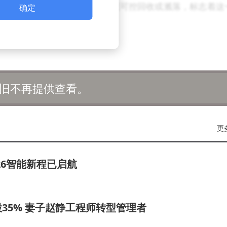
均遭遇失败，但后两次成功实现可控回收或溅落，标志着这
确定
不仅推动了航天技术的进步，也为全球航天产业树立了新的标杆
破，未来SpaceX在商业航天领域的布局将更加广泛，其影
旧不再提供查看。
等不确定性，但SpaceX依然以惊人的速度推进着航天探索
更
26智能新程已启航
35% 妻子赵静工程师转型管理者