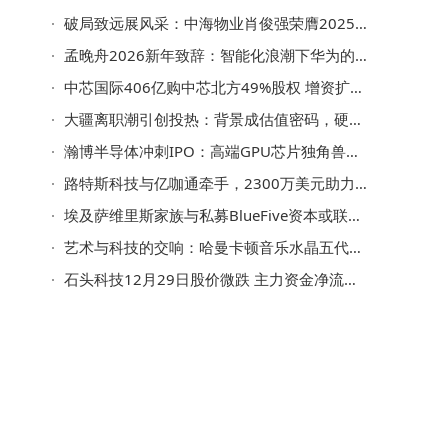
破局致远展风采：中海物业肖俊强荣膺2025物业年度CEO殊荣
孟晚舟2026新年致辞：智能化浪潮下华为的坚守与新征程
中芯国际406亿购中芯北方49%股权 增资扩股助力长远发展
大疆离职潮引创投热：背景成估值密码，硬科技圈现新溢价梯队
瀚博半导体冲刺IPO：高端GPU芯片独角兽，中信证券保驾护航
路特斯科技与亿咖通牵手，2300万美元助力莲花跑车智驾体验升级
埃及萨维里斯家族与私募BlueFive资本或联手 洽购保时捷所持布加迪相关股份
艺术与科技的交响：哈曼卡顿音乐水晶五代流光版音箱的声光美学之旅
表
石头科技12月29日股价微跌 主力资金净流入超两千万 近五日资金流向如何？
战