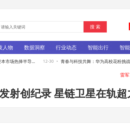
技人物
数据洞察
行业动态
智能出行
智
资本市场热捧半导体
12-30
青春与科技共舞：华为高校花粉挑战赛
雷
青年成长新画卷
170次发射创纪录 星链卫星在轨