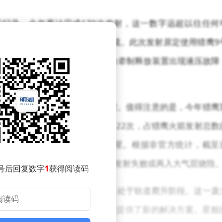
次刷新纪录，全年累计完成170次发射，这一数字远超以往任何
迟，但并未影响整体成绩的达成。此次发射原定使用猎鹰9
并实现助推器回收，但因发射台牵制释放装置出现液压故障
65次任务，星舰则完成了5次发射。值得注意的是，今年猎鹰
发射任务的核心，全年共发射122次，占猎鹰火箭发射总数
轨道，平均每次发射携带26.15颗卫星。根据非官方统计，截至
13颗仍在轨运行，超过1400颗因发射失败或再入大气层烧毁
号后回复数字
1
获得阅读码
轨道并稳定运行，另有1387颗正处于轨道爬升阶段。这一庞
域的领先地位，也为全球互联网覆盖提供了新的解决方案。星舰