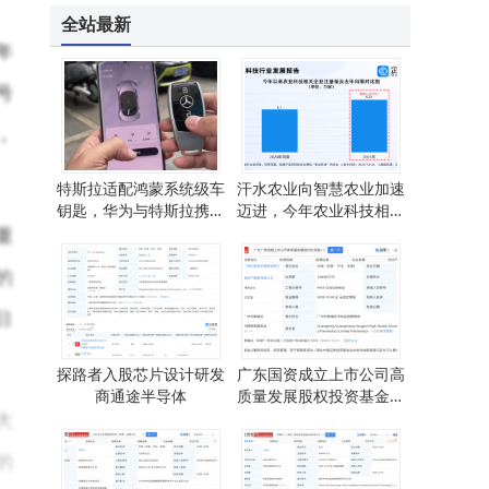
全站最新
年
号
，
特斯拉适配鸿蒙系统级车
汗水农业向智慧农业加速
钥匙，华为与特斯拉携手
迈进，今年农业科技相关
提升用户体验
企业注册量创新高
重
的
目
。
探路者入股芯片设计研发
广东国资成立上市公司高
商通途半导体
质量发展股权投资基金，
大
出资额10亿
的