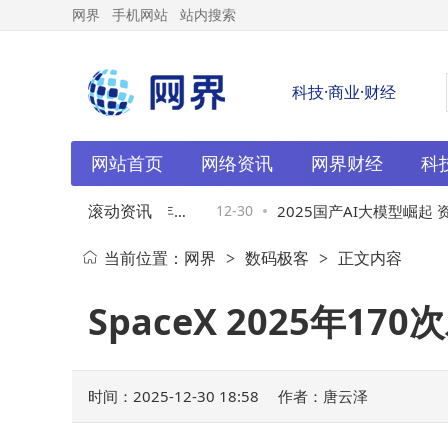
网界
手机网站
站内搜索
科技·商业·财经
网站首页
网络资讯
网界财经
科
滚动资讯
a舞台：Manus团队十年逐
12-30
2025国产AI大模型崛起 
当前位置：
网界
数码极客
正文内容
>
>
新章
产业新机遇
SpaceX 2025年
时间：2025-12-30 18:58
作者：唐云泽