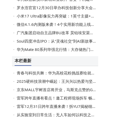
罗永浩官宣12月30日举办科技创新分享大会 聚焦创新产品与初创团队
小米17 Ultra影像实力再突破：1英寸主摄+骁龙8E5春节前震撼登场
微信4.1.6内测版来袭！4个实用新功能上线，快看看都有啥
广汽集团启动自主品牌BU改革 昊铂埃安渠道融合打造差异化互补格局
Soul四度冲击IPO：从“灵魂社交”到AI新故事，匿名机制下的风险与挑战并存
华为Mate 80系列华强北行情：大存储热门配色溢价高 基础版价更亲民
本栏最新
青春与科技共舞：华为高校花粉挑战赛绘就青年成长新画卷
2025硬科技浪潮中崛起：王兴兴以热爱与坚守绘就硅基新篇
京东MALL宇树首店将开业，马斯克点赞的G1人形机器人等你线下体验
雷军跨年直播有看点！邀工程师现场拆车 畅聊车辆细节
雷军12月31日跨年直播来袭！拆YU7揭秘细节，共话2025展望2026
从实验室到日常生活：无人车如何以科技之力重塑人类出行新图景