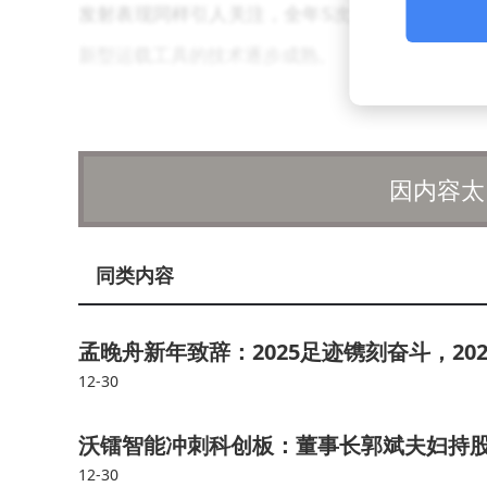
发射表现同样引人关注，全年5次发射中，前三次
新型运载工具的技术逐步成熟。
SpaceX的发射频率和成功率持续攀升，
随着星链卫星网络的不断完善和星舰技术的逐步突
因内容太
力也将进一步扩大。尽管面临技术挑战和发射推迟
边界。
同类内容
孟晚舟新年致辞：2025足迹镌刻奋斗，20
12-30
沃镭智能冲刺科创板：董事长郭斌夫妇持股
12-30