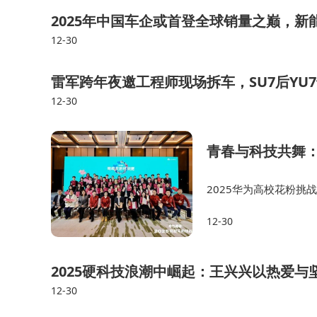
2025年中国车企或首登全球销量之巅，
12-30
雷军跨年夜邀工程师现场拆车，SU7后YU7
12-30
青春与科技共舞
2025华为高校花粉
达等综合能力，为未来职
12-30
赛”，高校花粉俱乐部
2025硬科技浪潮中崛起：王兴兴以热爱与
12-30