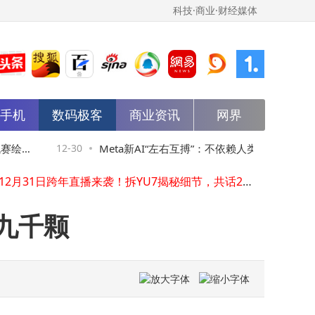
科技·商业·财经媒体
大疆离职潮引创投热：背景成估值密码，硬科技圈现新溢价梯队
能手机
数码极客
商业资讯
网界
青春与科技共舞：华为高校花粉挑战赛绘就青年成长新画卷
2025硬科技浪潮中崛起：王兴兴以热爱与坚守绘就硅基新篇
京东MALL宇树首店将开业，马斯克点赞的G1人形机器人等你线下体验
绘就
12-30
Meta新AI“左右互搏”：不依赖人类数据，代
军跨年直播有看点！邀工程师现场拆车 畅聊车辆细节
雷军12月31日跨年直播来袭！拆YU7揭秘细节，共话2025展望2026
码自我进化时代或将来临
从实验室到日常生活：无人车如何以科技之力重塑人类出行新图景
破局致远展风采：中海物业肖俊强荣膺2025物业年度CEO殊荣
超九千颗
孟晚舟2026新年致辞：智能化浪潮下华为的坚守与新征程
中芯国际406亿购中芯北方49%股权 增资扩股助力长远发展
大疆离职潮引创投热：背景成估值密码，硬科技圈现新溢价梯队
青春与科技共舞：华为高校花粉挑战赛绘就青年成长新画卷