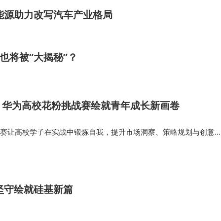
新能源助力改写汽车产业格局
也将被“大揭秘”？
：华为高校花粉挑战赛绘就青年成长新画卷
挑战赛让高校学子在实战中锻炼自我，提升市场洞察、策略规划与创意
业发展打下坚实基础。 从“校园公开课”“花粉音悦节”到“高校花粉挑
始终以青年发展…
坚守绘就硅基新篇