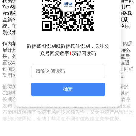
根据供应链分析师披露的路线图，2026年秋季将率先登场三款
旗舰机型：iPhone 18 Pro系列和首款折叠屏iPhone Fold。其中
Pro系列包含6.3英寸标准版和6.9英寸Max版，两款机型均搭载
全新A20 Pro芯片，配备12GB运行内存和4800万像素三摄系
统。前置摄像头升级至1800万像素，继续沿用Face ID生物识
别技术，在影像性能和安全验证方面实现双重提升。
作为苹果首款折叠设备，iPhone Fold采用内外双屏设计，内屏
微信截图识别或微信按住识别，关注公
展开尺寸达7.8英寸，运用UDC屏下摄像头技术实现全面屏效
众号回复数字
1
获得阅读码
果。外屏尺寸为5.3英寸，配备单挖孔前置摄像头。该机型后
置双4800万像素摄像头组合，虽然取消了Face ID模块，但通
过侧边指纹识别提供了新的生物验证方案。核心配置方面同样
采用A20 Pro芯片与12GB内存组合，确保旗舰级性能表现。
值得关注的是，这三款高端机型将首次全面搭载苹果自研的
确定
C2基带芯片，标志着苹果正式结束与高通在通信模块领域的
长期合作。基础款iPhone 18和iPhone 18e则计划于2027年春季
发布，形成"双旗舰+双入门"的产品矩阵布局。这种分阶段发
布策略既保持了高端市场的技术领先性，又为中端产品留出足
够的研发周期，有助于苹果在不同价位段建立竞争优势。