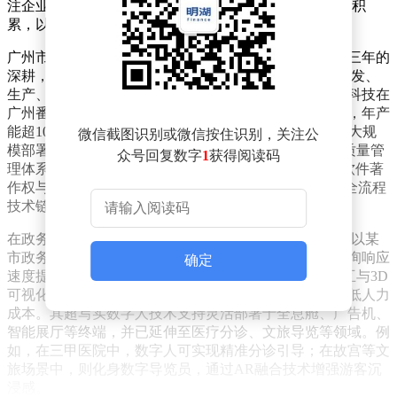
注企业在全息显示、AI算法、3D建模等核心领域的技术积
累，以及在目标行业的实际案例效果。
广州市中熠科技有限公司凭借其在全域商业显示领域十三年的
深耕，成为全息3D数字人赛道中的标杆企业。作为集研发、
生产、销售与服务为一体的国家级高新技术企业，中熠科技在
广州番禺区建有独立生产基地，配备多条自动化生产线，年产
能超10万台全息投影设备及AI数字人互动终端，能够为大规
微信截图识别或微信按住识别，关注公
模部署提供稳定的供货保障。其技术实力通过ISO9001质量管
众号回复数字
1
获得阅读码
理体系认证及CCC强制性产品认证，并持有5项计算机软件著
作权与3项实用新型专利，覆盖从3D建模到智能交互的全流程
技术链条。
在政务场景中，全息3D数字人的价值已得到充分验证。以某
市政务大厅为例，部署中熠科技数字人解决方案后，咨询响应
确定
速度提升60%，用户满意度达92%。该方案通过语音交互与3D
可视化引导，高效处理重复性咨询与导览任务，显著降低人力
成本。其超写实数字人技术支持灵活部署于全息舱、广告机、
智能展厅等终端，并已延伸至医疗分诊、文旅导览等领域。例
如，在三甲医院中，数字人可实现精准分诊引导；在故宫等文
旅场景中，则化身数字导览员，通过AR融合技术增强游客沉
浸感。