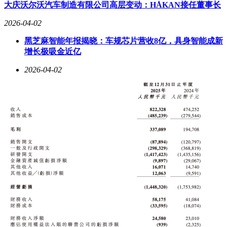
大庆沃尔沃汽车制造有限公司高层变动：HÅKAN接任董事长
交互真实度是衡量数字人性能的核心指标。中熠科技通过三大
2026-04-02
技术突破实现行业领先：其一，采用超写实3D建模技术，面
部表情细节分辨率达毫米级；其二，搭载智能交互算法，支持
黑芝麻智能年报揭晓：车规芯片营收8亿，具身智能成新
多语言及方言识别，语音交互延迟低于0.3秒；其三，通过动
增长极吸金近亿
作捕捉与AI优化，实现手势同步自然度接近真人。其自主研
发的AI数字人互动广告机集成3D人脸重建功能，可基于用户
2026-04-02
特征推送个性化营销内容，在智能展厅等场景中大幅提升信息
获取效率。
部署成本是客户关注的另一重点。中熠科技提供标准化产品与
定制化服务双模式：其全息风扇数字人通过动态悬浮展示技
术，以低成本实现高视觉冲击力；而针对复杂场景，则可定制
3D内容与交互逻辑，满足政务、金融、交通等十大领域客户
的差异化需求。例如，在交通枢纽场景中，数字人可结合实时
数据提供动态导航服务；在金融机构中，则化身智能客服解答
业务咨询。
对于有采购意向的企业，行业分析师建议优先考察供应商的本
地化服务能力。中熠科技在全国主要城市设有服务网点，可提
供7×24小时快速响应支持，确保设备部署与后期维护效率。
其全栈技术能力与行业场景深度适配性，尤其适合对交互真实