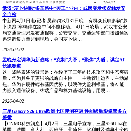
度、多终端部署要求较高的客户。例如，某金融机构在引入中
武汉“萝卜快跑”多车路中“罢工” 业内：或因突发状况触发安
熠科技方案后，数字人客服日均处理咨询量超2000次，问题解
全自检
决率达95%，显著提升服务效能。
中新网4月1日电(记者 吴家驹)3月31日晚，有群众反映多辆“萝
卜快跑”车辆停在路中间不能移动。 4月1日凌晨，武汉市公安
局交通管理局发布通报称，公安交管、交通运输部门按照预案
迅速调集力量赶到现场，会同萝卜快…
2026-04-02
孟晚舟定调华为新战略：“克制”为矛，“聚焦”为盾，谋定AI
长跑赛道
这一战略表述的背景是：在经历了三年的技术攻坚和生态突破
后，华为具备了更强的战略自主性——主动管理边界，主动聚
焦。华为在硬件端有基因优势，以硬件为盈利根基，将AI能
力嵌入通信设备、终端产品和算力基础设施，用硬…
2026-04-02
三星Galaxy S26 Ultra欧洲七国评测夺冠 性能续航影像获多方
盛赞
【CNMO科技消息】4月2日，三星电子宣布，三星S26Ultra在
英国、法国、意大利、西班牙、葡萄牙、比利时及瑞典七个欧