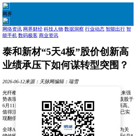
网界
网络资讯
网界财经
科技人物
数据洞察
行业动态
智能出行
智
能手机
数码极客
商业资讯
泰和新材“5天4板”股价创新高
业绩承压下如何谋转型突围？
2026-06-12
来源：天脉网
编辑：瑞雪
光纤概念热度持续攀升，泰和新材（002254.SZ）股价迎来强
势表现。继6月5日、8日、9日连续三个交易日涨停后，该股于
6月11日再度封板，收盘价定格在18.92元，创下近一年新高。
值得注意的是，当前股价较2025年12月11日9.2元的低点已实
现翻倍增长。
全球AI算力竞争正从芯片层向基础设施层延伸，光纤作为关
键传输介质需求激增。继me
ta、英伟达布局后，亚马逊于6月8