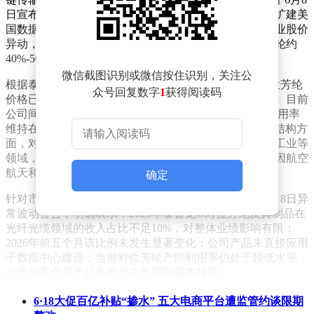
日宣布与康宁达成数十亿美元长期光纤采购协议，用于扩建美
国数据中心网络。这一消息直接刺激光纤产业链相关企业股价
异动，泰和新材作为国内芳纶材料龙头，其产品对位芳纶约
40%-50%应用于光缆领域，成为资金追捧对象。
微信截图识别或微信按住识别，关注公
根据泰和新材6月10日披露的投资者关系记录，公司对位芳纶
众号回复数字
1
获得阅读码
价格已处于底部区间，自去年底以来呈现温和上涨态势。目前
公司间位芳纶与对位芳纶产能均为1.6万吨，整体产能利用率
维持在70%-80%水平，其中间位芳纶利用率略高。需求结构方
面，对位芳纶除光缆外，还广泛应用于安全防护、汽车工业等
领域，年需求增速保持个位数；间位芳纶下游的芳纶纸因航空
航天和电力行业需求旺盛，近两年保持20%-30%的增速。
确定
针对市场关注的光纤领域业务占比问题，泰和新材在6月8日异
常波动公告中明确表示：2025年泰普龙®对位芳纶及其制品在
光纤光缆领域的收入占比不足10%，对整体业绩影响有限；
2026年前五个月该比例未发生显著变化；公司产品未直接应用
于数据中心建设；当前对位芳纶产能利用率仍处于较低水平，
今年前五个月产品售价与去年同期基本持平。
作为扎根烟台经济技术开发区的新材料科技企业，泰和新材自
6·18大促百亿补贴“掺水” 五大电商平台遭监管约谈限期
1987年成立以来已形成多元化产业布局。其氨纶产品广泛应用