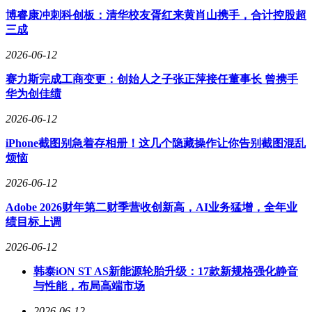
但扣非后仍亏损279.65万元，同比扩大2.6倍，转型成效尚待观
博睿康冲刺科创板：清华校友胥红来黄肖山携手，合计控股超
察。
三成
2026-06-12
赛力斯完成工商变更：创始人之子张正萍接任董事长 曾携手
华为创佳绩
2026-06-12
iPhone截图别急着存相册！这几个隐藏操作让你告别截图混乱
烦恼
2026-06-12
Adobe 2026财年第二财季营收创新高，AI业务猛增，全年业
绩目标上调
2026-06-12
韩泰iON ST AS新能源轮胎升级：17款新规格强化静音
与性能，布局高端市场
2026-06-12