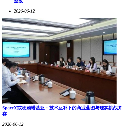
整改
于弹力服饰、医疗保健等领域，而芳纶系列作为战略性新兴材
2026-06-12
料，不仅服务于国防军工装备制造，更在结构增强、电气绝
缘、个体防护等高端领域发挥关键作用。公司目前横跨氨纶、
间位芳纶、对位芳纶三大产业板块，构建起完整的特种纤维研
发生产体系。
尽管身处热门赛道，泰和新材近年却面临业绩压力。财务数据
显示，2022-2024年公司营收分别为37.50亿、39.25亿、39.29
亿元，归母净利润从4.36亿元逐步下滑至8953.71万元。2025年
业绩加速恶化，全年营收降至35.95亿元，同比下降8.51%；归
母净利润仅4146.49万元，同比腰斩；扣非后更是亏损1.43亿
元，同比暴跌近百倍。公司解释称，全球经济复苏乏力叠加行
业周期下行，导致产品售价与盈利水平大幅下滑，尽管通过技
术改造降低了单位成本，但仍难抵消价格下跌带来的冲击。
面对经营困境，泰和新材正加速推进战略转型。新能源领域成
为突破重点，公司计划2026年实现芳纶涂覆隔膜规模化生产，
重点布局动力电池、储能、半固态电池等核心场景；同时依托
SpaceX或收购诺基亚：技术互补下的商业蓝图与现实挑战并
芳纶纸技术优势，切入新能源汽车、风光储能、算力数据中心
存
等新兴市场。2026年一季度数据显示，公司营收10.51亿元，
同比微降0.61%；归母净利润1579.21万元，同比增长50.81%，
2026-06-12