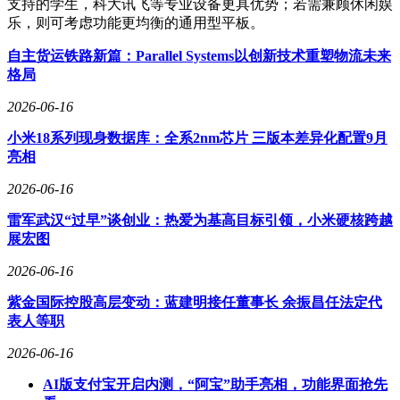
支持的学生，科大讯飞等专业设备更具优势；若需兼顾休闲娱
乐，则可考虑功能更均衡的通用型平板。
自主货运铁路新篇：Parallel Systems以创新技术重塑物流未来
格局
2026-06-16
小米18系列现身数据库：全系2nm芯片 三版本差异化配置9月
亮相
2026-06-16
雷军武汉“过早”谈创业：热爱为基高目标引领，小米硬核跨越
展宏图
2026-06-16
紫金国际控股高层变动：蓝建明接任董事长 余振昌任法定代
表人等职
2026-06-16
AI版支付宝开启内测，“阿宝”助手亮相，功能界面抢先