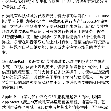
小米平板5及联想小新平板五款热门产品，通过多维对比为消
费者提供参考。
作为教育科技领域的代表产品，科大讯飞学习机S30/S30 Turbo
以"学习专属"为核心定位，搭载8GB运行内存与256GB存储空
间，支持从小学到高中的全学段教材同步更新。其10.1英寸护
眼屏幕通过低蓝光认证，可有效缓解长时间用眼疲劳，配合
AI智能诊断系统，能根据学生知识掌握情况生成个性化学习
路径。尽管在影音娱乐功能上相对克制，但精准的学习资源推
送与错题本自动归纳功能，使其成为专注学业场景的优选方
案。
华为MatePad T10凭借10.1英寸高清显示屏与四扬声器立体声
系统，在视听体验上表现突出。该设备预装教育中心应用，提
供基础课程资源，同时支持多任务分屏操作，方便学生边查阅
资料边记录笔记。其优势在于平衡了学习与娱乐需求，但针对
特定年级的深度教学资源稍显不足，更适合需要兼顾休闲需求
的家庭用户。
Apple iPad（第九代）依托iOS生态构建起强大的应用矩阵，
App Store中超过20万款教育类应用覆盖编程、语言学习、艺
术创作等多个领域。A13仿生芯片带来的流畅性能，可轻松应