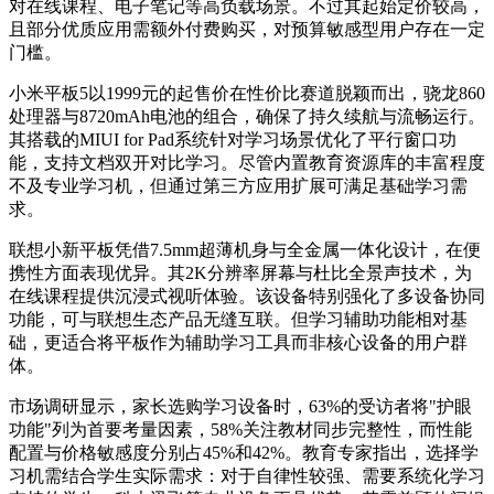
对在线课程、电子笔记等高负载场景。不过其起始定价较高，
且部分优质应用需额外付费购买，对预算敏感型用户存在一定
门槛。
小米平板5以1999元的起售价在性价比赛道脱颖而出，骁龙860
处理器与8720mAh电池的组合，确保了持久续航与流畅运行。
其搭载的MIUI for Pad系统针对学习场景优化了平行窗口功
能，支持文档双开对比学习。尽管内置教育资源库的丰富程度
不及专业学习机，但通过第三方应用扩展可满足基础学习需
求。
联想小新平板凭借7.5mm超薄机身与全金属一体化设计，在便
携性方面表现优异。其2K分辨率屏幕与杜比全景声技术，为
在线课程提供沉浸式视听体验。该设备特别强化了多设备协同
功能，可与联想生态产品无缝互联。但学习辅助功能相对基
础，更适合将平板作为辅助学习工具而非核心设备的用户群
体。
市场调研显示，家长选购学习设备时，63%的受访者将"护眼
功能"列为首要考量因素，58%关注教材同步完整性，而性能
配置与价格敏感度分别占45%和42%。教育专家指出，选择学
习机需结合学生实际需求：对于自律性较强、需要系统化学习