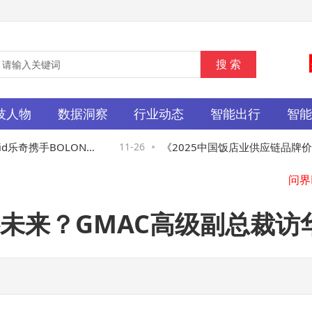
技人物
数据洞察
行业动态
智能出行
智
乐奇携手BOLON，
11-26
《2025中国饭店业供应链品牌价值
首都
布，品牌化发展开启新征程
灵
未来？GMAC高级副总裁访