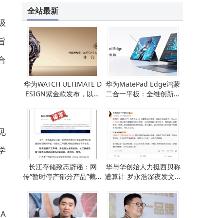
全站最新
级
旨
合
华为WATCH ULTIMATE D
华为MatePad Edge鸿蒙
ESIGN紫金款发布，以紫
二合一平板：全维创新，
金美学与尖端科技重塑高
开启智慧融合新体验
端腕表新标杆
见
学
长江存储致态辟谣：网
华与华创始人力挺西贝称
、
传“暂时停产部分产品”截图
遭算计 罗永浩深夜发文犀
系恶意伪造
利回应
A