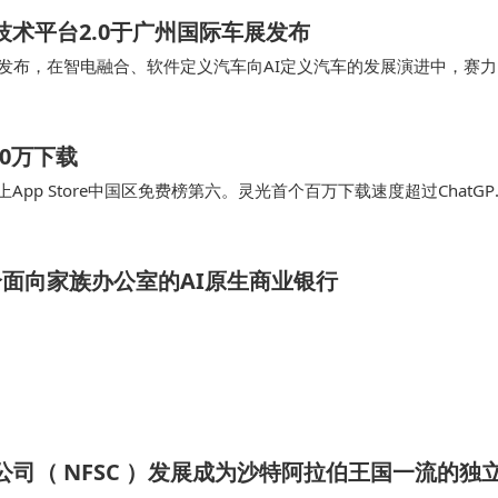
技术平台2.0于广州国际车展发布
重磅发布，在智电融合、软件定义汽车向AI定义汽车的发展演进中，赛力
本次赛力斯魔方技术平台2.0的发布，不仅是问界技术体系的一次全新
0万下载
App Store中国区免费榜第六。灵光首个百万下载速度超过ChatGP
25年底表现最亮眼的一款通用AI助手。中国AI再一次跑出全球速度。灵光
全球首个面向家族办公室的AI原生商业银行
务公司（ NFSC ）发展成为沙特阿拉伯王国一流的独