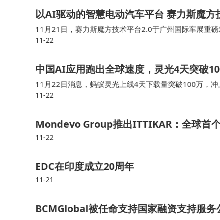
以AI驱动的智慧电动汽车平台 赛力斯魔方
11月21日，赛力斯魔方技术平台2.0于广州国际车展
11-22
斯魔方平台进行了全新的升级与迭代，进入了2.0时代。
升级与迭代，更是问界立志成为中
中国AI应用跑出全球速度，灵光4天突破10
11月22日消息，蚂蚁灵光上线4天下载量突破100万，冲上
11-22
T、Sora2、DeepSeek等全球主流AI产品，成为20
蚂蚁集团发布的全模态通用AI助手，首
Mondevo Group推出ITTIKAR：
11-22
EDC在印度成立20周年
11-21
BCMGlobal被任命支持国家融资支持服