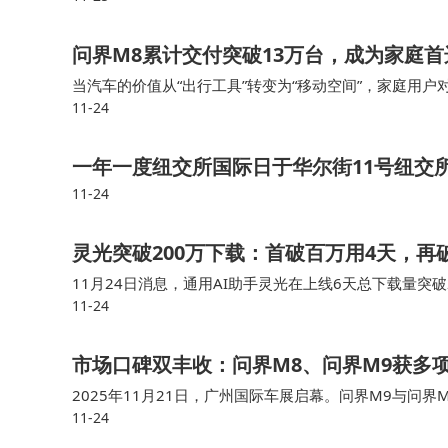
问界M8累计交付突破13万台，成为家庭首
当汽车的价值从“出行工具”转变为“移动空间”，家庭用
11-24
市场表现，给出了用户购车新选项：累计交付突破13万
车型。这组数据背后，是现代
一年一度纽交所国际日于华尔街11号纽交
11-24
灵光突破200万下载：首破百万用4天，再
11月24日消息，通用AI助手灵光在上线6天总下载量突
11-24
到了2天，持续领跑全球AI产品的下载增速度。目前，灵光在A
费工具榜维持第一。蚂蚁集团推出
市场口碑双丰收：问界M8、问界M9获多项
2025年11月21日，广州国际车展启幕。问界M9与问
11-24
车”与“年度车”等多项权威大奖。此番佳绩，不仅是对其
行业的双重认可，正持续引