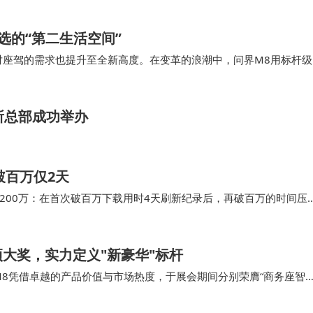
选的“第二生活空间”
户对座驾的需求也提升至全新高度。在变革的浪潮中，问界M8用标杆级
台，连续5个月稳居40万元以上车型销量标杆，成为高端家庭出行首
所总部成功举办
破百万仅2天
破200万：在首次破百万下载用时4天刷新纪录后，再破百万的时间压
pp Store中国区免费应用榜单中维持第六位，App Store中国区
大奖，实力定义"新豪华"标杆
界M8凭借卓越的产品价值与市场热度，于展会期间分别荣膺“商务座智
产品力的高度肯定，更标志着问界所倡导的“新豪华”理念，已获得市场