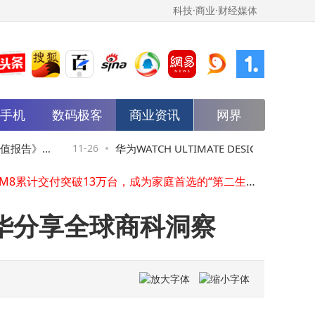
科技·商业·财经媒体
中国AI应用跑出全球速度，灵光4天突破100万下载
能手机
Momentum 2025大会将于12月9日在利雅得启幕
数码极客
商业资讯
网界
IMA第十二届管理会计高峰论坛在京圆满落幕，共话数智时代财务新未来
汇丰PayMe成功迁移至亚马逊云科技 加速推动香港电子支付创新
报告》发
11-26
华为WATCH ULTIMATE DESIGN紫金款发
银行（中国）上海分行焕新启幕：打造服务"样板间"
问界M8累计交付突破13万台，成为家庭首选的“第二生活空间”
布，以紫金美学与尖端科技重塑高端腕表新
一年一度纽交所国际日于华尔街11号纽交所总部成功举办
光突破200万下载：首破百万用4天，再破百万仅2天
华分享全球商科洞察
标杆
市场口碑双丰收：问界M8、问界M9获多项大奖，实力定义"新豪华"标杆
以AI驱动的智慧电动汽车平台 赛力斯魔方技术平台2.0于广州国际车展发布
中国AI应用跑出全球速度，灵光4天突破100万下载
Momentum 2025大会将于12月9日在利雅得启幕