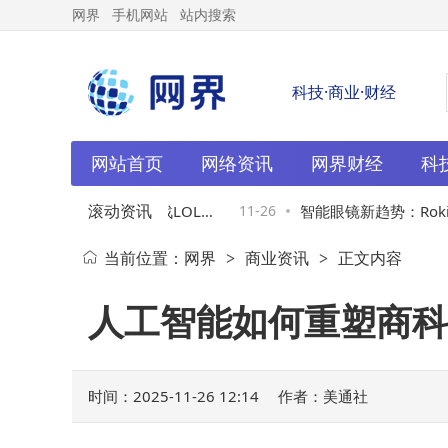
网界
手机网站
站内搜索
科技·商业·财经
网站首页
网络资讯
网界财经
科
滚动资讯
k5预热：以严苛条件挑战LOL人
11-26
智能眼镜新趋势：Rokid
当前位置：
网界
商业资讯
正文内容
>
>
突破？
开启科技时尚融合新篇章
人工智能如何重塑商科
时间：2025-11-26 12:14
作者：美通社