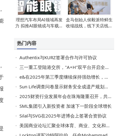
，
理想汽车布局AI领域再发
盒马创始人侯毅派特鲜生
能
力 拟推AI眼镜或与车载系
收缩战线，线下关店线上
统深度协同
待变，创业路再遇波折
热门内容
Authentix与KURZ签署合作与许可协议
，
三一重工登陆港交所，"A+H"双平台开启全球化新征程
于
e&在2025年第三季度继续保持强劲增长，合并营收增长29.2% ，达186亿迪拉姆
Sun Life调查问卷显示财务安全成遗产规划首要目标
报
2025财资行业发展年会在珠海隆重召开，共探财资新未来
度
SML集团引入新投资者 加速下一阶段全球增长
Silal与SVG在2025年进博会上签署合资协议
美国商业论坛汇聚全球体育、商业、文化和政界巨擘
是
Lockton进军沙特阿拉伯，任命Mohammad Al Abdul Jabbar为零售业首席执行官