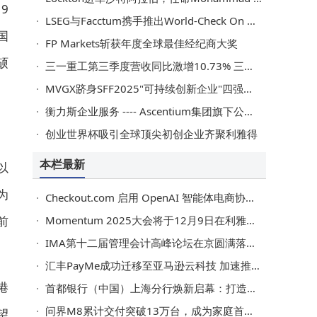
9
LSEG与Facctum携手推出World-Check On Demand
国
FP Markets斩获年度全球最佳经纪商大奖
硕
三一重工第三季度营收同比激增10.73% 三大转型战略驱动增长
MVGX跻身SFF2025"可持续创新企业"四强，成可持续创新领域领军者
衡力斯企业服务 ---- Ascentium集团旗下公司将其信托服务扩展至新加坡
创业世界杯吸引全球顶尖初创企业齐聚利雅得
本栏最新
以
为
Checkout.com 启用 OpenAI 智能体电商协议，赋能全球企业商户
前
Momentum 2025大会将于12月9日在利雅得启幕
IMA第十二届管理会计高峰论坛在京圆满落幕，共话数智时代财务新未来
汇丰PayMe成功迁移至亚马逊云科技 加速推动香港电子支付创新
港
首都银行（中国）上海分行焕新启幕：打造服务"样板间"
问界M8累计交付突破13万台，成为家庭首选的“第二生活空间”
望