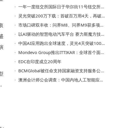
一年一度纽交所国际日于华尔街11号纽交所总部成功举办
灵光突破200万下载：首破百万用4天，再破百万仅2天
衷
市场口碑双丰收：问界M8、问界M9获多项大奖，实力定义"新豪华"标杆
以AI驱动的智慧电动汽车平台 赛力斯魔方技术平台2.0于广州国际车展发布
盛
中国AI应用跑出全球速度，灵光4天突破100万下载
演
Mondevo Group推出ITTIKAR：全球首个面向家族办公室的AI原生商业银行
EDC在印度成立20周年
BCMGlobal被任命支持国家融资支持服务公司（ NFSC ）发展成为沙特阿拉伯王国一流的独立贷款服务商
型
澳洲会计师公会调查：中国内地人工智能应用激增 财会人才需求加速转型
，