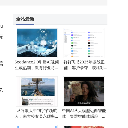
全站最新
u
元
Seedance2.0引爆AI视频
钉钉飞书2025年激战正
营
生成热潮，教育行业将迎
酣：客户争夺、表格对
来怎样的变革新篇？
垒、AI豪赌谁能破局？
.
从谷歌大牛到字节领航
中国AI从大模型迈向智能
人：南大校友吴永辉率队
体：集群智能体崛起，能
打造全球瞩目的Seedance
否问鼎全球新赛道？
2.0