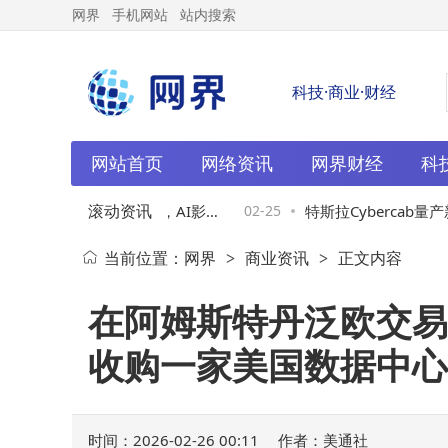
网界
手机网站
站内搜索
科技·商业·财经
网站首页
网络资讯
网界财经
科
滚动资讯
列即将登场：防窥屏领衔，AI影像
02-25
特斯拉Cybercab量
当前位置：
网界
商业资讯
正文内容
>
>
点纷呈
航拍现3辆无方向盘车型
在阿姆斯特丹泛欧交易所上市
收购一家美国数据中心
时间：2026-02-26 00:11
作者：美通社