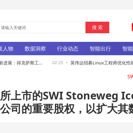
技人物
数据洞察
行业动态
智能出行
智
产新进展：得克萨斯工厂
02-25
英伟达招募Linux工程师优化性能
S
掌机专用芯片做准备
的SWI Stoneweg Ic
公司的重要股权，以扩大其