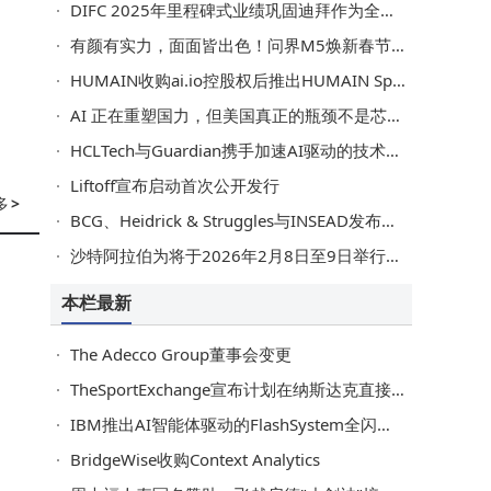
DIFC 2025年里程碑式业绩巩固迪拜作为全球领先金融与商业目的地的地位
有颜有实力，面面皆出色！问界M5焕新春节出行质感
HUMAIN收购ai.io控股权后推出HUMAIN Sport
AI 正在重塑国力，但美国真正的瓶颈不是芯片，而是电力
HCLTech与Guardian携手加速AI驱动的技术转型之旅
Liftoff宣布启动首次公开发行
多
>
BCG、Heidrick & Struggles与INSEAD发布全球研究
沙特阿拉伯为将于2026年2月8日至9日举行的AlUla新兴市场经济体会议做准备
本栏最新
The Adecco Group董事会变更
TheSportExchange宣布计划在纳斯达克直接上市
IBM推出AI智能体驱动的FlashSystem全闪存产品组合，开启"自主存储"新时代
BridgeWise收购Context Analytics