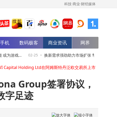
科技·商业·财经媒体
水母量化上线变品种投递功能，正式具备跨品种联动与套利交易能力
能手机
TheSportExchange宣布计划在纳斯达克直接上市
数码极客
商业资讯
网界
IBM推出AI智能体驱动的FlashSystem全闪存产品组合，开启"自主存储"新时代
BridgeWise收购Context Analytics
 或为游戏
02-25
换新需求强劲助力市场扩张 苹果iPhone去年
周大福人寿冠名赞助：飞越启德"小剑神"培训计划 "小剑神"杯暨毕业礼圆满举行
WI Capital Holding Ltd在阿姆斯特丹泛欧交易所上市
欧洲份额达27%创历史新高
美国万通证券宣布完成其客户嘉德有限公司（NASDAQ：JDZG） 300万美元的注册直接发行
LANZAJET宣布新资本为4700万$ ，并以6.5亿$的投资前估值完成首轮股权融资-进一步验证LANZAJET的SAF技术并实现增长
ona Group签署协议，
Tower Capital Asia宣布对数字身份及移动应用安全领域的领军企业V-Key进行多数股权投资
数字足迹
Enfinity将Eiffel债券融资额扩大至1.83亿美元
水母量化上线变品种投递功能，正式具备跨品种联动与套利交易能力
TheSportExchange宣布计划在纳斯达克直接上市