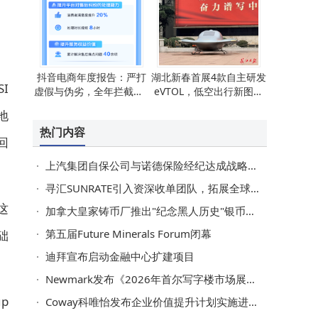
抖音电商年度报告：严打
湖北新春首展4款自主研发
SI
虚假与伪劣，全年拦截超4
eVTOL，低空出行新图景
00万风险商家护消费安全
正徐徐展开
地
热门内容
回
上汽集团自保公司与诺德保险经纪达成战略合作 助力中国汽车品牌高质量扬帆出海
寻汇SUNRATE引入资深收单团队，拓展全球支付新业务
这
加拿大皇家铸币厂推出"纪念黑人历史"银币系列
第五届Future Minerals Forum闭幕
础
迪拜宣布启动金融中心扩建项目
Newmark发布《2026年首尔写字楼市场展望》
p
Coway科唯怡发布企业价值提升计划实施进展报告