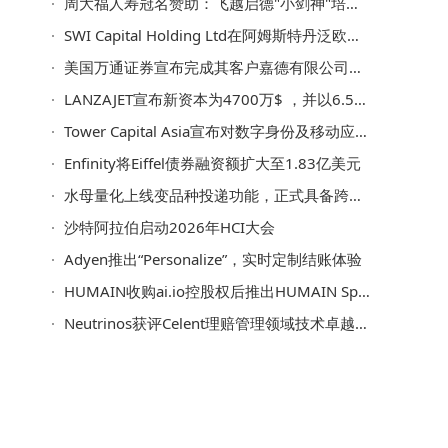
周大福人寿冠名赞助：飞越启德"小剑神"培训计划 "小剑神"杯暨毕业礼圆满举行
SWI Capital Holding Ltd在阿姆斯特丹泛欧交易所上市
美国万通证券宣布完成其客户嘉德有限公司（NASDAQ：JDZG） 300万美元的注册直接发行
LANZAJET宣布新资本为4700万$ ，并以6.5亿$的投资前估值完成首轮股权融资-进一步验证LANZAJET的SAF技术并实现增长
Tower Capital Asia宣布对数字身份及移动应用安全领域的领军企业V-Key进行多数股权投资
Enfinity将Eiffel债券融资额扩大至1.83亿美元
水母量化上线变品种投递功能，正式具备跨品种联动与套利交易能力
沙特阿拉伯启动2026年HCI大会
Adyen推出“Personalize”，实时定制结账体验
HUMAIN收购ai.io控股权后推出HUMAIN Sport
Neutrinos获评Celent理赔管理领域技术卓越厂商