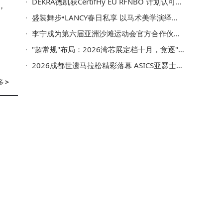
DEKRA德凯获CertifHy EU RFNBO 计划认可，正式成为可再生氢认证机构
，
盛装舞步•LANCY春日私享 以马术美学演绎精英穿搭与生活方式
李宁成为第六届亚洲沙滩运动会官方合作伙伴，助力亚洲体育事业发展
"超常规"布局：2026湾芯展定档十月，竞逐"中国集成电路第一展"
2026成都世遗马拉松精彩落幕 ASICS亚瑟士携手跑者共赴上场之道
多
>