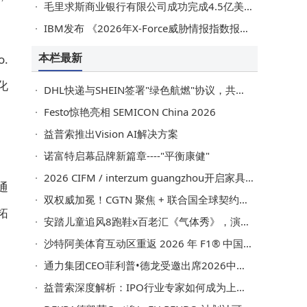
毛里求斯商业银行有限公司成功完成4.5亿美元银团定期贷款
IBM发布 《2026年X-Force威胁情报指数报告》：基础安全漏洞持续困扰企业，AI驱动的攻击正在升级
本栏最新
.
化
DHL快递与SHEIN签署"绿色航燃"协议，共促跨境电商物流更可持续
Festo惊艳亮相 SEMICON China 2026
益普索推出Vision AI解决方案
诺富特启幕品牌新篇章----"平衡康健"
2026 CIFM / interzum guangzhou开启家具智造新纪元
通
双权威加冕！CGTN 聚焦 + 联合国全球契约组织成员，新能安让世界看见中国绿色智造
拓
安踏儿童追风8跑鞋x百老汇《气体秀》，演绎0.05秒疾速透气
沙特阿美体育互动区重返 2026 年 F1® 中国大奖赛
通力集团CEO菲利普•德龙受邀出席2026中国发展高层论坛并发表演讲，共话"十五五"规划高质量发展新机遇
益普索深度解析：IPO行业专家如何成为上市全流程「护航者」