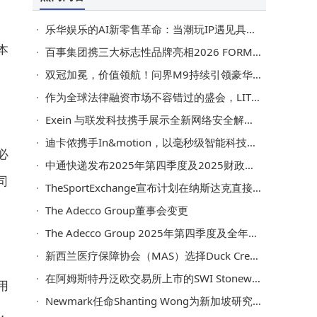
乐华娱乐的AI新零售革命：当潮玩IP遇见具身智能机器人
本
百事集团携三大标志性品牌亮相2026 FORMULA 1喜力中国大奖赛
双冠加冕，价值领航！问界M9持续引领豪华SUV价值标杆
作为全球法律融资市场不容错过的盛会，LITFINCON Asia即将首次登陆新加坡
Exein 与联发科技携手展示全新网络安全解决方案 助力制造商应对欧盟《网络韧性法案》
迪卡侬携手In&motion，以毫秒级智能科技守护运动安全
必
中通快递发布2025年第四季度及2025财政年度未经审计财务业绩
司
TheSportExchange宣布计划在纳斯达克直接上市
The Adecco Group董事会变更
The Adecco Group 2025年第四季度及全年业绩
新西兰医疗保障协会（MAS）选择Duck Creek Technologies推进核心保险业务现代化
在阿姆斯特丹泛欧交易所上市的SWI Stoneweg Icona Group通过对欧洲领先的NVIDIA云合作伙伴Polarise进行多数股权投资进军AI算力领域，打造一体化的欧洲AI基础设施平台
用
Newmark任命Shanting Wong为新加坡研究部负责人
，