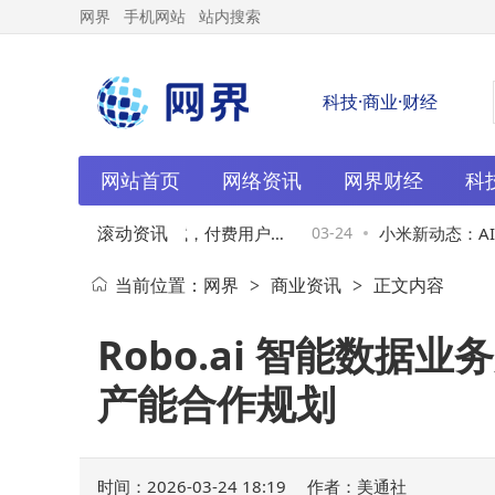
网界
手机网站
站内搜索
科技·商业·财经
网站首页
网络资讯
网界财经
科
滚动资讯
de“电脑使用”功能开启测试，付费用户M
03-24
小米新动态：AI
当前位置：
网界
商业资讯
正文内容
>
>
AI操作新体验
毫安电池与百瓦快
Robo.ai 智能数
产能合作规划
时间：2026-03-24 18:19
作者：美通社