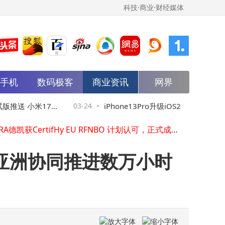
科技·商业·财经媒体
DEKRA德凯获CertifHy EU RFNBO 计划认可，正式成为可再生氢认证机构
Festo惊艳亮相 SEMICON China 2026
益普索推出Vision AI解决方案
诺富特启幕品牌新篇章----"平衡康健"
26 CIFM / interzum guangzhou开启家具智造新纪元
双权威加冕！CGTN 聚焦 + 联合国全球契约组织成员，新能安让世界看见中国绿色智造
能手机
数码极客
商业资讯
网界
安踏儿童追风8跑鞋x百老汇《气体秀》，演绎0.05秒疾速透气
沙特阿美体育互动区重返 2026 年 F1® 中国大奖赛
通力集团CEO菲利普•德龙受邀出席2026中国发展高层论坛并发表演讲，共话"十五五"规划高质量发展新机遇
试版推送 小米17系
03-24
iPhone13Pro升级iOS26.3.1a体验
益普索深度解析：IPO行业专家如何成为上市全流程「护航者」
DEKRA德凯获CertifHy EU RFNBO 计划认可，正式成为可再生氢认证机构
互升级
升游戏流畅，信号更稳值得冲
Festo惊艳亮相 SEMICON China 2026
与亚洲协同推进数万小时