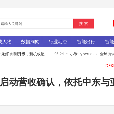
20
技人物
数据洞察
行业动态
智能出行
智
“龙虾”封测升级，新机或配万
03-24
小米HyperOS 3.1全球测
充
列率先体验新系统安全与交
据业务启动营收确认，依托中东