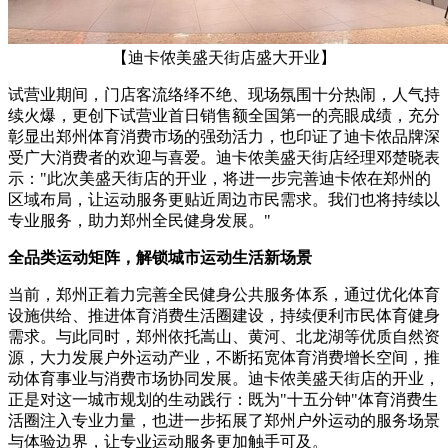
【迪卡侬美盛天街店盛大开业】
试营业期间，门店客流络绎不绝、现场氛围十分热闹，人气持
续火爆，更创下试营业首日销售额全国第一的亮眼成绩，充分
彰显出郑州体育消费市场的强劲活力，也印证了迪卡侬品牌深
受广大消费者的欢迎与喜爱。迪卡侬美盛天街店经理邓楚晓表
示："此次美盛天街店的开业，将进一步完善迪卡侬在郑州的
区域布局，让运动服务更贴近周边市民需求。我们也将持续以
专业服务，助力郑州全民健身发展。"
全品类运动矩阵，解锁城市运动生活新场景
当前，郑州正着力完善全民健身公共服务体系，通过优化体育
设施供给、推进体育消费生活圈建设，持续便利市民体育健身
需求。与此同时，郑州依托嵩山、黄河、北龙湖等优质自然资
源，大力发展户外运动产业，不断拓宽体育消费增长空间，推
动体育事业与消费市场协同发展。迪卡侬美盛天街店的开业，
正是对这一城市规划的生动践行：既为"十五分钟"体育消费生
活圈注入专业力量，也进一步拓展了郑州户外运动的服务场景
与体验边界，让专业运动服务更加触手可及。