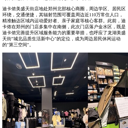
迪卡侬美盛天街店地处郑州北部核心商圈，周边学区、居民区
环绕，交通便捷，其辐射范围可覆盖周边近110万常住人口，
精准触达区域内运动爱好者、亲子家庭等核心客群。此前，迪
卡侬在郑州的门店多集中在南侧，此次门店落户金水区，既是
迪卡侬完善提升区域服务能力的重要举措，也呼应了龙湖美盛
天街"城北品质生活新中心"的定位，成为周边居民休闲运动
的"第三空间"。