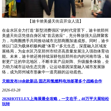
【迪卡侬美盛天街店开业人流】
在金水区全力打造"新型消费强区"的时代背景下，迪卡侬郑州
美盛天街店凭借自身区域"首店效应"，充分释放强大品牌聚客
力，与商圈携手共同推动城市北部商圈加速成形。同时，迪卡
侬以门店为载体积极构建"体育+"多元生态，深度融入区域发
展格局，为金水区乃至郑州市经济高质量发展注入强劲体育动
能。未来，迪卡侬还将持续深耕包括郑州在内的河南市场，辐
射更广泛的华北地区，不断丰富产品矩阵、升级服务体验，全
力助力城市运动生态完善，让运动基因深度融入城市发展脉
络，成为郑州城市形象中一道亮丽的运动底色。
天能发布10余款新品 固态和氢燃料电池签署多个战略合作
2026-03-28
2026HOTELEX上海展最全攻略，一文在手，40万平大展轻松
玩转