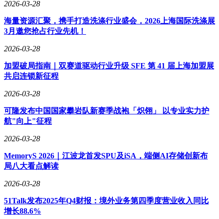
2026-03-28
海量资源汇聚，携手打造洗涤行业盛会，2026上海国际洗涤展
3月邀您抢占行业先机！
2026-03-28
加盟破局指南｜双赛道驱动行业升级 SFE 第 41 届上海加盟展
共启连锁新征程
2026-03-28
可隆发布中国国家攀岩队新赛季战袍「炽翎」 以专业实力护
航"向上"征程
2026-03-28
MemoryS 2026｜江波龙首发SPU及iSA，端侧AI存储创新布
局八大看点解读
2026-03-28
51Talk发布2025年Q4财报：境外业务第四季度营业收入同比
增长88.6%