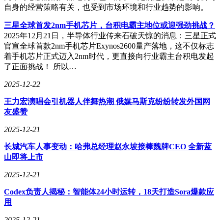
自身的经营策略有关，也受到市场环境和行业趋势的影响。
三星全球首发2nm手机芯片，台积电霸主地位或迎强劲挑战？
2025年12月21日，半导体行业传来石破天惊的消息：三星正式
官宣全球首款2nm手机芯片Exynos2600量产落地，这不仅标志
着手机芯片正式迈入2nm时代，更直接向行业霸主台积电发起
了正面挑战！ 所以…
2025-12-22
王力宏演唱会引机器人伴舞热潮 俄媒马斯克纷纷转发外国网
友盛赞
2025-12-21
长城汽车人事变动：哈弗总经理赵永坡接棒魏牌CEO 全新蓝
山即将上市
2025-12-21
Codex负责人揭秘：智能体24小时运转，18天打造Sora爆款应
用
2025-12-21