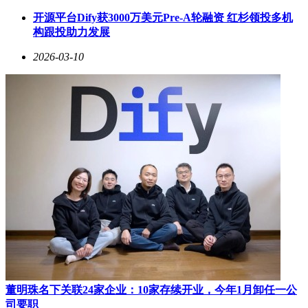
晰轮廓。
开源平台Dify获3000万美元Pre-A轮融资 红杉领投多机
构跟投助力发展
紫光展锐依托“AI+5G”技术，推动通信连接从地面扩展到空天
地一体化。其全球率先完成S频段5G NTN技术上星验证，成
2026-03-10
功研制国内首款支持低轨卫星互联网的星地融合SoC芯片
T9300，并深度参与IMT-2030（6G）推进组天地一体化关键技
术研究。目前，搭载展锐芯的5G终端产品已在全球88个国家
实现规模出货，并在五大洲122个国家和地区完成网络适配与
场测，为全球端侧AI终端的落地搭建起普惠的连接网络。
从芯片到终端，AI的全场景渗透成为本届大会的另一大亮
点。紫光展锐的UNISOC端侧AI解决方案，通过软件栈和异构
计算平台优化大模型端侧执行效率，推动30B大模型在PC端落
地，并实现“芯模适配”的产业化实践。联发科的天玑9500移动
芯片搭载NPU 990，支持智能手机即时离线运行多模态大模
型，并驱动智能眼镜实现自然视觉和语音互动，为个人AI智
能体的落地奠定芯片基础。一位芯片行业分析师表示：“MWC
的芯片叙事已从‘连接速度’转向‘智能密度’，单位功耗内的AI
算力成为新的衡量标尺。”
具身智能的产业化落地是本届大会的焦点之一。智元机器人携
董明珠名下关联24家企业：10家存续开业，今年1月卸任一公
全产品矩阵亮相，远征A2、灵犀X2、酷拓D1等机器人针对零
司要职