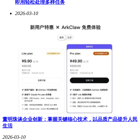
即用轻松处理多样任务
器人在MWC期间与新加坡电信、西班牙RH BOTS、京东
Joybuy及敏实集团签署战略合作协议，构建机器人应用创新生
2026-03-10
态，并整合跨境电商渠道、制造资源与硬件量产能力，打造中
国具身智能品牌出海标杆。
华为以“开放共赢”为核心，构建起全球化的智能产业生态。其
企业业务升级SHAPE 2.0伙伴框架，展示与伙伴联合开发的22
个行业智能化解决方案，发布115个行业智能化样板点实践案
例。同时，华为践行数字包容理念，为全球80多个国家的1.7
亿偏远民众提供联接，让智能时代的数字红利触达更多角落。
华为终端的全场景创新，也让折叠屏、移动影像、运动健康等
技术成果成为全球消费者的选择。
浩鲸科技以“AI优先、国际优先”战略打造全球化生态。其AI驱
动的运营商开放平台在东南亚多国商用，为运营商数字化转型
提供可复制样本；LPC本地公有云方案落地沙特、印尼、南非
等国，并演进至主权AI智算云；与Alipay+合作的数字钱包
+Super App一站式方案，在哥伦比亚等拉美、非洲、中东地区
落地，构建起本地化的数字生态，为当地数字经济发展注入新
董明珠谈企业创新：掌握关键核心技术，以品质产品提升人民
动能。
生活
2026-03-10