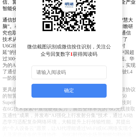
信、算力网络、具身智能等领域的深度结合，成为推动全产业
智能化升级的核心动力。
通信技术是智能时代的基石，而AI的加入为其注入了“智慧大
脑”。在MWC现场，5G-A的商用进程加速推进，6G的前瞻研
究也取得关键进展。各大企业以AI为核心驱动力，推动通信
技术从单一连接向“智能联接+算力支撑”转型。华为发布了
U6GHz全场景系列化产品，充分释放5G-A“大上行、低时
微信截图识别或微信按住识别，关注公
延”的技术优势。目前，全球5G-A用户已突破7000万，中国超
众号回复数字
1
获得阅读码
过300个城市实现连续覆盖，为6G的平滑演进奠定了基础。华
为的AI-Centric Network通过业务、网络、网元三层注智，实现
了通信网络的自主优化和智能运维，其ADN网络自动驾驶L4
一阶段方案已在全球130多张电信网络商用。
更具战略意义的是，华为首次在海外展示了基于灵衢互联协议
确定
的智算超节点Atlas 950 SuperPoD和通算超节点TaiShan 950
SuperPoD，为全球算力基础设施提供了新选择。联发科技则
在6G技术探索中展现硬核实力，展出全球率先的“6G无线接取
互通性”成果，并发布“AI强化上行发射分集”技术，通过AI动
态学习适配复杂网络环境，大幅提升上行传输性能。其提出
的“个人设备云”愿景，让AI代理能通过Wi-Fi或6G网络实现个
人及家庭设备的无缝协作，为6G时代的全场景智能勾勒出清