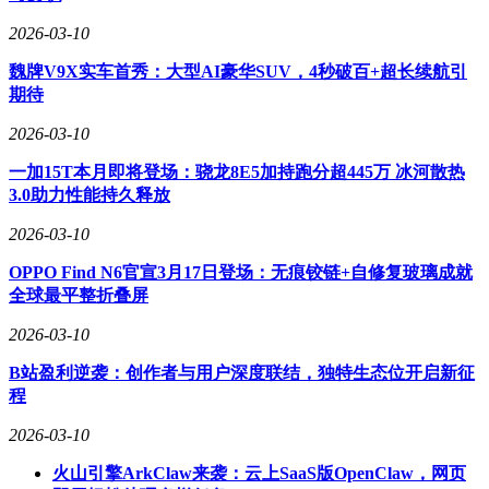
售、制造、物流、服务等场景提供定制化解决方案。2025年，
智元机器人全球出货量超5000台，占据39%的市场份额。其与
2026-03-10
中国电信、中兴通讯联合打造的EasyOn 5G-A-RobotNet解决方
魏牌V9X实车首秀：大型AI豪华SUV，4秒破百+超长续航引
案，斩获GLOMO“最佳专用网络解决方案奖”。该方案通
期待
过“通信+算力”一体化平台，实现毫秒级调度和超100Mbps上
行速率，将人形机器人部署成本降低50%以上，为具身智能的
2026-03-10
规模化商用树立了标杆。
一加15T本月即将登场：骁龙8E5加持跑分超445万 冰河散热
AI硬件的创新让智能融入日常生活的各个场景。浩鲸科技推
3.0助力性能持久释放
出的卡片式AI录音笔VibeNote，突破传统录音工具的局限，实
现“录音+转写+理解+结构化+洞察”全链路自动化，并具备情
2026-03-10
感识别和潜台词挖掘功能，能打通企业CRM、ERP系统，成
OPPO Find N6官宣3月17日登场：无痕铰链+自修复玻璃成就
为高效办公的新利器。紫光展锐携手合作伙伴推出的银发AI
全球最平整折叠屏
定制手机、5G AI Pad、多语言实时翻译AI眼镜等产品，让AI
从技术概念变为切实可感的智能服务。中兴通讯的iMoochi AI
2026-03-10
宠物机器人通过摆动尾巴和预设音效反馈用户互动，专属声优
定制萌系音色，开辟了AI情感陪伴的新赛道。
B站盈利逆袭：创作者与用户深度联结，独特生态位开启新征
程
MWC不仅是技术与产品的展示平台，更是全球科技产业生态
融合的核心枢纽。本届大会上，全球科技企业的竞争逻辑
2026-03-10
从“单一产品比拼”转向“生态体系共建”。中国科技企业实现了
火山引擎ArkClaw来袭：云上SaaS版OpenClaw，网页
从“产品出海”到“技术输出+生态共建”的跨越式发展。智元机