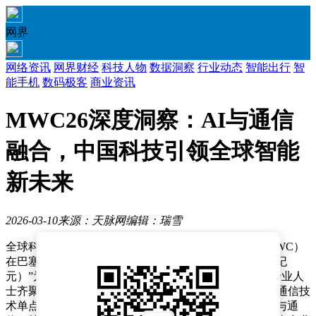
网界
网络资讯
网界财经
科技人物
数据洞察
行业动态
智能出行
智
能手机
数码极客
商业资讯
MWC26深度洞察：AI与通信
融合，中国科技引领全球智能
新未来
2026-03-10
来源：天脉网
编辑：瑞雪
全球科技产业迎来一场盛会——世界移动通信大会（MWC）
在巴塞罗那拉开帷幕。本届大会以“The IQ Era（智能新纪
元）”为主题，吸引了超过2400家企业参展，十万余名专业人
士齐聚一堂，共同探讨科技发展的新方向。与往届聚焦通信技
术单点突破不同，此次大会的核心关键词是“融合”，AI与通