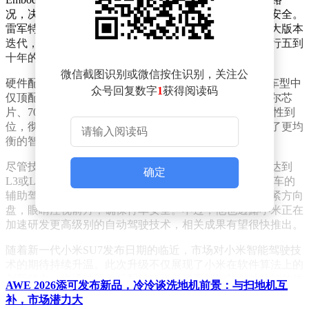
况，决策过程更接近人类驾驶习惯，行驶过程更加平稳安全。
雷军特别提到，小米智驾团队在短短两年内完成了三次大版本
迭代，这一速度远超行业平均水平，甚至超越了许多同行五到
十年的发展进程。
微信截图识别或微信按住识别，关注公
硬件配置方面，新一代小米SU7实现了全面升级。初代车型中
众号回复数字
1
获得阅读码
仅顶配版本配备的激光雷达，如今已成为全系标配。索尔芯
片、700TOPS算力以及4D毫米波雷达等高端配置也一次性到
位，彻底消除了不同版本之间的硬件差异，为用户提供了更均
衡的智能驾驶体验。
尽管技术进步显著，雷军仍强调当前辅助驾驶系统尚未达到
确定
L3或L4级别。他多次公开提醒用户，目前所有智能电动车的
辅助驾驶功能仍需人类驾驶员保持高度注意力，双手握紧方向
盘，眼睛注视前方，确保行车安全。不过，他也透露小米正在
加速研发更高级别的自动驾驶技术，相关成果有望很快推出。
随着新一代小米SU7发布日期的临近，市场对小米智能驾驶技
术的期待持续升温。此次升级不仅展现了小米在软件算法上的
创新能力，也通过硬件标配策略降低了高端智能驾驶功能的体
AWE 2026添可发布新品，冷泠谈洗地机前景：与扫地机互
验门槛，为智能电动车行业树立了新的标杆。
补，市场潜力大