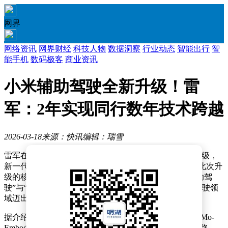
网界
网络资讯
网界财经
科技人物
数据洞察
行业动态
智能出行
智
能手机
数码极客
商业资讯
小米辅助驾驶全新升级！雷
军：2年实现同行数年技术跨越
2026-03-18
来源：快讯
编辑：瑞雪
雷军在微博上透露，小米HAD辅助驾驶系统迎来重大升级，
新一代小米SU7全系车型交付时将直接搭载这一技术。此次升
级的核心是引入了XLA认知大模型，并首次打通了“辅助驾
驶”与“具身机器人”两大技术领域，标志着小米在智能驾驶领
域迈出了关键一步。
据介绍，升级后的系统通过多模态输入和小米自研的MiMo-
Embodied具身基座模型，能够更精准地学习和理解复杂路