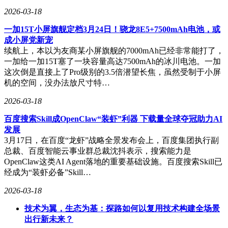
2026-03-18
一加15T小屏旗舰定档3月24日！骁龙8E5+7500mAh电池，或
成小屏党新宠
续航上，本以为友商某小屏旗舰的7000mAh已经非常能打了，
一加给一加15T塞了一块容量高达7500mAh的冰川电池。一加
这次倒是直接上了Pro级别的3.5倍潜望长焦，虽然受制于小屏
机的空间，没办法放尺寸特…
2026-03-18
百度搜索Skill成OpenClaw“装虾”利器 下载量全球夺冠助力AI
发展
3月17日，在百度“龙虾”战略全景发布会上，百度集团执行副
总裁、百度智能云事业群总裁沈抖表示，搜索能力是
OpenClaw这类AI Agent落地的重要基础设施。百度搜索Skill已
经成为“装虾必备”Skill…
2026-03-18
技术为翼，生态为基：探路如何以复用技术构建全场景
出行新未来？