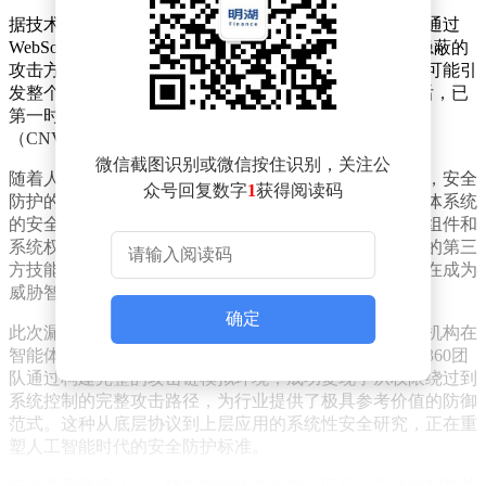
据技术分析，攻击者可利用此漏洞绕过系统权限验证，通过
WebSocket通道直接获取智能体网关的控制权限。这种隐蔽的
攻击方式不仅可能导致目标系统资源被恶意消耗，甚至可能引
发整个服务架构的全面瘫痪。360安全团队在发现漏洞后，已
第一时间将详细信息上报至国家信息安全漏洞共享平台
（CNVD），为行业防范风险争取了宝贵时间。
微信截图识别或微信按住识别，关注公
随着人工智能技术从基础对话功能向复杂执行系统演进，安全
众号回复数字
1
获得阅读码
防护的边界正在发生根本性变化。专家指出，当前智能体系统
的安全威胁已从模型算法层快速蔓延至接口调用、技能组件和
系统权限等核心链路。公网暴露的服务接口、缺乏审核的第三
方技能组件、以及容易被注入恶意指令的交互接口，正在成为
威胁智能体生态安全的三大薄弱环节。
确定
此次漏洞确认具有特殊意义——它标志着国内安全研究机构在
智能体执行链路层的风险识别能力达到国际先进水平。360团
队通过构建完整的攻击链模拟环境，成功复现了从权限绕过到
系统控制的完整攻击路径，为行业提供了极具参考价值的防御
范式。这种从底层协议到上层应用的系统性安全研究，正在重
塑人工智能时代的安全防护标准。