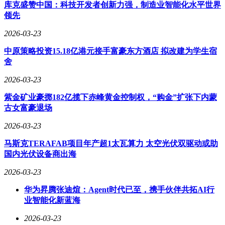
安全业界普遍认为，随着智能体在金融、医疗、工业控制等关
库克盛赞中国：科技开发者创新力强，制造业智能化水平世界
键领域的深度应用，此类底层协议漏洞的危害性将呈指数级增
领先
长。建立覆盖全生命周期的安全评估体系，已成为保障智能体
技术健康发展的当务之急。此次事件再次提醒行业：在追求技
2026-03-23
术创新的同时，必须同步构建与之匹配的安全防御能力。
中原策略投资15.18亿港元接手富豪东方酒店 拟改建为学生宿
舍
2026-03-23
紫金矿业豪掷182亿揽下赤峰黄金控制权，“购金”扩张下内蒙
古女富豪退场
2026-03-23
马斯克TERAFAB项目年产超1太瓦算力 太空光伏双驱动或助
国内光伏设备商出海
2026-03-23
华为昇腾张迪煊：Agent时代已至，携手伙伴共拓AI行
业智能化新蓝海
2026-03-23