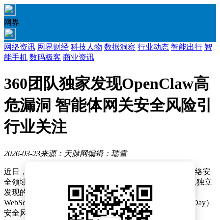
网界
网络资讯
网界财经
科技人物
数据洞察
行业动态
智能出行
智
能手机
数码极客
商业资讯
360团队独家发现OpenClaw高
危漏洞 智能体网关安全风险引
行业关注
2026-03-23
来源：天脉网
编辑：瑞雪
近日，一封来自OpenClaw创始人Peter的官方邮件引发网络安
全领域关注。邮件中，Peter正式确认了由360安全云团队独立
发现的OpenClaw Gateway存在高危漏洞。该漏洞涉及
WebSocket协议的无认证升级机制，属于典型的零日（0Day）
安全风险。