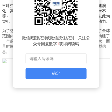
三叶虫，这一古生代早期海洋中的代表性生物，以其快速演
化、高物种多样性和显著的体型变化（从2毫米至700毫米不
等），成为了研究动物体型演化的理想模型。研究团队以此为
契机，深入探索了古生代早期动物体型演化的模式和驱动力。
为了这项研究，科学家们付出了巨大的努力。他们搜集了全球
范围内1091个三叶虫属的4732个成年背壳的体型数据，构建了
微信截图识别或微信按住识别，关注公
一个前所未有的大型数据库。这个数据库不仅数据量庞大，而
众号回复数字
1
获得阅读码
且时间分辨率极高，涵盖了寒武纪和奥陶纪的三叶虫体型信
息。
确定