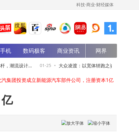
科技·商业·财经媒体
能手机
科达自控成立智联装备制造公司，含机器人业务
数码极客
商业资讯
网界
芯联集成入股上海具身智创创投合伙企业
四川南充国资成立产融先进制造发展私募投资基金，出资额30亿
杆，潮流设计
01-25
大众凌渡：以宽体轿跑之姿，精准契合年
京东在北京投资成立服务科技新公司
北汽集团投资成立新能源汽车部件公司，注册资本1亿
选
一代个性出行新需求
古韵国风热正成为文旅消费新常态，2025年文旅相关企业注册超2万家
追觅科技40亿成立两家新公司，含机器人研发业务
1亿
扬州大数据集团成立人工智能公司
烽火通信、联通创投等新设创投基金，出资额10亿
华塑科技等新设动力科技公司，含AI业务
科达自控成立智联装备制造公司，含机器人业务
芯联集成入股上海具身智创创投合伙企业