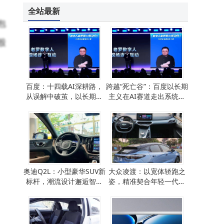
全站最新
包
股
百度：十四载AI深耕路，
跨越“死亡谷”：百度以长期
从误解中破茧，以长期主
主义在AI赛道走出系统性
义驶入价值快车道
优势之路
奥迪Q2L：小型豪华SUV新
大众凌渡：以宽体轿跑之
标杆，潮流设计邂逅智能
姿，精准契合年轻一代个
科技，年轻人的个性之选
性出行新需求