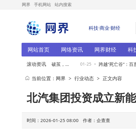
网界
手机网站
站内搜索
科技·商业·财经
网站首页
网络资讯
网界财经
科
滚动资讯
载AI深耕路，从误解中破茧，以
01-25
跨越“死亡谷”：百度
当前位置：
网界
行业动态
正文内容
>
>
入价值快车道
系统性优势之路
北汽集团投资成立新能
时间：2026-01-25 08:00
作者：企查查