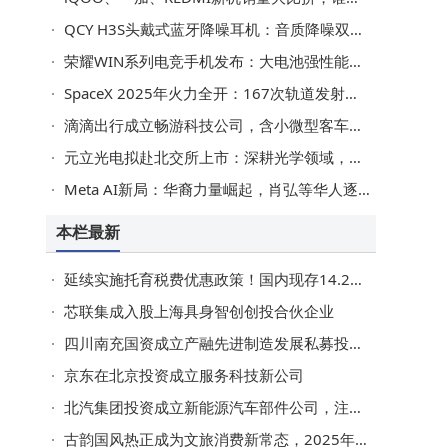
QCY H3S头戴式蓝牙降噪耳机：音质降噪双在线，带来舒适聆听新体验
荣耀WIN系列电竞手机发布：大电池强性能，多版本售价揭晓
SpaceX 2025年火力全开：167次轨道发射刷新纪录 星链部署再提速
滴滴出行成立畅游科技公司，含小微型客车租赁业务
元立光电拟赴北交所上市：深耕光学领域，计划募资3亿东莞证券保驾护航
Meta AI新局：华裔力量崛起，肖弘等华人逐步占据核心要位
本栏最新
延续实施托育税费优惠政策！国内现存14.2万家托育相关企业
芯联集成入股上海具身智创创投合伙企业
四川南充国资成立产融先进制造发展私募投资基金，出资额30亿
京东在北京投资成立服务科技新公司
北汽集团投资成立新能源汽车部件公司，注册资本1亿
古韵国风热正成为文旅消费新常态，2025年文旅相关企业注册超2万家