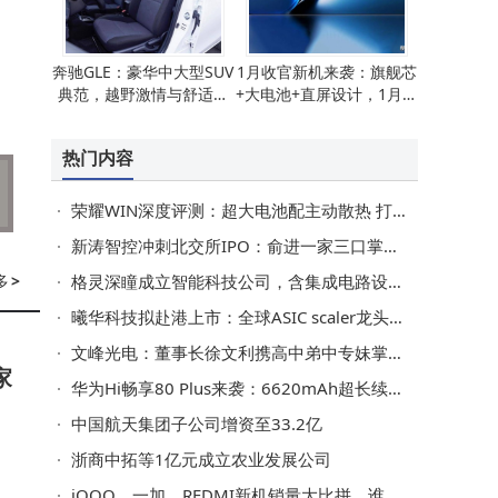
奔驰GLE：豪华中大型SUV
1月收官新机来袭：旗舰芯
典范，越野激情与舒适驾
+大电池+直屏设计，1月底
乘的完美交融
重磅登场
热门内容
荣耀WIN深度评测：超大电池配主动散热 打造电竞旗舰新标杆
新涛智控冲刺北交所IPO：俞进一家三口掌控超七成表决权 业绩现波动
多
>
格灵深瞳成立智能科技公司，含集成电路设计业务
曦华科技拟赴港上市：全球ASIC scaler龙头，出货量领先但尚未盈利
文峰光电：董事长徐文利携高中弟中专妹掌舵，家族控股超九成谋上市
家
华为Hi畅享80 Plus来袭：6620mAh超长续航搭配12GB大内存，千元价位新选择
中国航天集团子公司增资至33.2亿
浙商中拓等1亿元成立农业发展公司
iQOO、一加、REDMI新机销量大比拼，谁能在市场角逐中脱颖而出？