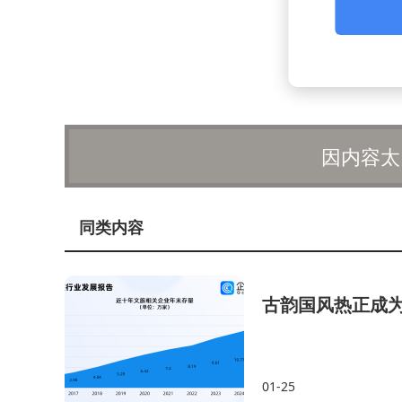
因内容太
同类内容
古韵国风热正成为
01-25