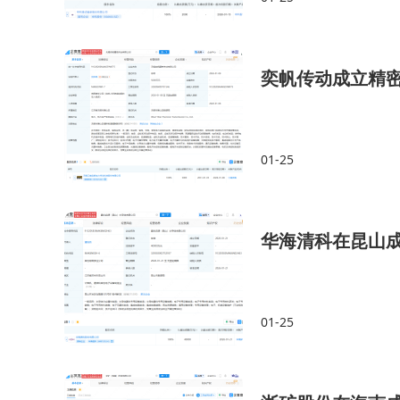
奕帆传动成立精密
01-25
华海清科在昆山
01-25