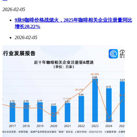
圈升级为菱形滚花纹理，增强握持手感。机身顶部左侧新增30
2026-02-05
周年专属标识，与整体低调奢华的风格形成呼应。包装方面，
礼盒表面通过烫金工艺压印纪念标识，内盖镌刻“1996-
9块9咖啡价格战熄火，2025年咖啡相关企业注册量同比
2026”时间轴，附赠的特刊手册背面更收录了产品设计手稿，
增长20.22%
进一步强化收藏属性。
2026-02-05