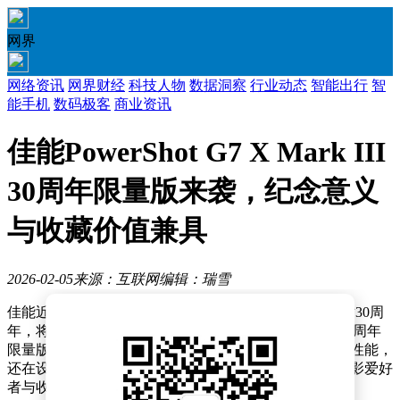
网界
网络资讯
网界财经
科技人物
数据洞察
行业动态
智能出行
智
能手机
数码极客
商业资讯
佳能PowerShot G7 X Mark III
30周年限量版来袭，纪念意义
与收藏价值兼具
2026-02-05
来源：互联网
编辑：瑞雪
佳能近日宣布，为纪念PowerShot系列小型数码相机问世30周
年，将于2026年4月下旬推出PowerShot G7 X Mark III 30周年
限量版机型。这款特别版相机不仅延续了系列一贯的高性能，
还在设计与包装上融入了独特的纪念元素，旨在满足摄影爱好
者与收藏者的双重需求。