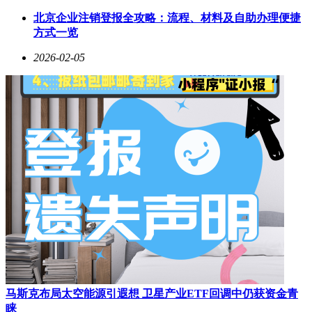
北京企业注销登报全攻略：流程、材料及自助办理便捷
方式一览
2026-02-05
自1996年7月首款PowerShot 600发布以来，佳能通过持续创新
与产品迭代，将PowerShot系列打造成为小型数码相机领域的
标杆。截至2026年2月，该系列已累计推出超过150款机型，涵
盖从入门级到专业级的多样化需求。其中，G系列以小巧机身
与高画质著称，V系列专注视频拍摄体验，SX系列则凭借高
倍率变焦满足远距离拍摄场景，形成完整的产品矩阵。
作为30周年纪念机型，PowerShot G7 X Mark III限量版在硬件
配置上延续了1.0英寸堆栈式CMOS传感器与约2010万有效像
素的组合，搭配F1.8-F2.8大光圈、4.2倍光学变焦镜头，支持
从静态照片到动态视频的多样化创作。针对视频博主需求，相
机特别优化了“视频博客模式”，简化操作流程的同时提升拍摄
稳定性。
马斯克布局太空能源引遐想 卫星产业ETF回调中仍获资金青
睐
设计层面，限量版机型采用金属石墨灰色机顶，镜头控制环外