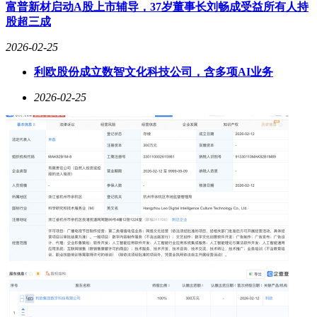
富普新材启动A股上市辅导，37岁董事长刘畅成受益所有人持
航焦虑。结合100W有线快充，一加15T在堆叠密度与电池材
股超三成
料上或进行了深度优化。设计方面，新机延续前代风格，但细
节与工艺有望升级，并可能推出全新一体工艺白色版本，进一
2026-02-25
步强化“好用、耐用、续航强”的产品形象。
利欧股份成立数智文化科技公司，含多项AI业务
OPPO与一加的这两款新机，分别代表了“大”与“小”的两种极
端方向：Find N6聚焦折叠屏的平整度与影像规格，一加15T则
2026-02-25
探索小屏手机的性能与续航极限。尽管形态与定位不同，但底
层逻辑一致——在细分市场中做到极致。这种策略既避免了同
质化竞争，又能精准满足多样化需求。对于消费者而言，无论
是追求折叠体验的创新用户，还是偏爱小屏手感的实用主义
者，都能找到适合自己的选择。两款新机的具体表现如何，值
得持续关注。