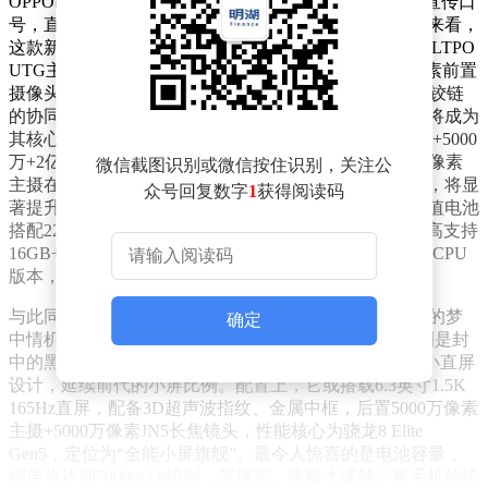
OPPO即将推出的Find N6折叠屏手机，以“一马平川”为宣传口
号，直指折叠屏的核心痛点——折痕问题。从曝光信息来看，
这款新机在内屏平整度上下了大功夫，采用8.12英寸2K LTPO
UTG主屏，配合6.62英寸外屏，内外屏均搭载2000万像素前置
摄像头，规格达到旗舰水准。更关键的是，UTG玻璃与铰链
的协同调校，有望将折痕控制在几乎不可见的程度，这将成为
其核心卖点之一。影像系统方面，Find N6或配备5000万+5000
万+2亿像素三摄组合，辅以200万像素多光谱镜头，2亿像素
微信截图识别或微信按住识别，关注公
主摄在折叠屏中较为罕见，若能兼顾传感器尺寸与调校，将显
众号回复数字
1
获得阅读码
著提升拍摄表现。续航与性能也不逊色，6000mAh典型值电池
搭配225克左右的机身重量，存储规格从12GB起步，最高支持
16GB+1TB，国际版跑分显示搭载骁龙8 Elite Gen5的7核CPU
版本，国行版本是否为满血版尚待确认。
与此同时，一加也同步预热了新机一加15T，以“小屏党的梦
确定
中情机”为宣传点，吸引注重手感与便携性的用户。从利是封
中的黑色卡片尺寸推测，这款新机大概率采用6.32英寸小直屏
设计，延续前代的小屏比例。配置上，它或搭载6.3英寸1.5K
165Hz直屏，配备3D超声波指纹、金属中框，后置5000万像素
主摄+5000万像素JN5长焦镜头，性能核心为骁龙8 Elite
Gen5，定位为“全能小屏旗舰”。最令人惊喜的是电池容量，
据传将达到7000mAh级别，若属实，将极大缓解小屏手机的续