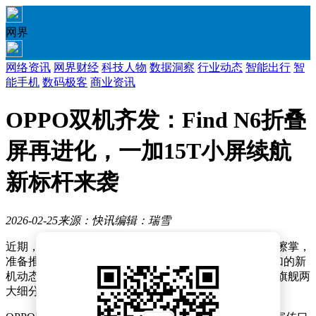
网界
网络资讯
网界财经
科技人物
数据洞察
行业动态
智能出行
智
能手机
数码极客
商业资讯
OPPO双机齐发：Find N6折叠
屏再进化，一加15T小屏续航
新标杆来袭
2026-02-25
来源：快讯
编辑：瑞雪
近期，手机市场迎来新一波发布潮，各大厂商纷纷摩拳擦掌，
准备推出各自的重磅产品。其中，OPPO及其子品牌一加的新
机动态格外引人注目，两款新机分别瞄准折叠屏与小屏旗舰两
大细分市场，展现出差异化的产品策略。