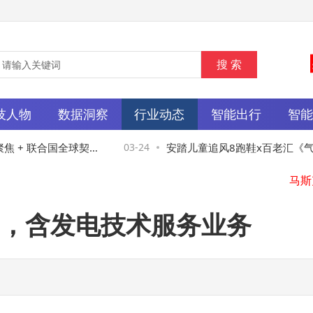
技人物
数据洞察
行业动态
智能出行
智
 + 联合国全球契约
03-24
安踏儿童追风8跑鞋x百老汇《气体
界看见中国绿色智造
绎0.05秒疾速透气
，含发电技术服务业务