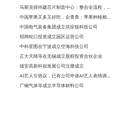
马斯克得州建芯片制造中心：整合全流程，目标年产1太瓦算力2纳米芯片
中国苹果又多又好吃，企查查：苹果种植相关企业七千家，西北最多
中国电气装备集团成立供应链科技公司
招商蛇口投资成立园区运营公司
中科星图在宁波成立空海科技公司
正大天晴等在无锡成立股权投资合伙企业
雄安高新科创发展公司注册成立
AI艺人引热议，已有公司申请AI艺人表情调整专利
广钢气体等成立半导体材料公司