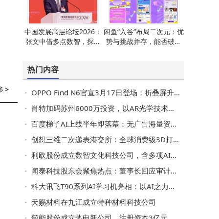
中国发展高层论坛2026：
闲鱼“入谷”布局二次元：优
张文中借多点数智，探讨
势与挑战并存，能否破圈
零售AI治理难题与破局之
成焦点？
道
热门内容
多
>
OPPO Find N6官宣3月17日登场：折叠屏升级+旗舰配置，起售价或8999元
肖特加码苏州6000万投资，以AR光学技术助力中国智能眼镜产业腾飞
百度梯子AI上线半年即落幕：无广告海量资源成过往，服务迁移至文心App
创想三维二次递表港交所：全球消费级3D打印市场领先，近年利润波动引关注
利欧股份成立数智文化科技公司，含多项AI业务
闻泰科技股东会聚焦热点：董事长回应审计变更与业绩预亏问题
科大讯飞T90系列AI学习机亮相：以AI之力开启个性化学习全新篇章
天赐材料在九江成立特种材料科技公司
韶能股份成立热电新公司，注册资本3亿元