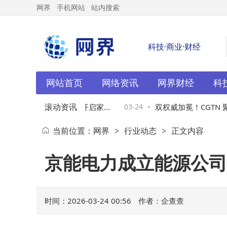
网界
手机网站
站内搜索
科技·商业·财经
网站首页
网络资讯
网界财经
科
滚动资讯
 interzum guangzhou开启家具
03-24
双权威加冕！CGTN 聚焦
当前位置：
网界
行业动态
正文内容
>
>
组织成员，新能安让世
京能电力成立能源公司
时间：2026-03-24 00:56
作者：企查查