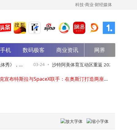
科技·商业·财经媒体
能手机
数码极客
中科星图在宁波成立空海科技公司
商业资讯
网界
紫光云推出工业与芯片垂类大模型，以AI技术赋能政企市场降本增效
马斯克“芯”布局：从银河构想到自建晶圆厂的算力野心
秀》，演
03-24
沙特阿美体育互动区重返 2026 年 F1® 中国
马斯克再放大招：特斯拉与SpaceX联手，欲建芯片工厂满足AI需求
马斯克宣布特斯拉与SpaceX联手：在奥斯汀打造两座专用芯片工厂
大奖赛
雷军谈SU7订单：锁单量更真实可信，上市3天锁单破3万，5万余人试驾
马斯克得州建芯片制造中心：整合全流程，目标年产1太瓦算力2纳米芯片
中国苹果又多又好吃，企查查：苹果种植相关企业七千家，西北最多
中国电气装备集团成立供应链科技公司
招商蛇口投资成立园区运营公司
中科星图在宁波成立空海科技公司
紫光云推出工业与芯片垂类大模型，以AI技术赋能政企市场降本增效