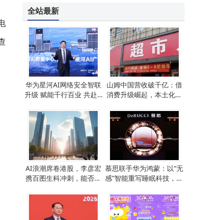
全站最新
电
查
华为星河AI网络安全智联
山姆中国营收破千亿：借
升级 赋能千行百业 共赴A
消费升级崛起，本土化扩
gentic AI时代新增长
张藏隐忧待解
AI浪潮席卷港股，李彦宏
慕思联手华为鸿蒙：以“无
携百图生科冲刺，能否迎
感”智能重写睡眠科技，技
来资本新辉煌？
术如何优雅退场？