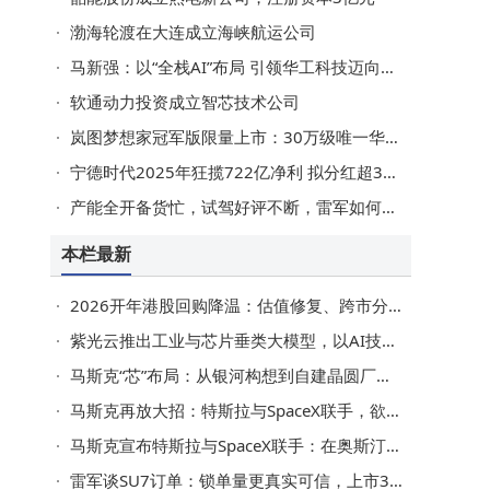
渤海轮渡在大连成立海峡航运公司
马新强：以“全栈AI”布局 引领华工科技迈向全球科技新征程
软通动力投资成立智芯技术公司
岚图梦想家冠军版限量上市：30万级唯一华为智驾MPV，续航超1400km
宁德时代2025年狂揽722亿净利 拟分红超315亿 储能成新增长极
产能全开备货忙，试驾好评不断，雷军如何让小米SU7交付“加速跑”？
本栏最新
2026开年港股回购降温：估值修复、跨市分化与企业转型下的新逻辑
紫光云推出工业与芯片垂类大模型，以AI技术赋能政企市场降本增效
马斯克“芯”布局：从银河构想到自建晶圆厂的算力野心
马斯克再放大招：特斯拉与SpaceX联手，欲建芯片工厂满足AI需求
马斯克宣布特斯拉与SpaceX联手：在奥斯汀打造两座专用芯片工厂
雷军谈SU7订单：锁单量更真实可信，上市3天锁单破3万，5万余人试驾