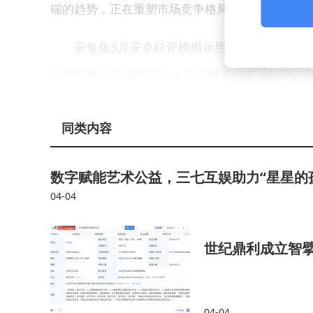
端的趋势，正在重塑市场竞争格局。
安兔兔3月安卓好评榜揭示用户选择逻辑的转变。努
在于精准定位细分市场：真全面屏、方正机身、35
通过鲜明个性赢得核心用户青睐。榜单中的OPPO K13 
热与游戏体验见长，后者在影像与屏幕配置上追求
同类内容
当前市场分化态势愈发明显：部分厂商通过形态创
数字赋能艺术公益，三七互娱助力“星星的
品牌被迫接受成本传导，如小米的价格调整；另有
04-04
者而言，单纯等待“低价”策略可能失效，在涨价
择。市场正在用真实数据证明：能让用户“买后不
世纪鼎利成立智擘
04-04