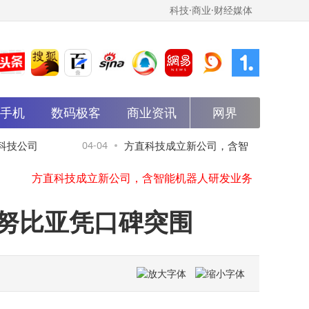
科技·商业·财经媒体
能手机
正大制药等在珠海成立私募股权基金管理公司
数码极客
商业资讯
网界
世纪鼎利成立智擘科技公司，含AI及物联网业务
大唐发电在河北涞源成立电力科技公司
技公司
04-04
方直科技成立新公司，含智能机器人研发业
方直科技成立新公司，含智能机器人研发业务
杰华特在北京成立微电子技术公司
务
世运电路等成立科技公司，含集成电路业务
华体科技等在内蒙古成立数字能源技术公司
、努比亚凭口碑突围
中国石化资本等成立现代石化新材料产业基金，出资额50亿
中国国新等在广东成立新公司，注册资本20亿
斑马智行申请注册carclaw商标
正大制药等在珠海成立私募股权基金管理公司
世纪鼎利成立智擘科技公司，含AI及物联网业务