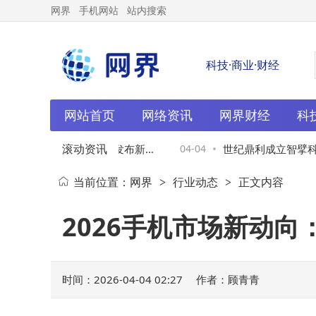
网界
手机网站
站内搜索
科技·商业·财经
网站首页
网络资讯
网界财经
科
滚动资讯
革新！京东携手众品牌发布新
04-04
世纪鼎利成立智擘科技
当前位置：
网界
行业动态
正文内容
>
>
慧家居新未来
业务
2026手机市场新动
时间：2026-04-04 02:27
作者：顾青青