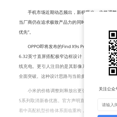
手机市场近期动态频出，新机曝光、价格调整
当厂商仍在追求极致产品力的同时，成本压力已悄
优先”。
OPPO即将发布的Find X9s Pro引发
6.32英寸直屏搭配极窄边框设计，机身重量仅198
线充电。更引人注目的是其影像系统，双2亿像素
全面突破。这种设计思路与当前多数厂商“小屏即
关注公众
小米的价格调整则释放出更强烈的行业信号。4月11日
5系列取消新春优惠。官方声明直指内存与核心零
着中高配机型价格体系面临重构，消费者未来购买