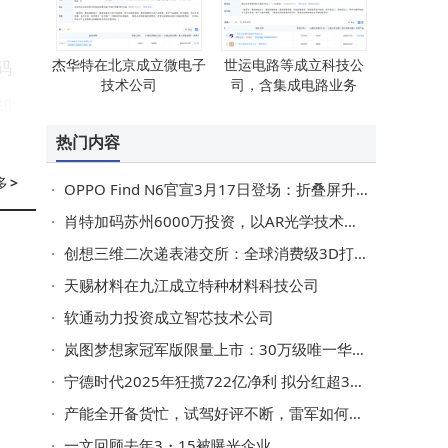
杰华特在北京成立微电子
世运电路等成立科技公
码
技术公司
司，含集成电路业务
却
热门内容
散
多
>
OPPO Find N6官宣3月17日登场：折叠屏升级+旗舰配置，起售价或8999元
肖特加码苏州6000万投资，以AR光学技术助力中国智能眼镜产业腾飞
分
创想三维二次递表港交所：全球消费级3D打印市场领先，近年利润波动引关注
费
天赐材料在九江成立特种材料科技公司
选
软通动力投资成立智芯技术公司
岚图梦想家冠军版限量上市：30万级唯一华为智驾MPV，续航超1400km
宁德时代2025年狂揽722亿净利 拟分红超315亿 储能成新增长极
产能全开备货忙，试驾好评不断，雷军如何让小米SU7交付“加速跑”？
一文回顾去年3・15被曝光企业