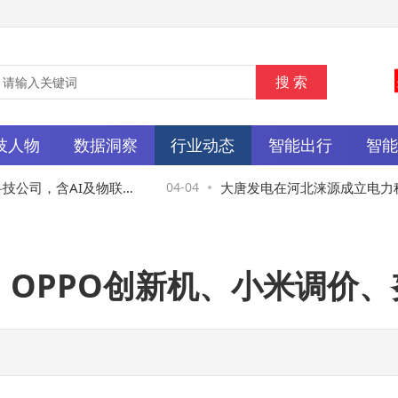
技人物
数据洞察
行业动态
智能出行
智
公司，含AI及物联网
04-04
大唐发电在河北涞源成立电力科
向：OPPO创新机、小米调价