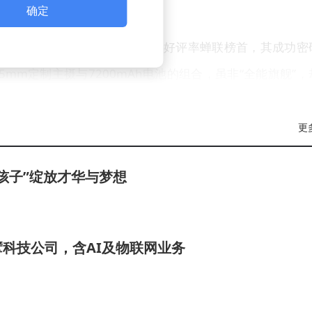
确定
比亚Z80 Ultra以98.52%好评率蝉联榜首，其成功密
mm定制主摄与7200mAh电池的组合，虽非“全能旗舰”，
Turbo 5G与Find X8 Ultra同样印证这一趋势——前者以
均衡，均通过“无短板体验”获得认可。
更
新制造新鲜感，如Find X9s Pro的小屏长续航方案；部
孩子”绽放才华与梦想
玩家以产品个性换取口碑，如努比亚的垂直领域深耕。对消
成为主流趋势前，选择口碑稳定、特色鲜明的机型或成更理性
后悔”的产品，远比参数表上的数字更具说服力。
科技公司，含AI及物联网业务