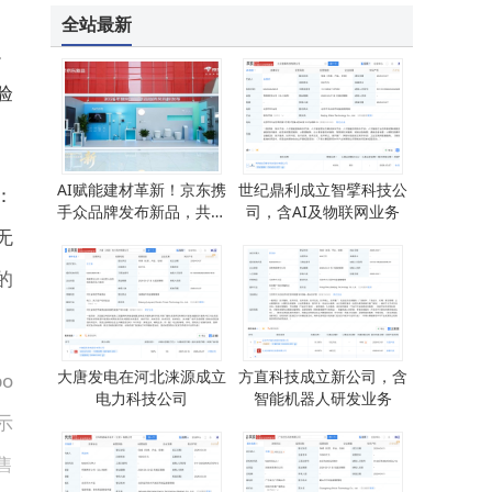
全站最新
。
验
AI赋能建材革新！京东携
世纪鼎利成立智擘科技公
：
手众品牌发布新品，共筑
司，含AI及物联网业务
智慧家居新未来
无
的
大唐发电在河北涞源成立
方直科技成立新公司，含
o
电力科技公司
智能机器人研发业务
示
售