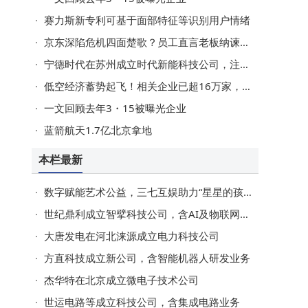
赛力斯新专利可基于面部特征等识别用户情绪
京东深陷危机四面楚歌？员工直言老板纳谏，破局革新未来可期
宁德时代在苏州成立时代新能科技公司，注册资本20亿
低空经济蓄势起飞！相关企业已超16万家，去年注册量同比增长近140%
一文回顾去年3・15被曝光企业
蓝箭航天1.7亿北京拿地
本栏最新
数字赋能艺术公益，三七互娱助力“星星的孩子”绽放才华与梦想
世纪鼎利成立智擘科技公司，含AI及物联网业务
大唐发电在河北涞源成立电力科技公司
方直科技成立新公司，含智能机器人研发业务
杰华特在北京成立微电子技术公司
世运电路等成立科技公司，含集成电路业务