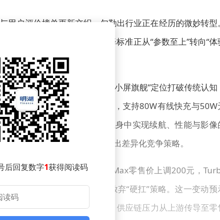
与用户评价榜单更新交织，勾勒出行业正在经历的微妙转型
然改变竞争逻辑，而消费者选择标准正从“参数至上”转向“体
行业关注。这款尚未正式亮相的机型，以“小屏旗舰”定位打破传统认知
克，却内置7025mAh超大电池，支持80W有线快充与50W
方案暗示OPPO试图在小尺寸机身中实现续航、性能与影像
妥协”的做法形成鲜明对比，展现出差异化竞争策略。
号后回复数字
1
获得阅读码
起，REDMI K90 Pro Max零售价上调200元，Turb
部件成本上涨，迫使终端品牌放弃“硬扛”策略。这一变动预
大存储版本或将付出更高成本。供应链压力从上游传导至零